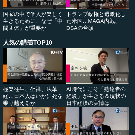
新潟県には30の自治体がありますが、その中で見附市
は...
国家の中で個人が楽しく
トランプ政権と過激化し
生きるために、なぜ「中
た米国…MAGA内戦、
間団体」が重要か
DSAの台頭
人気の講義TOP10
極楽往生、坐禅、法華
AI時代にこそ「熟達者の
経…日本人はいかに死を
経験」が生きる＆現状の
乗り越えるか
日本経済の実情は