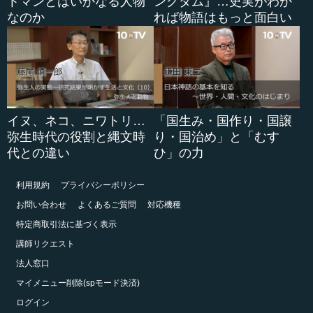
トマンとはいかなる人物
ングダム』…史実がわか
なのか
れば物語はもっと面白い
イヌ、ネコ、ニワトリ…
「国生み・国作り・国譲
弥生時代の役割と縄文時
り・国治め」と「むす
代との違い
ひ」の力
利用規約
プライバシーポリシー
お問い合わせ
よくあるご質問
対応機種
特定商取引法に基づく表示
講師リクエスト
法人窓口
マイメニュー削除(spモード決済)
ログイン