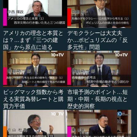
たのです。「ええっ」と思いました。何回も熱心にお願い
されたので、そのうち次第に、「仕方がない。では行く
か」という気持ちになりました。家内や子どもは見附市に
は直接縁がないので、私が単身赴任という形で見附市に8年
間赴きました。
アメリカの理念と本質と
デモクラシーは大丈夫
は？…まず「三つの建
か…ポピュリズムの「反
国」から原点に迫る
多元性」問題
●既存の産業が打撃を受け、「ないものの強み」を生
かす
なぜ見附市に帰ってくることを要請されたのかという
と、既存の産業が打撃を受けたからです。私が大学を卒業
した頃は、見附の工業出荷率の9割が繊維でした。ご存じの
ビッグマック指数から考
市場予測のポイント…短
ように、日米通商交渉で繊維の対米輸出が自主規制される
える実質為替レートと購
期・中期・長期の視点と
こととなり、最悪の惨状になりました。このまちはその自
買力平価
歴史的洞察
主規制に直接打撃を受けたのです。その中でもいろいろな
課題があり、どうにも抜け出せない状況でした。これが見
附市に私が呼ばれた１番の大きな理由であったようです。