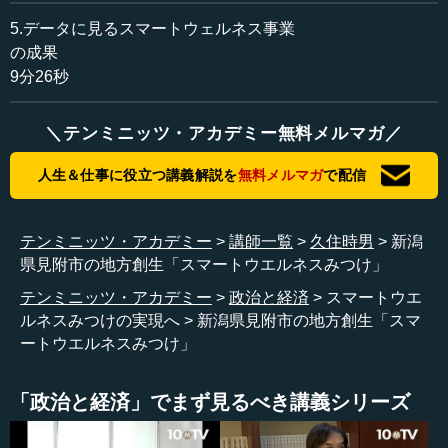
ます。
5.データに見るスマートウェルネス事業
の成果
まず見附市の取り組みについてお伝えする前に、私のこ
9分26秒
とを少しお話しします。私は実は見附市出身で、東京の大
学を出てから商社へ行きました。52歳まで商社におりまし
＼テンミニッツ・アカデミー無料メルマガ／
たが、最初10年ほどカナダとアメリカで仕事をし、その
後、香港に2回に分けて6年半いました。最後はベトナムの
人生＆仕事に役立つ講義解説を
無料メルマガ
で配信
ハノイに2年半駐在し、そして51歳の時に日本に戻ってきま
した。
テンミニッツ・アカデミー
講師一覧
久住時男
新潟
日本に戻ってきたところ、ふるさとである見附市が大変
県見附市の地方創生「スマートウエルネスみつけ」
だと知りました。どうにもならない状況で、見附市に住ん
テンミニッツ・アカデミー
政治と経済
スマートウエ
でいる人たちの発想では、これは乗り切れないとのこと。
ルネスみつけの実現へ
新潟県見附市の地方創生「スマ
そうした中で、見附市に縁があり少し違った発想をする人
ートウエルネスみつけ」
間を探していたところ、「久住という男が面白い」という
ことで私が選ばれたそうです。
「政治と経済」でまず見るべき講義シリーズ
私が働いていた会社は東京駅の近くだったのですが、東
京駅に呼び出され「見附市に戻ってきてほしい」と言われ