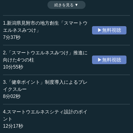
ざまな試みがあるという。新潟県見附市長の久住時男氏が
続きを見る ▼
時間：7分37秒
解説する。（全5話中第1話）
収録日：2018年7月4日
追加日：2018年12月21日
1.新潟県見附市の地方創生「スマートウ
カテゴリー：
エルネスみつけ」
▶無料視聴
社会・福祉
都市・地方・インフラ
7分37秒
政治
行政
2.「スマートウエルネスみつけ」推進に
≪全文≫
向けた4つの柱
▶無料視聴
●新潟県見附市の再生のために立ち上がる
10分55秒
見附市長の久住です。2017年（平成29年）、図らずも見
3.「健幸ポイント」制度導入によるブレ
附市は、人口減少や少子高齢社会などの課題解決を図る取
イクスルー
り組みを表彰する、第5回プラチナ大賞（プラチナ構想ネッ
8分02秒
トワーク主催）の最高賞である大賞と総務大臣賞を頂きま
した。この大賞の名に耐え得るようなプレゼンテーション
4.スマートウエルネスシティ設計のポイ
ができるのか、そしてこのまちが本当に魅力を持っている
ント
のかが多少不安ですが、今回は見附市のありようを実際に
12分17秒
見ていただき、さまざまな取り組みのための切り口とし
て、ご参考になるようなところがあればありがたいと思い