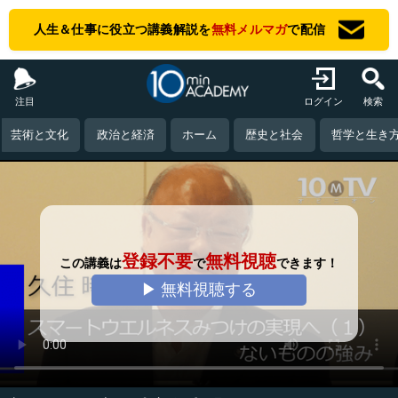
人生＆仕事に役立つ講義解説を
無料メルマガ
で配信
注目
ログイン
検索
芸術と文化
政治と経済
ホーム
歴史と社会
哲学と生き
登録不要
無料視聴
この講義は
で
できます！
▶ 無料視聴する