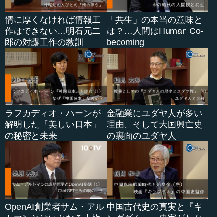
情に厚くなければ情報工
「共生」の本当の意味と
作はできない…明石元二
は？…人間はHuman Co-
郎の対露工作の教訓
becoming
ラフカディオ・ハーンが
金融業にユダヤ人が多い
解明した「美しい日本」
理由、そして大国興亡史
の秘密と未来
の裏面のユダヤ人
OpenAI創業者サム・アル
中国古代史の真実と『キ