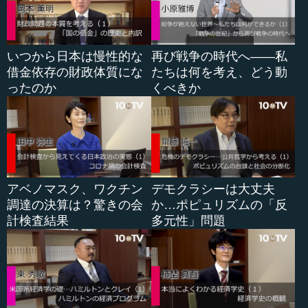
●成果は介護認定率と死亡原因のデータから現れてい
る
いつから日本は慢性的な
再び戦争の時代へ――私
借金依存の財政体質にな
たちは何を考え、どう動
こうした都市設計を含めたスマートウエルネス施策につ
ったのか
くべきか
いて、市民に説明するためのデータをいくつかご紹介しま
す。1つ目は、介護認定率が低いというものです。
次のデータは、見附市における死亡原因です。がんな
ど、さまざまなものがありますが、2013年（平成25年）か
ら減っています。その中で1つだけ増えている項目がありま
す。それは老衰です。疾患で亡くなる人が減った代わり
アベノマスク、ワクチン
デモクラシーは大丈夫
に、「ピンピンコロリ」になる人が多いということです。
調達の決算は？驚きの会
か…ポピュリズムの「反
計検査結果
多元性」問題
こうした試みと市民の皆さんの活躍が評価さ...