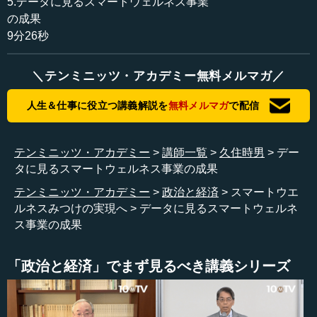
5.データに見るスマートウェルネス事業
の図が、認定審査を受けた際に私が説明に使ったもので
の成果
す。現在では黄色部分である既存市街化区域に人が住んで
9分26秒
います。今後、人口が3割減る状況を考え、ここの人口を青
い居住ゾーンに数十年かけて誘導をしていくことが計画さ
＼テンミニッツ・アカデミー無料メルマガ／
れています。
人生＆仕事に役立つ講義解説を
無料メルマガ
で配信
また、緑で示されている地域コミュニティゾーンとは集
落です。この部分もある程度集約し、人口密度を移動さ
せ、相互を公共交通でつなげていくことを考えています。
テンミニッツ・アカデミー
講師一覧
久住時男
デー
そして、2つあるまちの中心市街地に加えて駅周辺も中心市
タに見るスマートウェルネス事業の成果
街地として形成し、それぞれに施設を集約して、それぞれ
テンミニッツ・アカデミー
政治と経済
スマートウエ
を公共交通のコミュニティバスでつなごうとしています。
ルネスみつけの実現へ
データに見るスマートウェルネ
このように、都市全体の設計を提案したのです。
ス事業の成果
こうした提案の中に、総合的な住み替えや地域包括ケア
システムも、この都市設計の中に組み込みました。このよ
「政治と経済」でまず見るべき講義シリーズ
うな地域活性化モデルケースが、その後のコンパクトシテ
ィ構想のベースになりました。