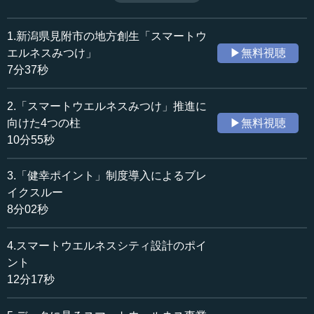
ている住宅開発やスポーツ施策などとともに解説する。
収録日：2018年7月4日
（全5話中第5話）
追加日：2018年12月26日
1.新潟県見附市の地方創生「スマートウ
カテゴリー：
エルネスみつけ」
▶無料視聴
社会・福祉
都市・地方・インフラ
7分37秒
政治
行政
2.「スマートウエルネスみつけ」推進に
≪全文≫
向けた4つの柱
▶無料視聴
●健幸に関する条例と計画
10分55秒
こちらは、歩いて暮らせる都市実現のための「健幸に関
3.「健幸ポイント」制度導入によるブレ
する条例」についてです。歩くことを将来的にも継続しよ
イクスルー
うということで、条例もつくったということです。
8分02秒
この下のスライドが、2014年（平成26年）に国の施策で
4.スマートウエルネスシティ設計のポイ
ある地方創生が進められる以前に策定された、見附市によ
ント
る横断的な「地域活性化モデルケース」です。これは、先
12分17秒
ほどお話しした人口減少や少子高齢化を乗り越えるような
まちづくりについて見附市が国へ行った提案で、これによ
り、見附市はモデル都市として認定されました。この左下