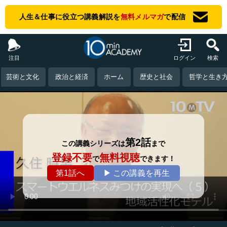
人生＆仕事に役立つ講義解説を
無料メルマガ
で配信
注目
ログイン
検索
芸術と文化
政治と経済
ホーム
歴史と社会
哲学と生き
第2話
この講義シリーズは
まで
登録不要
無料視聴
で
できます！
第1話へ
▶ この講義を再生