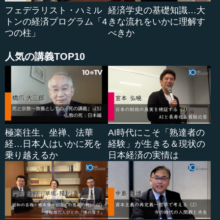
フェデラリスト・ハミル
経済学史の基礎知識…大
トンの経済プログラム「4
きな流れをいかに理解す
つの柱」
べきか
人気の講義TOP10
極楽往生、坐禅、法華
AI時代にこそ「熟達者の
経…日本人はいかに死を
経験」が生きる＆現状の
乗り越えるか
日本経済の実情は