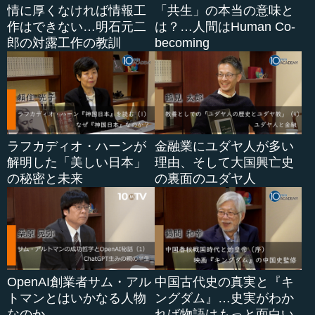
情に厚くなければ情報工
「共生」の本当の意味と
作はできない…明石元二
は？…人間はHuman Co-
郎の対露工作の教訓
becoming
ラフカディオ・ハーンが
金融業にユダヤ人が多い
解明した「美しい日本」
理由、そして大国興亡史
の秘密と未来
の裏面のユダヤ人
OpenAI創業者サム・アル
中国古代史の真実と『キ
トマンとはいかなる人物
ングダム』…史実がわか
なのか
れば物語はもっと面白い