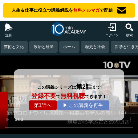
人生＆仕事に役立つ講義解説を
無料メルマガ
で配信
注目
ログイン
検索
芸術と文化
政治と経済
ホーム
歴史と社会
哲学と生き
第2話
この講義シリーズは
まで
登録不要
無料視聴
で
できます！
第1話へ
▶ この講義を再生