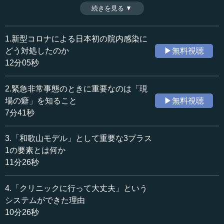
院で欧米のような混乱が起こらなかったのは、保健所の果
続きを見る ▼
時間：10分26秒
たした役割が大きい。外からの情報と現場からの情報をう
収録日：2020年7月30日
まく組み合わせて考えれば、よりよい方針を打ち出すこと
追加日：2020年9月3日
は可能になる。（全10話中第４話）
1.新型コロナによる日本初の院内感染に
カテゴリー：
※インタビュアー：川上達史（テンミニッツTV編集長）
どう対処したのか
▶無料視聴
政治
政策
12分05秒
社会・福祉
災害・防災
2.緊急非常事態のときに重要なのは「現
≪全文≫
場の癖」を知ること
▶無料視聴
●「クリニックに行くな」の真相
7分41秒
仁坂 なぜこのように（前回お話しした町のクリニックと
3.「和歌山モデル」として重要な3プラス
の連携を）したのかというと、もともと風邪を引いたら、
1の要素とは何か
普通クリニックに行くのが人情です。それを「行くな」と
11分26秒
言うのは、おかしいというのが第一です。またコロナであ
った場合、4日間も放っておくと、悪化する場合がありま
4.「クリニックに行って大丈夫」という
す。だから、それは重症者をつくるようなものとも思いま
システムができた理由
した。
10分26秒
発熱して4日たって、やはり熱があるというとき、皆さん