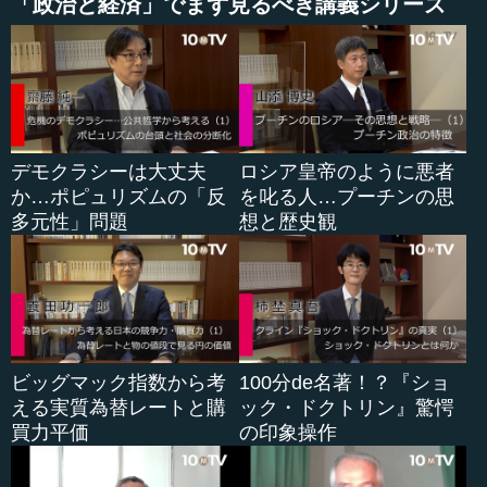
「政治と経済」でまず見るべき講義シリーズ
デモクラシーは大丈夫
ロシア皇帝のように悪者
か…ポピュリズムの「反
を叱る人…プーチンの思
多元性」問題
想と歴史観
ビッグマック指数から考
100分de名著！？『ショ
える実質為替レートと購
ック・ドクトリン』驚愕
買力平価
の印象操作