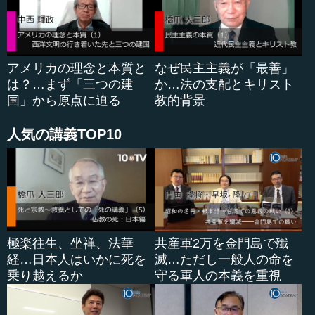
アメリカの理念と本質と
なぜ民主主義が「最善」
は？…まず「三つの建
か…法の支配とキリスト
国」から原点に迫る
教的背景
人気の講義TOP10
極楽往生、坐禅、法華
共産軍2万を金門島で殲
経…日本人はいかに死を
滅…ただし一般人の命を
乗り越えるか
守る軍人の本義を重視