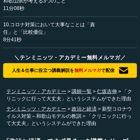
和歌山県が考える3つのこと
た。「発見してくれと言っているだけで、おかしいと思っ
11分08秒
たら保健所に連絡していただければ、あとは全部、保健所
と感染症専門の病院でやります」と。こう言ってご納得い
10.コロナ対策において大事なことは「責
ただきました。
任」と「比較優位」
8分41秒
もう一つですが、当時ですからマスクもなく診察をして
いるクリニックが圧倒的に多かったのです。クリニックが
入手すべきマスクや消毒薬などが、入手困難になってい
＼テンミニッツ・アカデミー無料メルマガ／
た。「自分自身が感染リスクに晒されながら、診てくれと
いうのはひどい」というご意見があり、それはごもっとも
人生＆仕事に役立つ講義解説を
無料メルマガ
で配信
なので、不足しているクリニックや病院には県庁でどんど
んと機材などを調達して、運ぶことでご納得いただきまし
た。
テンミニッツ・アカデミー
講師一覧
仁坂吉伸
「ク
リニックに行って大丈夫」というシステムができた理由
今は違いますが、国が当時なぜこんなことを言っていた
テンミニッツ・アカデミー
政治と経済
新型コロナウ
のかというと、欧米の状況をご覧になったからだと思いま
イルス対策～和歌山モデルの教訓
「クリニックに行っ
す。欧米では重症者が多すぎて、あるいは「われもわれ
て大丈夫」というシステムができた理由
も」と病院に押し寄せ、大混乱していました。その結果、
重症者に...