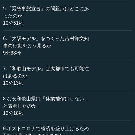
が行くのは「感染症指定病院」といわれるところになるで
5.「緊急事態宣言」の問題点はどこにあ
しょう。そうすると、その窓口で大混乱が生じます。実は
ったのか
来られた方のほとんどは風邪の重い人、あるいは別の意味
10分51秒
での肺炎の方です。コロナにかかっている方は全体の一部
で、さらに一部は大重症になっている。そうした中で現場
6.「大阪モデル」をつくった吉村洋文知
は大混乱になりますから、やはり仕分けをしたほうがいい
事の行動をどう見るか
のです。
9分38秒
しかも今はコロナの時代ですから、「クリニックへ行く
7.「和歌山モデル」は大都市でも可能性
と、うつるかもしれない」と皆さん、クリニックへ行かな
はあるのか
い傾向が強い。クリニックのほうは忙しいわけではないの
10分13秒
で、「クリニックに行っていただいて大丈夫です」という
システムをつくり上げました。
8.なぜ和歌山県は「休業補償はしない」
その時、クリニックのほうでも、少し懸念を持たれると
と表明したのか
ころも1つ2つありました。一つは「自分たちは感染症の専
12分18秒
門家ではないし、呼吸器の専門家でもないのでコロナを治
せと言われても無理です」というご意見です。これに対し
9.ポストコロナで経済を盛り上げるため
ては丁寧に、「治せとは言っていません」とご説明しまし