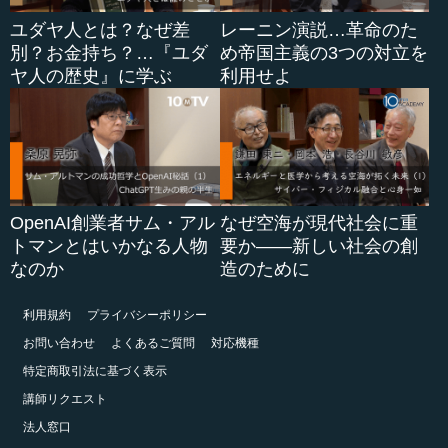
ユダヤ人とは？なぜ差
レーニン演説…革命のた
別？お金持ち？…『ユダ
め帝国主義の3つの対立を
ヤ人の歴史』に学ぶ
利用せよ
OpenAI創業者サム・アル
なぜ空海が現代社会に重
トマンとはいかなる人物
要か――新しい社会の創
なのか
造のために
利用規約
プライバシーポリシー
お問い合わせ
よくあるご質問
対応機種
特定商取引法に基づく表示
講師リクエスト
法人窓口