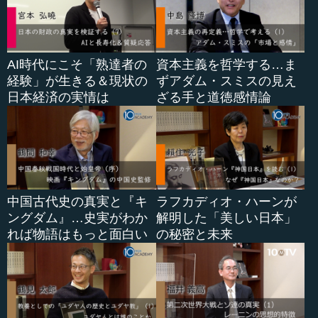
AI時代にこそ「熟達者の
資本主義を哲学する…ま
経験」が生きる＆現状の
ずアダム・スミスの見え
日本経済の実情は
ざる手と道徳感情論
中国古代史の真実と『キ
ラフカディオ・ハーンが
ングダム』…史実がわか
解明した「美しい日本」
れば物語はもっと面白い
の秘密と未来