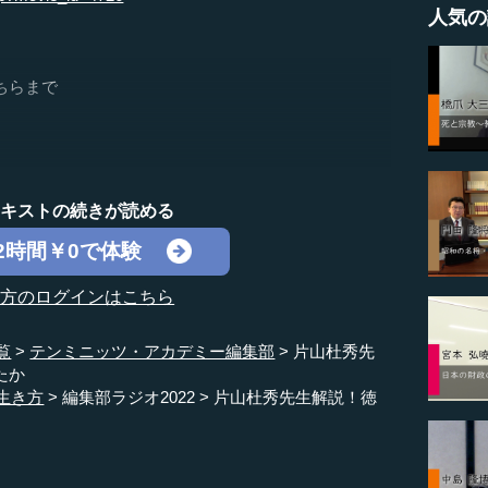
人気の
ちらまで
テキストの続きが読める
2時間￥0で体験
の方のログインはこちら
覧
テンミニッツ・アカデミー編集部
片山杜秀先
たか
生き方
編集部ラジオ2022
片山杜秀先生解説！徳