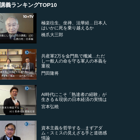
講義ランキングTOP10
極楽往生、坐禅、法華経…日本人
はいかに死を乗り越えるか
橋爪大三郎
共産軍2万を金門島で殲滅…ただ
し一般人の命を守る軍人の本義を
重視
門田隆将
AI時代にこそ「熟達者の経験」が
生きる＆現状の日本経済の実情は
宮本弘曉
資本主義を哲学する…まずアダ
ム・スミスの見えざる手と道徳感
情論