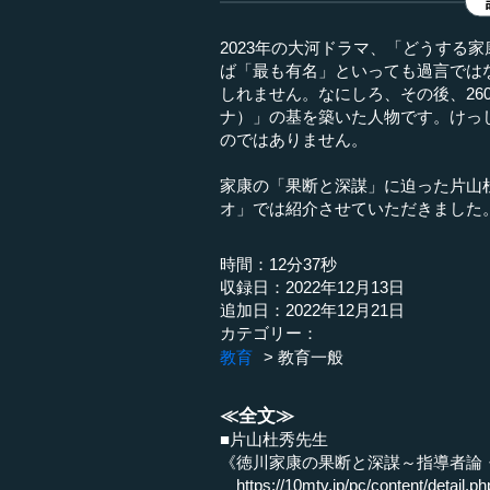
2023年の大河ドラマ、「どうする
ば「最も有名」といっても過言では
しれません。なにしろ、その後、26
ナ）」の基を築いた人物です。けっ
のではありません。
家康の「果断と深謀」に迫った片山
オ」では紹介させていただきました
時間：12分37秒
収録日：2022年12月13日
追加日：2022年12月21日
カテゴリー：
教育
教育一般
≪全文≫
■片山杜秀先生
《徳川家康の果断と深謀～指導者論
https://10mtv.jp/pc/content/detail