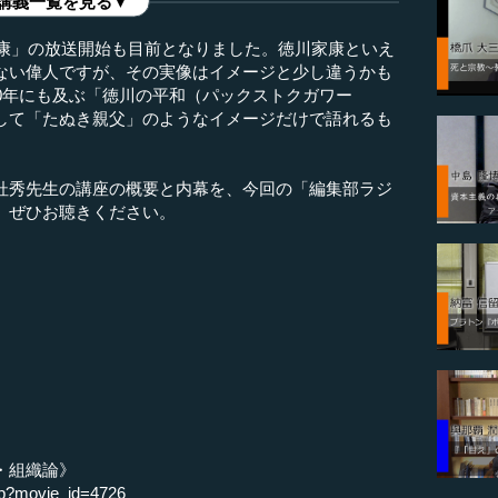
講義一覧を見る▼
家康」の放送開始も目前となりました。徳川家康といえ
ない偉人ですが、その実像はイメージと少し違うかも
0年にも及ぶ「徳川の平和（パックストクガワー
して「たぬき親父」のようなイメージだけで語れるも
杜秀先生の講座の概要と内幕を、今回の「編集部ラジ
。ぜひお聴きください。
・組織論》
.php?movie_id=4726