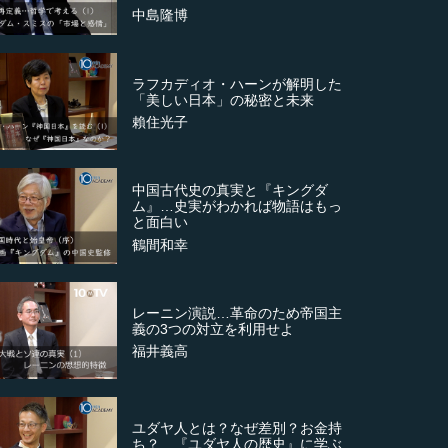
中島隆博
ラフカディオ・ハーンが解明した
「美しい日本」の秘密と未来
賴住光子
中国古代史の真実と『キングダ
ム』…史実がわかれば物語はもっ
と面白い
鶴間和幸
レーニン演説…革命のため帝国主
義の3つの対立を利用せよ
福井義高
ユダヤ人とは？なぜ差別？お金持
ち？…『ユダヤ人の歴史』に学ぶ