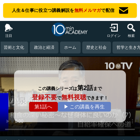
人生＆仕事に役立つ講義解説を
無料メルマガ
で配信
注目
ログイン
検索
芸術と文化
政治と経済
ホーム
歴史と社会
哲学と生き
第2話
この講義シリーズは
まで
登録不要
無料視聴
で
できます！
第1話へ
▶ この講義を再生