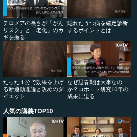
の人に会いたい」で私と対談...
テロメアの長さが「がん
隠れたうつ病を確定診断
リスク」と「老化」のカ
するポイントとは
ギを握る
たった１分で効果を上げ
なぜ思春期は大事なの
る新運動理論と攻めのダ
か？コホート研究10年の
イエット
成果に迫る
人気の講義TOP10