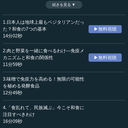
た。答えは「農家が潤う農業」をすれば、自給率問題は解
続きを見る ▼
時間：11分24秒
消できるということだ。ラストの一問は「芋焼酎に合う最
収録日：2023年1月24日
高の和食」である。（全7話中第7話）
追加日：2023年5月20日
※インタビュアー：川上達史（テンミニッツTV編集長）
1.日本人は地球上最もベジタリアンだっ
カテゴリー：
た？和食の7つの基本
▶無料視聴
社会・福祉
食料
14分02秒
文化・芸術
日本文化
2.肉と野菜を一緒に食べるわけ―免疫メ
≪全文≫
カニズムと和食の関係性
▶無料視聴
●自給率確保のために日本が力を入れるべき食材は？
11分59秒
―― まだ少し時間がありますので、質問にまいりたいと
3.味噌で免疫力を高める！無限の可能性
思いますが、今度は日本の自給率のお話が来ています。
を秘める発酵食品
「現在、日本の自給率は残念ながら低い状況である。この
12分49秒
和食というものを維持していくため、安定的な確保のため
には、日本はどの食材に力を入れたらいいのか。そして、
4.「食乱れて、民族滅ぶ」今こそ和食に
自給率を向上させるべきだと先生がお考えになる食材は、
注目すべきわけ
何でしょうか」ということです。
16分09秒
小泉 はい、分かりました。日本の自給率は今、カロリー