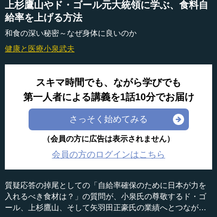
上杉鷹山やド・ゴール元大統領に学ぶ、食料自
給率を上げる方法
和食の深い秘密～なぜ身体に良いのか
健康と医療
小泉武夫
スキマ時間でも、ながら学びでも
第一人者による講義を1話10分でお届け
さっそく始めてみる
（会員の方に広告は表示されません）
会員の方のログインはこちら
質疑応答の掉尾としての「自給率確保のために日本が力を
入れるべき食材は？」の質問が、小泉氏の尊敬するド・ゴ
ール、上杉鷹山、そして矢羽田正豪氏の業績へとつながっ