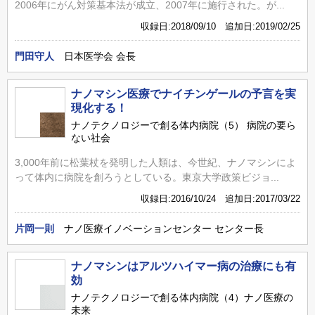
2006年にがん対策基本法が成立、2007年に施行された。が...
収録日:2018/09/10 追加日:2019/02/25
門田守人
日本医学会 会長
ナノマシン医療でナイチンゲールの予言を実
現化する！
ナノテクノロジーで創る体内病院（5） 病院の要ら
ない社会
3,000年前に松葉杖を発明した人類は、今世紀、ナノマシンによ
って体内に病院を創ろうとしている。東京大学政策ビジョ...
収録日:2016/10/24 追加日:2017/03/22
片岡一則
ナノ医療イノベーションセンター センター長
ナノマシンはアルツハイマー病の治療にも有
効
ナノテクノロジーで創る体内病院（4）ナノ医療の
未来