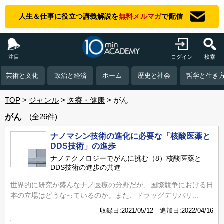
人生＆仕事に役立つ講義解説を
無料メルマガ
で配信
注目
ログイン
検索
芸術と文化
政治と経済
ホーム
歴史と社会
哲学と生き
TOP
ジャンル
医療・健康
がん
がん
(全26件)
ナノマシン技術の進化に必要な「核酸医薬と
DDS技術」の進歩
ナノテクノロジーでがんに挑む（8）核酸医薬と
DDS技術の進歩の共進
世界的に研究が盛んなナノ医療の分野だが、国際競争における日
本の立場はどうなっているのか。また、ドラッグデリバリ...
収録日:2021/05/12 追加日:2022/04/16