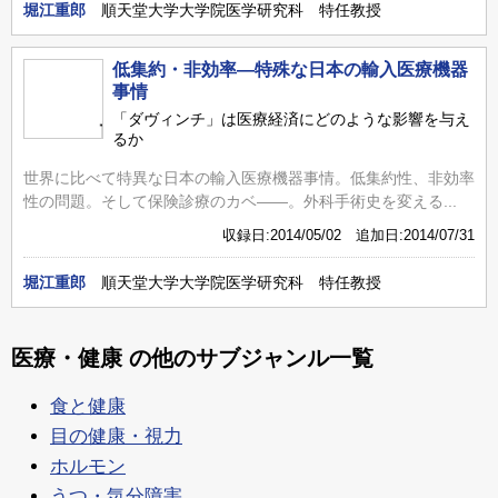
堀江重郎
順天堂大学大学院医学研究科 特任教授
低集約・非効率―特殊な日本の輸入医療機器
事情
「ダヴィンチ」は医療経済にどのような影響を与え
るか
世界に比べて特異な日本の輸入医療機器事情。低集約性、非効率
性の問題。そして保険診療のカベ――。外科手術史を変える...
収録日:2014/05/02 追加日:2014/07/31
堀江重郎
順天堂大学大学院医学研究科 特任教授
医療・健康 の他のサブジャンル一覧
食と健康
目の健康・視力
ホルモン
うつ・気分障害