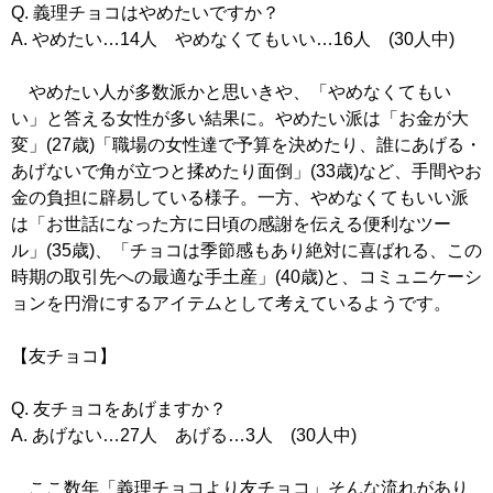
Q. 義理チョコはやめたいですか？
A. やめたい…14人 やめなくてもいい…16人 (30人中)
やめたい人が多数派かと思いきや、「やめなくてもい
い」と答える女性が多い結果に。やめたい派は「お金が大
変」(27歳)「職場の女性達で予算を決めたり、誰にあげる・
あげないで角が立つと揉めたり面倒」(33歳)など、手間やお
金の負担に辟易している様子。一方、やめなくてもいい派
は「お世話になった方に日頃の感謝を伝える便利なツー
ル」(35歳)、「チョコは季節感もあり絶対に喜ばれる、この
時期の取引先への最適な手土産」(40歳)と、コミュニケーシ
ョンを円滑にするアイテムとして考えているようです。
【友チョコ】
Q. 友チョコをあげますか？
A. あげない…27人 あげる…3人 (30人中)
ここ数年「義理チョコより友チョコ」そんな流れがあり