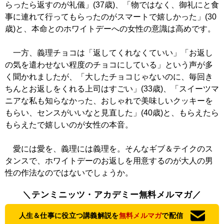
らったら返すのが礼儀」(37歳)、「物ではなく、御礼にと食
事に連れて行ってもらったのがスマートで嬉しかった」(30
歳)と、本命とのホワイトデーへの女性の意識は高めです。
一方、義理チョコは「返してくれなくていい」「お返し
の気を遣わせない程度のチョコにしている」という声が多
く聞かれましたが、「大したチョコじゃないのに、毎回き
ちんとお返しをくれる上司はすごい」(33歳)、「スイーツマ
ニアな私も知らなかった、おしゃれで美味しいクッキーを
もらい、センスがいいなと見直した」(40歳)と、もらえたら
もらえたで嬉しいのが女性の本音。
愛には愛を、義理には義理を。そんなギブ＆テイクのス
タンスで、ホワイトデーのお返しを用意するのが大人の男
性の作法なのではないでしょうか。
＼テンミニッツ・アカデミー無料メルマガ／
人生＆仕事に役立つ講義解説を
無料メルマガ
で配信