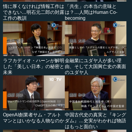
情に厚くなければ情報工作は
「共生」の本当の意味と
できない…明石元二郎の対露
は？…人間はHuman Co-
工作の教訓
becoming
ラフカディオ・ハーンが解明
金融業にユダヤ人が多い理
した「美しい日本」の秘密と
由、そして大国興亡史の裏面
未来
のユダヤ人
OpenAI創業者サム・アルト
中国古代史の真実と『キング
マンとはいかなる人物なのか
ダム』…史実がわかれば物語
はもっと面白い