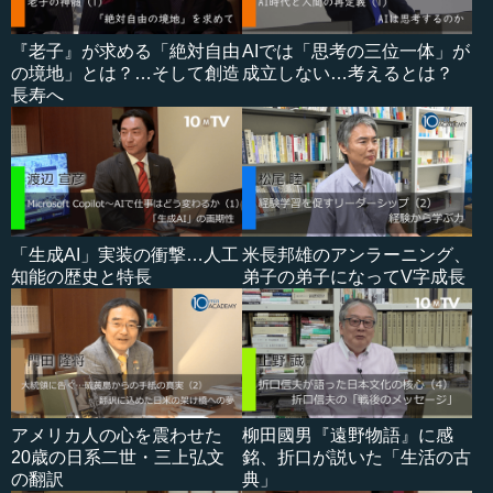
『老子』が求める「絶対自由
AIでは「思考の三位一体」が
の境地」とは？…そして創造
成立しない…考えるとは？
長寿へ
「生成AI」実装の衝撃…人工
米長邦雄のアンラーニング、
知能の歴史と特長
弟子の弟子になってV字成長
アメリカ人の心を震わせた
柳田國男『遠野物語』に感
20歳の日系二世・三上弘文
銘、折口が説いた「生活の古
の翻訳
典」