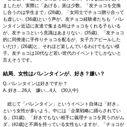
ましたが、実際に「あげる」派は少数。「友チョコを交換
し合うのは学生まで」(28歳)、「女同士でチョコ贈り合って
も虚しい」(36歳)という声が。友チョコ経験者たちも「バレ
ンタイン近辺に友達で集まる時はチョコをくれる子もいる
が、友チョコという意識はあまりない」(35歳)、「友チョコ
的に同僚達に手作りチョコを配るが、女子力アピールした
いだけ」(26歳)と、それほど楽しんでいるわけでもない様
子。友チョコは10代など若い世代のイベントでしかないと
言えそうです。
結局、女性はバレンタインが、好き？嫌い？
Q. バレンタインは好きですか？
A. 好き…26人 嫌い…4人 (30人中)
総じて「バレンタイン」というイベント自体は「好き」
という女性が多いよう。中には「企業戦略に踊らされてい
る」(31歳)、「好きでもない相手に義理チョコを買うのがム
ダ」(42歳)と不満を持っている女性もいますが、「チョコが