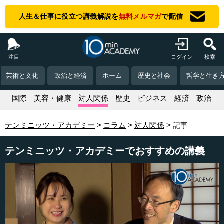
人生＆仕事に役立つ講義解説を
無料メルマガ
で配信
注目
ログイン
検索
芸術と文化
政治と経済
ホーム
歴史と社会
哲学と生き
活
国際
美容・健康
対人関係
歴史
ビジネス
経済
政治
テンミニッツ・アカデミー
コラム
対人関係
記事
テンミニッツ・アカデミーでおすすめの講義