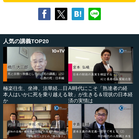
人気の講義TOP20
極楽往生、坐禅、法華経…日
AI時代にこそ「熟達者の経
本人はいかに死を乗り越える
験」が生きる＆現状の日本経
か
済の実情は