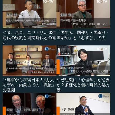
イヌ、ネコ、ニワトリ…弥生
「国生み・国作り・国譲り・
時代の役割と縄文時代との違
国治め」と「むすひ」の力
い
ソ連軍から在留日本人4万人
なぜ組織に「心理学」が必要
を守れ…内蒙古での「戦後」
か？多様化と個の時代の処方
の激闘
箋