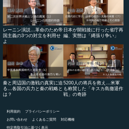
レーニン演説…革命のため帝
日本が開戦後に行った省庁再
国主義の3つの対立を利用せ
編、実態は「縄張り争い」
よ
秦と周辺国の激戦の真実に迫
5200人の将兵を救え…米軍
る…各国の兵力と秦の戦略と
も称賛した「キスカ島撤退作
は？
戦」の奇跡
利用規約
プライバシーポリシー
お問い合わせ
よくあるご質問
対応機種
特定商取引法に基づく表示