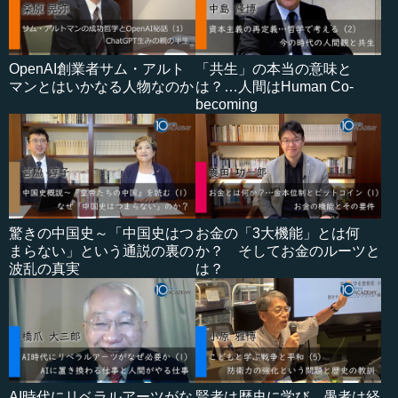
OpenAI創業者サム・アルト
「共生」の本当の意味と
マンとはいかなる人物なのか
は？…人間はHuman Co-
becoming
驚きの中国史～「中国史はつ
お金の「3大機能」とは何
まらない」という通説の裏の
か？ そしてお金のルーツと
波乱の真実
は？
AI時代にリベラルアーツがな
賢者は歴史に学び、愚者は経