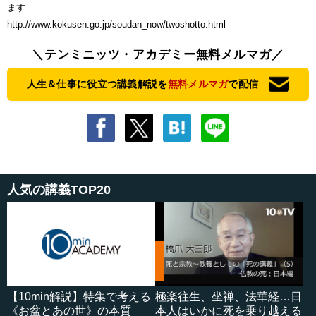
ます
http://www.kokusen.go.jp/soudan_now/twoshotto.html
＼テンミニッツ・アカデミー無料メルマガ／
人生＆仕事に役立つ講義解説を
無料メルマガ
で配信
人気の講義TOP20
【10min解説】特集で考える
極楽往生、坐禅、法華経…日
《お盆とあの世》の本質
本人はいかに死を乗り越える