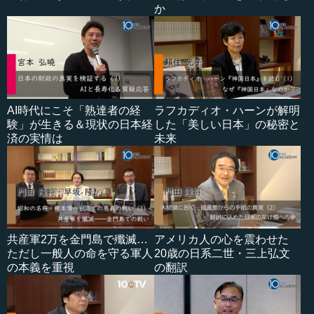
か
AI時代にこそ「熟達者の経
ラフカディオ・ハーンが解明
験」が生きる＆現状の日本経
した「美しい日本」の秘密と
済の実情は
未来
共産軍2万を金門島で殲滅…
アメリカ人の心を震わせた
ただし一般人の命を守る軍人
20歳の日系二世・三上弘文
の本義を重視
の翻訳