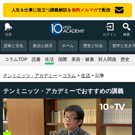
人生＆仕事に役立つ講義解説を
無料メルマガ
で配信
注目
ログイン
検索
芸術と文化
政治と経済
ホーム
歴史と社会
哲学と生き
コラムTOP
読書
生活
国際
美容・健康
対人関係
歴史
テンミニッツ・アカデミー
コラム
生活
記事
テンミニッツ・アカデミーでおすすめの講義