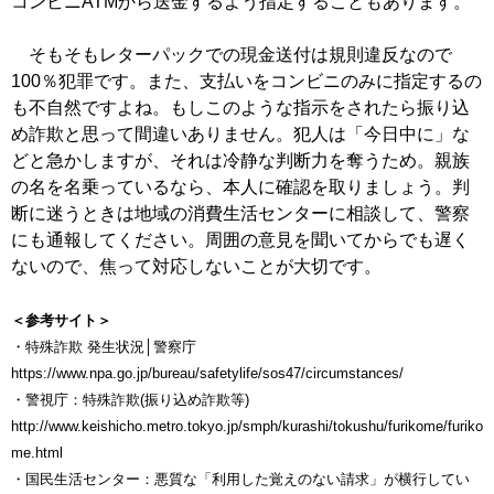
コンビニATMから送金するよう指定することもあります。
そもそもレターパックでの現金送付は規則違反なので
100％犯罪です。また、支払いをコンビニのみに指定するの
も不自然ですよね。もしこのような指示をされたら振り込
め詐欺と思って間違いありません。犯人は「今日中に」な
どと急かしますが、それは冷静な判断力を奪うため。親族
の名を名乗っているなら、本人に確認を取りましょう。判
断に迷うときは地域の消費生活センターに相談して、警察
にも通報してください。周囲の意見を聞いてからでも遅く
ないので、焦って対応しないことが大切です。
＜参考サイト＞
・特殊詐欺 発生状況│警察庁
https://www.npa.go.jp/bureau/safetylife/sos47/circumstances/
・警視庁：特殊詐欺(振り込め詐欺等)
http://www.keishicho.metro.tokyo.jp/smph/kurashi/tokushu/furikome/furiko
me.html
・国民生活センター：悪質な「利用した覚えのない請求」が横行してい