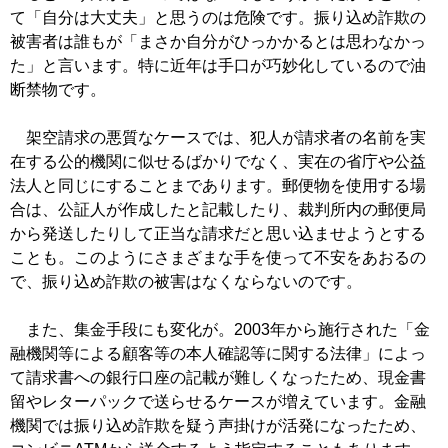
て「自分は大丈夫」と思うのは危険です。振り込め詐欺の
被害者は誰もが「まさか自分がひっかかるとは思わなかっ
た」と言います。特に近年は手口が巧妙化しているので油
断禁物です。
架空請求の悪質なケースでは、犯人が請求者の名前を実
在する公的機関に似せるばかりでなく、実在の省庁や公益
法人と同じにすることまであります。郵便物を使用する場
合は、公証人が作成したと記載したり、裁判所内の郵便局
から発送したりして正当な請求だと思い込ませようとする
ことも。このようにさまざまな手を使って不安をあおるの
で、振り込め詐欺の被害はなくならないのです。
また、集金手段にも変化が。2003年から施行された「金
融機関等による顧客等の本人確認等に関する法律」によっ
て請求書への銀行口座の記載が難しくなったため、現金書
留やレターパックで送らせるケースが増えています。金融
機関では振り込め詐欺を疑う声掛けが活発になったため、