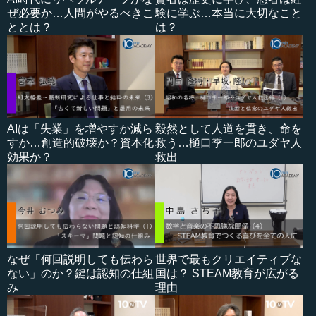
ぜ必要か…人間がやるべきこ
験に学ぶ…本当に大切なこと
ととは？
は？
AIは「失業」を増やすか減ら
毅然として人道を貫き、命を
すか…創造的破壊か？資本化
救う…樋口季一郎のユダヤ人
効果か？
救出
なぜ「何回説明しても伝わら
世界で最もクリエイティブな
ない」のか？鍵は認知の仕組
国は？ STEAM教育が広がる
み
理由