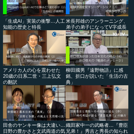
「生成AI」実装の衝撃…人工
米長邦雄のアンラーニング、
知能の歴史と特長
弟子の弟子になってV字成長
アメリカ人の心を震わせた
柳田國男『遠野物語』に感
20歳の日系二世・三上弘文
銘、折口が説いた「生活の古
の翻訳
典」
田舎のヤンキー像は大違い…
織田家中一の武略者…『豊臣
日野の豊かさと文武両道の気
兄弟！』秀吉と秀長の知られ