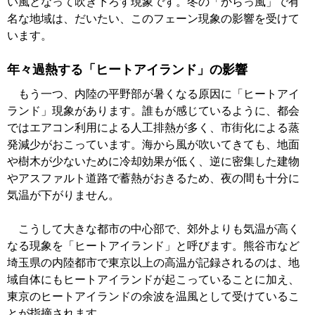
い風となって吹き下ろす現象です。冬の「からっ風」で有
名な地域は、だいたい、このフェーン現象の影響を受けて
います。
年々過熱する「ヒートアイランド」の影響
もう一つ、内陸の平野部が暑くなる原因に「ヒートアイ
ランド」現象があります。誰もが感じているように、都会
ではエアコン利用による人工排熱が多く、市街化による蒸
発減少がおこっています。海から風が吹いてきても、地面
や樹木が少ないために冷却効果が低く、逆に密集した建物
やアスファルト道路で蓄熱がおきるため、夜の間も十分に
気温が下がりません。
こうして大きな都市の中心部で、郊外よりも気温が高く
なる現象を「ヒートアイランド」と呼びます。熊谷市など
埼玉県の内陸都市で東京以上の高温が記録されるのは、地
域自体にもヒートアイランドが起こっていることに加え、
東京のヒートアイランドの余波を温風として受けているこ
とが指摘されます。