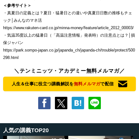
＜参考サイト＞
・真夏日の定義とは？夏日・猛暑日との違いや真夏日日数の推移もチェ
ック│みんなのマネ活
https://www.rakuten-card.co.jp/minna-money/feature/article_2012_00003/
・気温35度以上の猛暑日（「高温注意情報」発表時）の注意点とは？│損
保ジャパン
https://park.sompo-japan.co.jp/japanda_ch/japanda-ch/trouble/protect/500
298.html
＼テンミニッツ・アカデミー無料メルマガ／
人生＆仕事に役立つ講義解説を
無料メルマガ
で配信
人気の講義TOP20