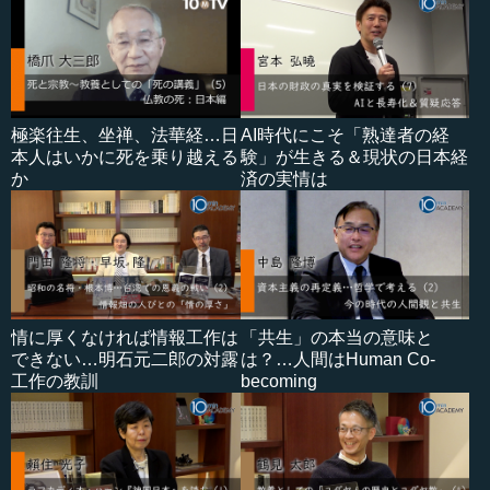
極楽往生、坐禅、法華経…日
AI時代にこそ「熟達者の経
本人はいかに死を乗り越える
験」が生きる＆現状の日本経
か
済の実情は
情に厚くなければ情報工作は
「共生」の本当の意味と
できない…明石元二郎の対露
は？…人間はHuman Co-
工作の教訓
becoming