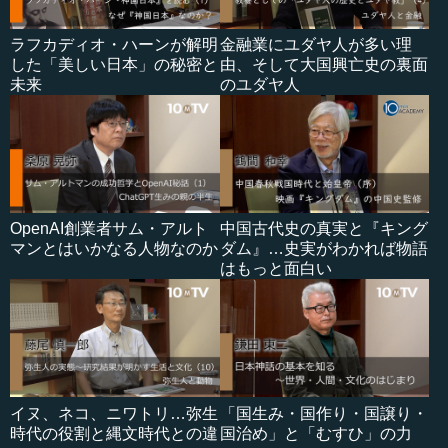
ラフカディオ・ハーンが解明
金融業にユダヤ人が多い理
した「美しい日本」の秘密と
由、そして大国興亡史の裏面
未来
のユダヤ人
OpenAI創業者サム・アルト
中国古代史の真実と『キング
マンとはいかなる人物なのか
ダム』…史実がわかれば物語
はもっと面白い
イヌ、ネコ、ニワトリ…弥生
「国生み・国作り・国譲り・
時代の役割と縄文時代との違
国治め」と「むすひ」の力