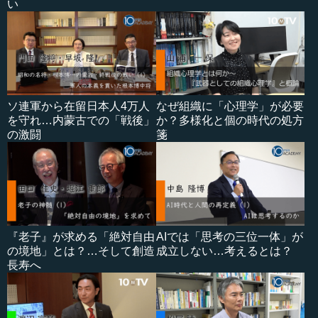
い
ソ連軍から在留日本人4万人
なぜ組織に「心理学」が必要
を守れ…内蒙古での「戦後」
か？多様化と個の時代の処方
の激闘
箋
『老子』が求める「絶対自由
AIでは「思考の三位一体」が
の境地」とは？…そして創造
成立しない…考えるとは？
長寿へ