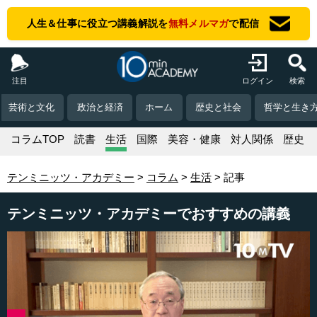
人生＆仕事に役立つ講義解説を
無料メルマガ
で配信
注目
ログイン
検索
芸術と文化
政治と経済
ホーム
歴史と社会
哲学と生き
コラムTOP
読書
生活
国際
美容・健康
対人関係
歴史
テンミニッツ・アカデミー
コラム
生活
記事
テンミニッツ・アカデミーでおすすめの講義