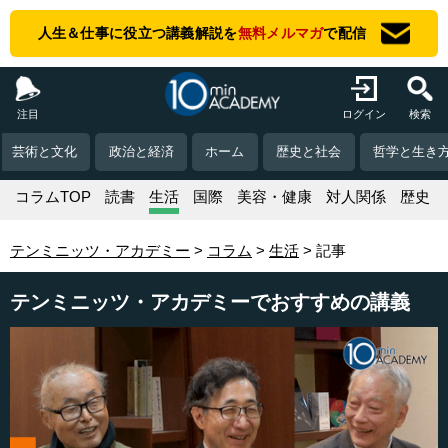
人生＆仕事に役立つ講義解説を
無料メルマガ
で配信
注目
ログイン
検索
芸術と文化
政治と経済
ホーム
歴史と社会
哲学と生き
コラムTOP
読書
生活
国際
美容・健康
対人関係
歴史
テンミニッツ・アカデミー
コラム
生活
記事
テンミニッツ・アカデミーでおすすめの講義