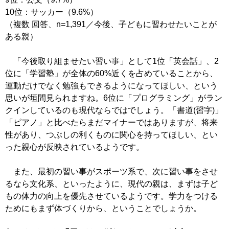
10位：サッカー（9.6%）
（複数 回答、n=1,391／今後、子どもに習わせたいことが
ある親）
「今後取り組ませたい習い事」として1位「英会話」、2
位に「学習塾」が全体の60%近くを占めていることから、
運動だけでなく勉強もできるようになってほしい、という
思いが垣間見られますね。6位に「プログラミング」がラン
クインしているのも現代ならではでしょう。「書道(習字)」
「ピアノ」と比べたらまだマイナーではありますが、将来
性があり、つぶしの利くものに関心を持ってほしい、とい
った親心が反映されているようです。
また、最初の習い事がスポーツ系で、次に習い事をさせ
るなら文化系、といったように、現代の親は、まずは子ど
もの体力の向上を優先させているようです。学力をつける
ためにもまず体づくりから、ということでしょうか。