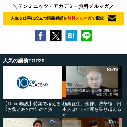
＼テンミニッツ・アカデミー無料メルマガ／
人生＆仕事に役立つ講義解説を
無料メルマガ
で配信
人気の講義TOP20
【10min解説】特集で考える
極楽往生、坐禅、法華経…日
《お盆とあの世》の本質
本人はいかに死を乗り越える
か