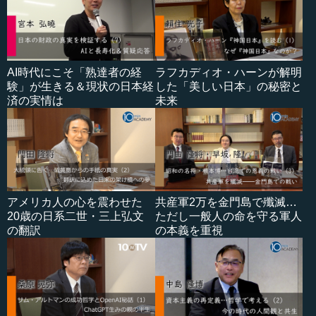
AI時代にこそ「熟達者の経
ラフカディオ・ハーンが解明
験」が生きる＆現状の日本経
した「美しい日本」の秘密と
済の実情は
未来
アメリカ人の心を震わせた
共産軍2万を金門島で殲滅…
20歳の日系二世・三上弘文
ただし一般人の命を守る軍人
の翻訳
の本義を重視