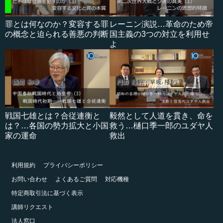
罪とは何なのか？変容する罪
レーニン演説…革命のため帝
の概念と迫られる善悪の判断
国主義の3つの対立を利用せ
よ
戦国七雄とは？合従連衡と
毅然として人道を貫き、命を
は？…各国の勢力拡大と小国
救う…樋口季一郎のユダヤ人
家の運命
救出
利用規約
プライバシーポリシー
お問い合わせ
よくあるご質問
対応機種
特定商取引法に基づく表示
講師リクエスト
法人窓口