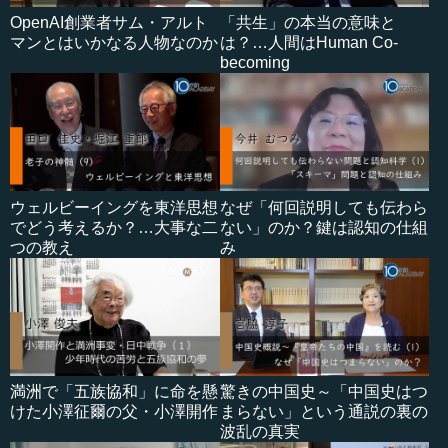
OpenAI創業者サム・アルト
「共生」の本当の意味と
マンとはいかなる人物なのか
は？…人間はHuman Co-
becoming
ウェルビーイングを東洋思想
なぜ「何回説明しても伝わら
でどう考えるか？…大事な二
ない」のか？鍵は認知の仕組
つの教え
み
満洲で「五族協和」に命を懸
驚きの中国史～「中国史はつ
けた小澤征爾の父・小澤開作
まらない」という通説の裏の
波乱の真実