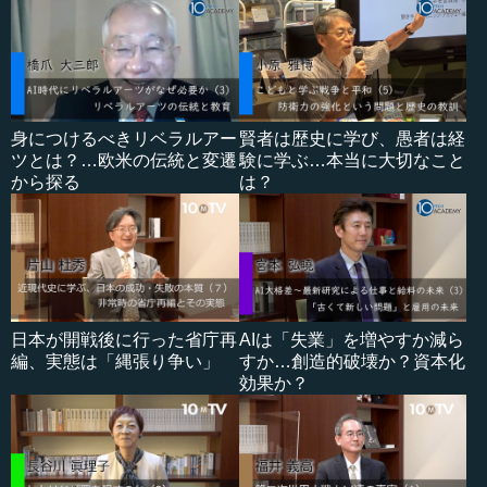
身につけるべきリベラルアー
賢者は歴史に学び、愚者は経
ツとは？…欧米の伝統と変遷
験に学ぶ…本当に大切なこと
から探る
は？
日本が開戦後に行った省庁再
AIは「失業」を増やすか減ら
編、実態は「縄張り争い」
すか…創造的破壊か？資本化
効果か？