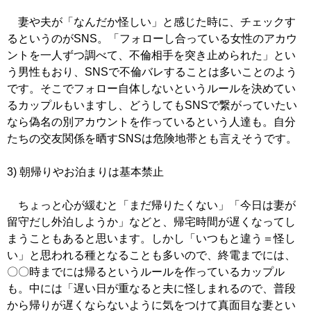
妻や夫が「なんだか怪しい」と感じた時に、チェックす
るというのがSNS。「フォローし合っている女性のアカウ
ントを一人ずつ調べて、不倫相手を突き止められた」とい
う男性もおり、SNSで不倫バレすることは多いことのよう
です。そこでフォロー自体しないというルールを決めてい
るカップルもいますし、どうしてもSNSで繋がっていたい
なら偽名の別アカウントを作っているという人達も。自分
たちの交友関係を晒すSNSは危険地帯とも言えそうです。
3) 朝帰りやお泊まりは基本禁止
ちょっと心が緩むと「まだ帰りたくない」「今日は妻が
留守だし外泊しようか」などと、帰宅時間が遅くなってし
まうこともあると思います。しかし「いつもと違う＝怪し
い」と思われる種となることも多いので、終電までには、
〇〇時までには帰るというルールを作っているカップル
も。中には「遅い日が重なると夫に怪しまれるので、普段
から帰りが遅くならないように気をつけて真面目な妻とい