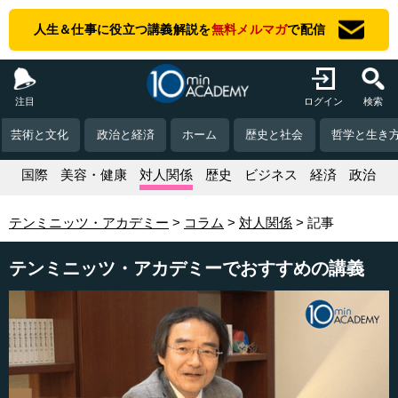
人生＆仕事に役立つ講義解説を
無料メルマガ
で配信
注目
ログイン
検索
芸術と文化
政治と経済
ホーム
歴史と社会
哲学と生き
活
国際
美容・健康
対人関係
歴史
ビジネス
経済
政治
テンミニッツ・アカデミー
コラム
対人関係
記事
テンミニッツ・アカデミーでおすすめの講義