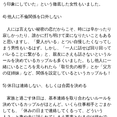
う印象にしていた」という徹底した女性もいました。
4) 他人に不倫関係を口外しない
人には言えない秘密の恋だからこそ、時には辛かったり
寂しかったり、誰かに打ち明けて楽になりたいこともある
と思いますし、「愛人がいる」とつい自慢したくなってし
まう男性もいるはず。しかし、「一人に話せば回り回って
バレることに繋がる」と、親友にさえも話さないというル
ールを決めているカップルも多くいました。もし他人に一
緒にいるところを見られたら「取引先の相手」とか「父方
の従姉妹」など、関係を設定しているというカップルも！
5) 休日は連絡しない、もしくは合図を決める
家族と過ごす休日は、基本連絡を取り合わないルールを
決めているカップルがほとんど。いくら仕事相手とごまか
しても、「休みの日まで連絡してくるって、どういう
人？」と妻や夫に訝られてしまう要素となるのは確かで