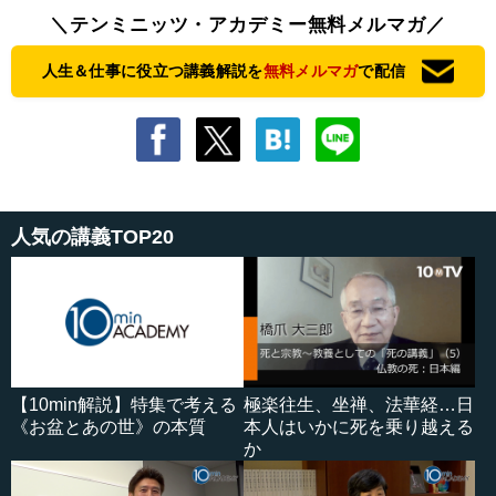
＼テンミニッツ・アカデミー無料メルマガ／
人生＆仕事に役立つ講義解説を
無料メルマガ
で配信
人気の講義TOP20
【10min解説】特集で考える
極楽往生、坐禅、法華経…日
《お盆とあの世》の本質
本人はいかに死を乗り越える
か