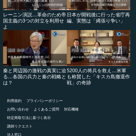
レーニン演説…革命のため帝
日本が開戦後に行った省庁再
国主義の3つの対立を利用せ
編、実態は「縄張り争い」
よ
秦と周辺国の激戦の真実に迫
5200人の将兵を救え…米軍
る…各国の兵力と秦の戦略と
も称賛した「キスカ島撤退作
は？
戦」の奇跡
利用規約
プライバシーポリシー
お問い合わせ
よくあるご質問
対応機種
特定商取引法に基づく表示
講師リクエスト
法人窓口