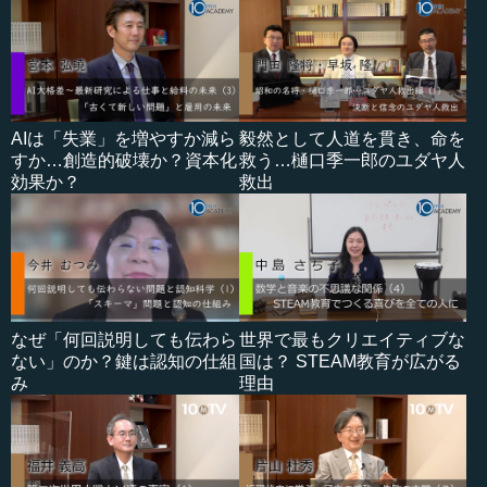
AIは「失業」を増やすか減ら
毅然として人道を貫き、命を
すか…創造的破壊か？資本化
救う…樋口季一郎のユダヤ人
効果か？
救出
なぜ「何回説明しても伝わら
世界で最もクリエイティブな
ない」のか？鍵は認知の仕組
国は？ STEAM教育が広がる
み
理由