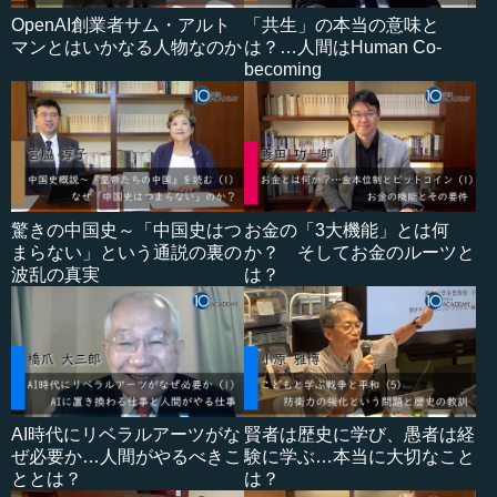
OpenAI創業者サム・アルト
「共生」の本当の意味と
マンとはいかなる人物なのか
は？…人間はHuman Co-
becoming
驚きの中国史～「中国史はつ
お金の「3大機能」とは何
まらない」という通説の裏の
か？ そしてお金のルーツと
波乱の真実
は？
AI時代にリベラルアーツがな
賢者は歴史に学び、愚者は経
ぜ必要か…人間がやるべきこ
験に学ぶ…本当に大切なこと
ととは？
は？