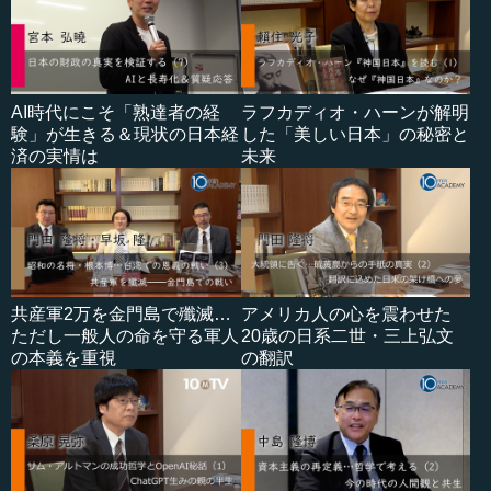
AI時代にこそ「熟達者の経
ラフカディオ・ハーンが解明
験」が生きる＆現状の日本経
した「美しい日本」の秘密と
済の実情は
未来
共産軍2万を金門島で殲滅…
アメリカ人の心を震わせた
ただし一般人の命を守る軍人
20歳の日系二世・三上弘文
の本義を重視
の翻訳