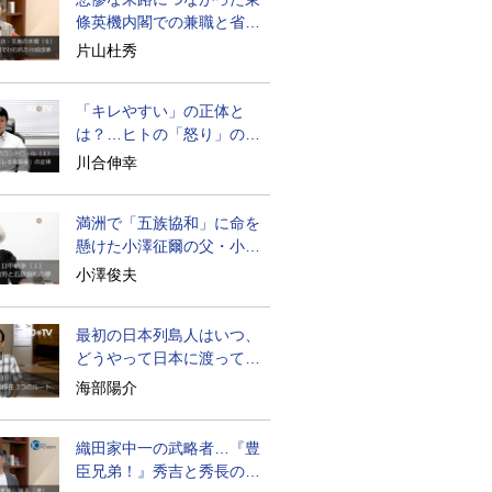
條英機内閣での兼職と省庁
再編
片山杜秀
「キレやすい」の正体と
は？…ヒトの「怒り」の本
質に迫る
川合伸幸
満洲で「五族協和」に命を
懸けた小澤征爾の父・小澤
開作
小澤俊夫
最初の日本列島人はいつ、
どうやって日本に渡ってき
たのか
海部陽介
織田家中一の武略者…『豊
臣兄弟！』秀吉と秀長の知