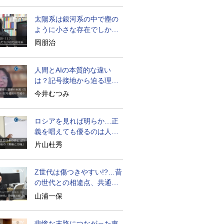
太陽系は銀河系の中で塵の
ように小さな存在でしかな
い
岡朋治
人間とAIの本質的な違い
は？記号接地から迫る理解
の本質
今井むつみ
ロシアを見れば明らか…正
義を唱えても優るのは人間
の性
片山杜秀
Z世代は傷つきやすい!?…昔
の世代との相違点、共通点
とは
山浦一保
悲惨な末路につながった東