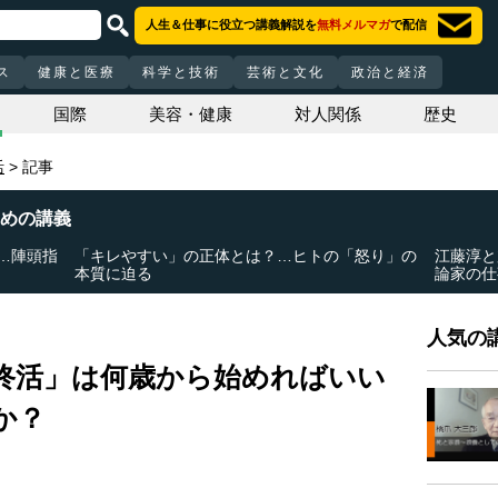
人生＆仕事に役立つ講義解説を
無料メルマガ
で配信
ス
健康と医療
科学と技術
芸術と文化
政治と経済
国際
美容・健康
対人関係
歴史
活
記事
めの講義
…陣頭指
「キレやすい」の正体とは？…ヒトの「怒り」の
江藤淳と
本質に迫る
論家の仕
人気の講
終活」は何歳から始めればいい
か？