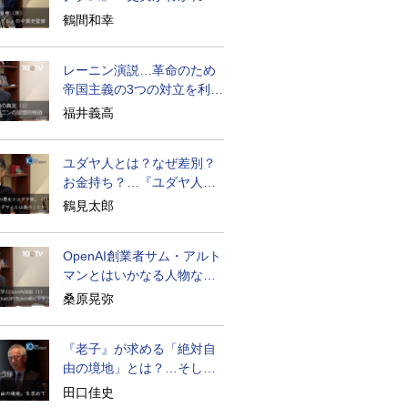
物語はもっと面白い
鶴間和幸
レーニン演説…革命のため
帝国主義の3つの対立を利用
せよ
福井義高
ユダヤ人とは？なぜ差別？
お金持ち？…『ユダヤ人の
歴史』に学ぶ
鶴見太郎
OpenAI創業者サム・アルト
マンとはいかなる人物なの
か
桑原晃弥
『老子』が求める「絶対自
由の境地」とは？…そして
創造長寿へ
田口佳史