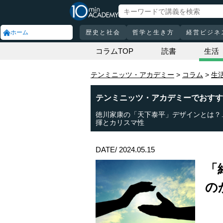
ホーム
歴史と社会
哲学と生き方
経営ビジネ
コラムTOP
読書
生活
テンミニッツ・アカデミー
コラム
生
テンミニッツ・アカデミーでおすす
徳川家康の「天下泰平」デザインとは？
揮とカリスマ性
DATE/ 2024.05.15
「
の