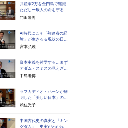
共産軍2万を金門島で殲滅…
ただし一般人の命を守る軍
人の本義を重視
門田隆将
AI時代にこそ「熟達者の経
験」が生きる＆現状の日本
経済の実情は
宮本弘曉
資本主義を哲学する…まず
アダム・スミスの見えざる
手と道徳感情論
中島隆博
ラフカディオ・ハーンが解
明した「美しい日本」の秘
密と未来
賴住光子
中国古代史の真実と『キン
グダム』…史実がわかれば