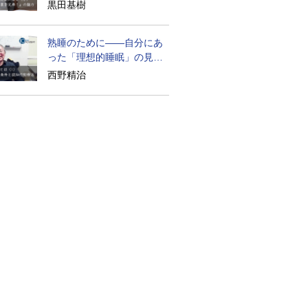
られざる実像
黒田基樹
熟睡のために――自分にあ
った「理想的睡眠」の見つ
け方
西野精治