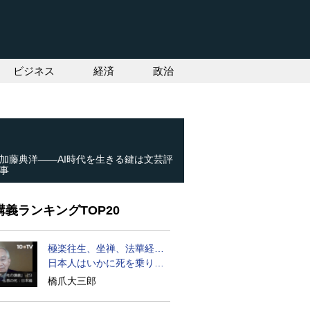
ビジネス
経済
政治
加藤典洋――AI時代を生きる鍵は文芸評
事
義ランキングTOP20
極楽往生、坐禅、法華経…
日本人はいかに死を乗り越
えるか
橋爪大三郎