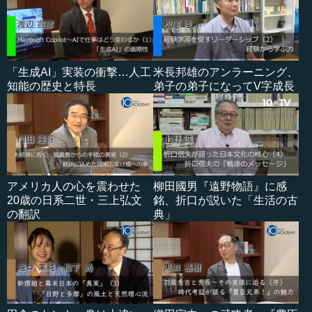
「生成AI」実装の衝撃…人工
米長邦雄のアンラーニング、
知能の歴史と特長
弟子の弟子になってV字成長
アメリカ人の心を震わせた
柳田國男『遠野物語』に感
20歳の日系二世・三上弘文
銘、折口が説いた「生活の古
の翻訳
典」