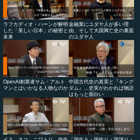
ラフカディオ・ハーンが解明
金融業にユダヤ人が多い理
した「美しい日本」の秘密と
由、そして大国興亡史の裏面
未来
のユダヤ人
OpenAI創業者サム・アルト
中国古代史の真実と『キング
マンとはいかなる人物なのか
ダム』…史実がわかれば物語
はもっと面白い
イヌ、ネコ、ニワトリ…弥生
「国生み・国作り・国譲り・