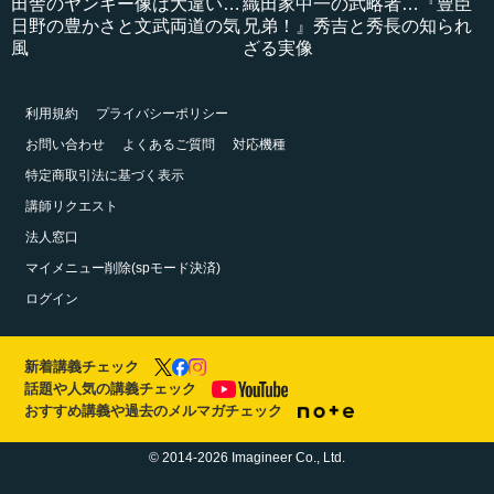
田舎のヤンキー像は大違い…
織田家中一の武略者…『豊臣
日野の豊かさと文武両道の気
兄弟！』秀吉と秀長の知られ
風
ざる実像
利用規約
プライバシーポリシー
お問い合わせ
よくあるご質問
対応機種
特定商取引法に基づく表示
講師リクエスト
法人窓口
マイメニュー削除(spモード決済)
ログイン
新着講義チェック
話題や人気の講義チェック
おすすめ講義や過去のメルマガチェック
© 2014-2026 Imagineer Co., Ltd.