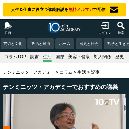
人生＆仕事に役立つ講義解説を
無料メルマガ
で配信
注目
ログイン
検索
芸術と文化
政治と経済
ホーム
歴史と社会
哲学と生き
コラムTOP
読書
生活
国際
美容・健康
対人関係
歴史
テンミニッツ・アカデミー
コラム
生活
記事
テンミニッツ・アカデミーでおすすめの講義