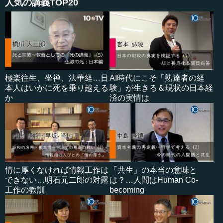
人気の講義TOP20
極楽往生、坐禅、法華経…日
AI時代にこそ「熟達者の経
本人はいかに死を乗り越える
験」が生きる＆現状の日本経
か
済の実情は
情に厚くなければ情報工作は
「共生」の本当の意味と
できない…明石元二郎の対露
は？…人間はHuman Co-
工作の教訓
becoming