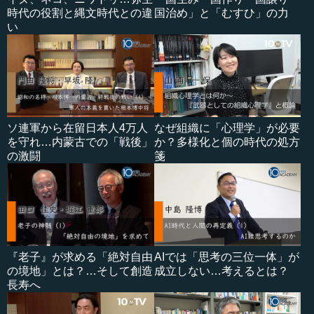
時代の役割と縄文時代との違
国治め」と「むすひ」の力
い
ソ連軍から在留日本人4万人
なぜ組織に「心理学」が必要
を守れ…内蒙古での「戦後」
か？多様化と個の時代の処方
の激闘
箋
『老子』が求める「絶対自由
AIでは「思考の三位一体」が
の境地」とは？…そして創造
成立しない…考えるとは？
長寿へ