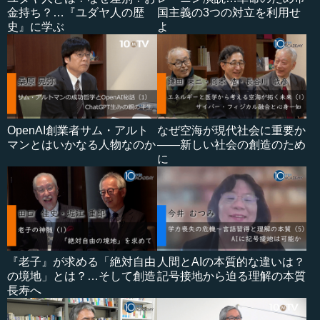
金持ち？…『ユダヤ人の歴
国主義の3つの対立を利用せ
史』に学ぶ
よ
OpenAI創業者サム・アルト
なぜ空海が現代社会に重要か
マンとはいかなる人物なのか
――新しい社会の創造のため
に
『老子』が求める「絶対自由
人間とAIの本質的な違いは？
の境地」とは？…そして創造
記号接地から迫る理解の本質
長寿へ