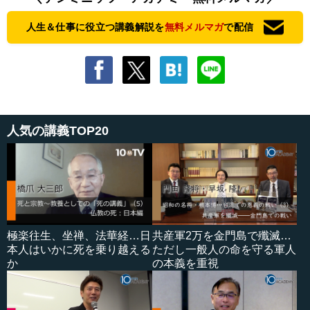
人生＆仕事に役立つ講義解説を
無料メルマガ
で配信
人気の講義TOP20
極楽往生、坐禅、法華経…日
共産軍2万を金門島で殲滅…
本人はいかに死を乗り越える
ただし一般人の命を守る軍人
か
の本義を重視