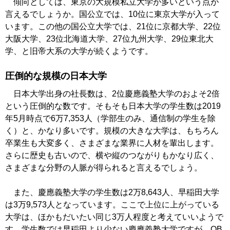
傾向としては、東京の大規模私立大学が多いという点が
言えるでしょうか。国公立では、10位に東京大学が入って
います。この他の国公立大学では、21位に京都大学、22位
大阪大学、23位北海道大学、27位九州大学、29位東北大
学、と旧帝大系の大学が続くようです。
圧倒的な規模の日本大学
日本大学出身の社長数は、2位慶應義塾大学のおよそ2倍
という圧倒的な数です。そもそも日本大学の学生数は2019
年5月時点で6万7,353人（学部生のみ、通信制の学生を除
く）と、かなり多いです。規模の大きな大学は、もちろん
卒業生も大変多く、さまざまな業界に人材を輩出します。
さらに歴史も古いので、横や縦のつながりもかなり広く、
さまざまな分野の人脈が得られると言えるでしょう。
また、慶應義塾大学の学生数は2万8,643人、早稲田大学
は3万9,573人となっています。ここで上位に上がっている
大学は、ほかもだいたい同じ3万人程度と考えていいようで
す。学生数では早稲田より少ない慶應義塾大学ですが、OB