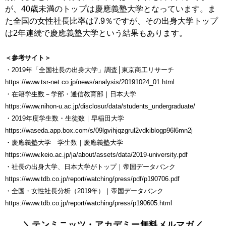
が、40歳未満のトップは慶應義塾大学となっています。ま
た全国の女性社長比率は7.9％ですが、その出身大学トップ
は2年連続で慶應義塾大学という結果もあります。
＜参考サイト＞
・2019年「全国社長の出身大学」調査│東京商工リサーチ
https://www.tsr-net.co.jp/news/analysis/20191024_01.html
・在籍学生数－学部・通信教育部｜日本大学
https://www.nihon-u.ac.jp/disclosur/data/students_undergraduate/
・2019年度学生数・生徒数｜早稲田大学
https://waseda.app.box.com/s/09lgvihjqzgrul2vdkiblogp96l6mn2j
・慶應義塾大学 学生数｜慶應義塾大学
https://www.keio.ac.jp/ja/about/assets/data/2019-university.pdf
・社長の出身大学、日本大学がトップ｜帝国データバンク
https://www.tdb.co.jp/report/watching/press/pdf/p190706.pdf
・全国・女性社長分析（2019年）｜帝国データバンク
https://www.tdb.co.jp/report/watching/press/p190605.html
＼テンミニッツ・アカデミー無料メルマガ／