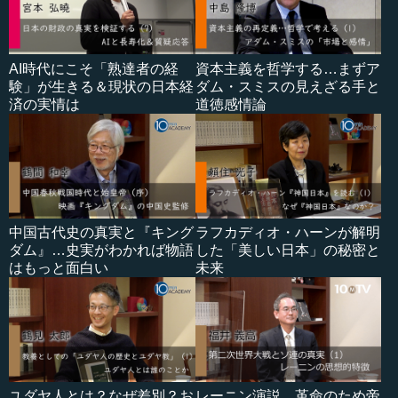
AI時代にこそ「熟達者の経
資本主義を哲学する…まずア
験」が生きる＆現状の日本経
ダム・スミスの見えざる手と
済の実情は
道徳感情論
中国古代史の真実と『キング
ラフカディオ・ハーンが解明
ダム』…史実がわかれば物語
した「美しい日本」の秘密と
はもっと面白い
未来
ユダヤ人とは？なぜ差別？お
レーニン演説…革命のため帝