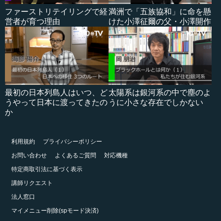
ファーストリテイリングで経
満洲で「五族協和」に命を懸
営者が育つ理由
けた小澤征爾の父・小澤開作
最初の日本列島人はいつ、ど
太陽系は銀河系の中で塵のよ
うやって日本に渡ってきたの
うに小さな存在でしかない
か
利用規約
プライバシーポリシー
お問い合わせ
よくあるご質問
対応機種
特定商取引法に基づく表示
講師リクエスト
法人窓口
マイメニュー削除(spモード決済)