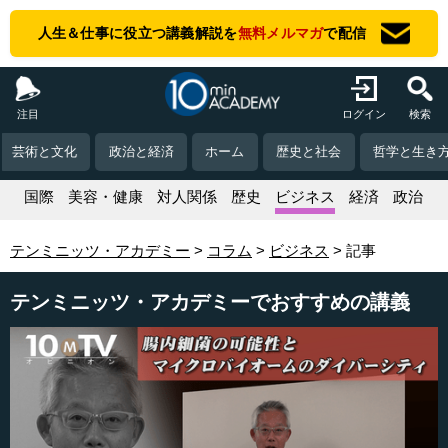
人生＆仕事に役立つ講義解説を
無料メルマガ
で配信
注目
ログイン
検索
芸術と文化
政治と経済
ホーム
歴史と社会
哲学と生き
活
国際
美容・健康
対人関係
歴史
ビジネス
経済
政治
テンミニッツ・アカデミー
コラム
ビジネス
記事
テンミニッツ・アカデミーでおすすめの講義