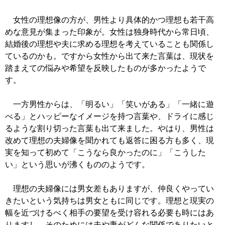
女性の理想像の方が、男性より具体的かつ理想も若干高
めな意見が集まった印象が。女性は独身時代から常日頃、
結婚後の理想や夫に求める理想を考えていることも関係し
ているのかも。ですから女性から出て来た言葉は、現状を
踏まえての悩みや希望を反映したものが多かったようで
す。
一方男性からは、「明るい」「笑いがある」「一緒に遊
べる」とハッピーなイメージを持つ言葉や、ドライに感じ
るような割り切った言葉も出て来ました。やはり、男性は
改めて理想の夫婦像を聞かれても返答に困る方も多く、現
実を知って初めて「こうなら良かったのに」「こうした
い」という思いが沸くもののようです。
理想の夫婦像には男女差もありますが、仲良くやってい
きたいという気持ちは男女ともに同じです。理想と現実の
幅を近づけるべく相手の要望を受け容れる必要も時にはあ
りますし、そのためには夫や妻がどんな関係でありたいと