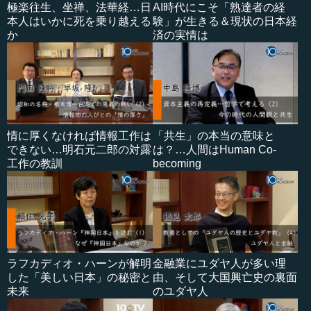
極楽往生、坐禅、法華経…日
AI時代にこそ「熟達者の経
本人はいかに死を乗り越える
験」が生きる＆現状の日本経
か
済の実情は
情に厚くなければ情報工作は
「共生」の本当の意味と
できない…明石元二郎の対露
は？…人間はHuman Co-
工作の教訓
becoming
ラフカディオ・ハーンが解明
金融業にユダヤ人が多い理
した「美しい日本」の秘密と
由、そして大国興亡史の裏面
未来
のユダヤ人