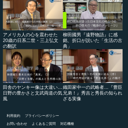
アメリカ人の心を震わせた
柳田國男『遠野物語』に感
20歳の日系二世・三上弘文
銘、折口が説いた「生活の古
の翻訳
典」
田舎のヤンキー像は大違い…
織田家中一の武略者…『豊臣
日野の豊かさと文武両道の気
兄弟！』秀吉と秀長の知られ
風
ざる実像
利用規約
プライバシーポリシー
お問い合わせ
よくあるご質問
対応機種