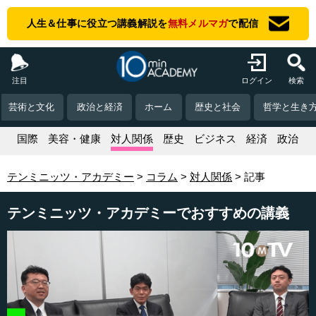
人生＆仕事に役立つ講義解説を
無料メルマガ
で配信
注目
ログイン
検索
芸術と文化
政治と経済
ホーム
歴史と社会
哲学と生き
活
国際
美容・健康
対人関係
歴史
ビジネス
経済
政治
テンミニッツ・アカデミー
コラム
対人関係
記事
テンミニッツ・アカデミーでおすすめの講義