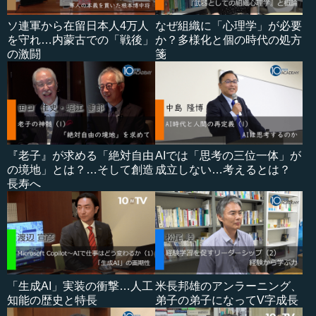
ソ連軍から在留日本人4万人
なぜ組織に「心理学」が必要
を守れ…内蒙古での「戦後」
か？多様化と個の時代の処方
の激闘
箋
『老子』が求める「絶対自由
AIでは「思考の三位一体」が
の境地」とは？…そして創造
成立しない…考えるとは？
長寿へ
「生成AI」実装の衝撃…人工
米長邦雄のアンラーニング、
知能の歴史と特長
弟子の弟子になってV字成長