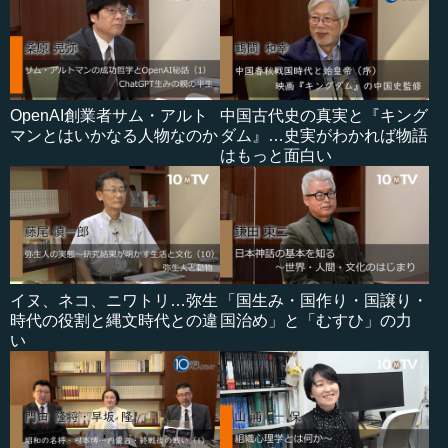
OpenAI創業者サム・アルト
中国古代史の真実と『キング
マンとはいかなる人物なのか
ダム』…史実がわかれば物語
はもっと面白い
イヌ、ネコ、ニワトリ…弥生
「国生み・国作り・国譲り・
時代の役割と縄文時代との違
国治め」と「むすひ」の力
い