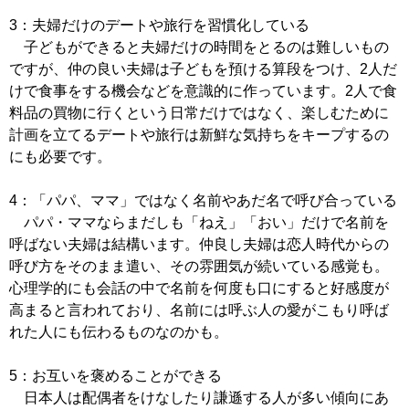
3：夫婦だけのデートや旅行を習慣化している
子どもができると夫婦だけの時間をとるのは難しいもの
ですが、仲の良い夫婦は子どもを預ける算段をつけ、2人だ
けで食事をする機会などを意識的に作っています。2人で食
料品の買物に行くという日常だけではなく、楽しむために
計画を立てるデートや旅行は新鮮な気持ちをキープするの
にも必要です。
4：「パパ、ママ」ではなく名前やあだ名で呼び合っている
パパ・ママならまだしも「ねえ」「おい」だけで名前を
呼ばない夫婦は結構います。仲良し夫婦は恋人時代からの
呼び方をそのまま遣い、その雰囲気が続いている感覚も。
心理学的にも会話の中で名前を何度も口にすると好感度が
高まると言われており、名前には呼ぶ人の愛がこもり呼ば
れた人にも伝わるものなのかも。
5：お互いを褒めることができる
日本人は配偶者をけなしたり謙遜する人が多い傾向にあ