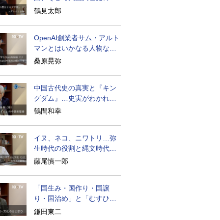
面のユダヤ人
鶴見太郎
OpenAI創業者サム・アルト
マンとはいかなる人物なの
か
桑原晃弥
中国古代史の真実と『キン
グダム』…史実がわかれば
物語はもっと面白い
鶴間和幸
イヌ、ネコ、ニワトリ…弥
生時代の役割と縄文時代と
の違い
藤尾慎一郎
「国生み・国作り・国譲
り・国治め」と「むすひ」
の力
鎌田東二