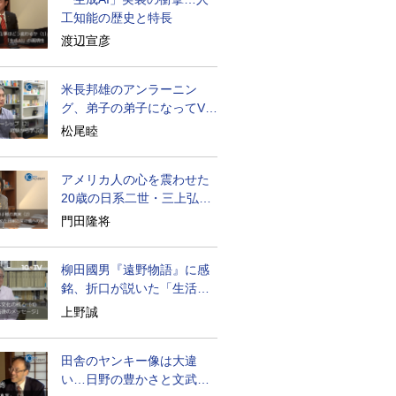
工知能の歴史と特長
渡辺宣彦
米長邦雄のアンラーニン
グ、弟子の弟子になってV字
成長
松尾睦
アメリカ人の心を震わせた
20歳の日系二世・三上弘文
の翻訳
門田隆将
柳田國男『遠野物語』に感
銘、折口が説いた「生活の
古典」
上野誠
田舎のヤンキー像は大違
い…日野の豊かさと文武両