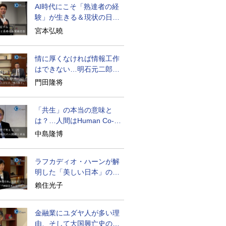
AI時代にこそ「熟達者の経
験」が生きる＆現状の日本
経済の実情は
宮本弘曉
情に厚くなければ情報工作
はできない…明石元二郎の
対露工作の教訓
門田隆将
「共生」の本当の意味と
は？…人間はHuman Co-
becoming
中島隆博
ラフカディオ・ハーンが解
明した「美しい日本」の秘
密と未来
賴住光子
金融業にユダヤ人が多い理
由、そして大国興亡史の裏