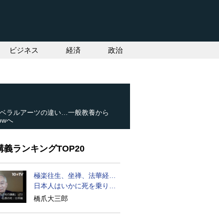
ビジネス
経済
政治
ベラルアーツの違い…一般教養から
owへ
義ランキングTOP20
極楽往生、坐禅、法華経…
日本人はいかに死を乗り越
えるか
橋爪大三郎