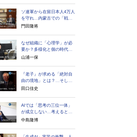
ソ連軍から在留日本人4万人
を守れ…内蒙古での「戦
後」の激闘
門田隆将
なぜ組織に「心理学」が必
要か？多様化と個の時代の
処方箋
山浦一保
『老子』が求める「絶対自
由の境地」とは？…そして
創造長寿へ
田口佳史
AIでは「思考の三位一体」
が成立しない…考えると
は？
中島隆博
「生成AI」実装の衝撃…人