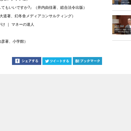
してもいいですか?』（井内由佳著、総合法令出版）
行大道著、幻冬舎メディアコンサルティング）
け ｜ マネーの達人
敏彦著、小学館）
）