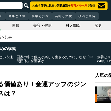
人生＆仕事に役立つ講義解説を
無料メルマガ
で配信
ス
健康と医療
科学と技術
芸術と文化
政治と経済
国際
美容・健康
対人関係
歴史
活
記事
めの講義
という通
国家の中で個人が楽しく生きるために、なぜ「中
教養とリ
間団体」が重要か
Why、H
人気の講
る価値あり！金運アップのジン
スは？