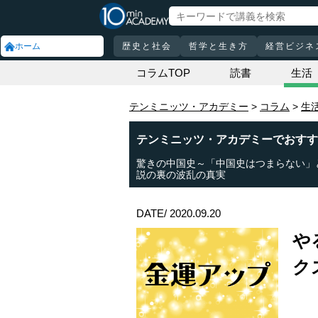
ホーム
歴史と社会
哲学と生き方
経営ビジネ
コラムTOP
読書
生活
テンミニッツ・アカデミー
コラム
生
テンミニッツ・アカデミーでおすす
驚きの中国史～「中国史はつまらない」
説の裏の波乱の真実
DATE/ 2020.09.20
や
ク