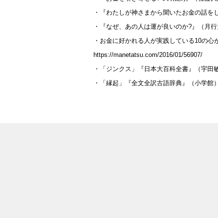
・『わたしが神さまから聞いたお金の話を
・『なぜ、あの人は運が良いのか?』（月
・お金に好かれる人が実践している10の心が
https://manetatsu.com/2016/01/56907/
・「ジンクス」『日本大百科全書』（宇田
・「縁起」『全文全訳古語辞典』（小学館