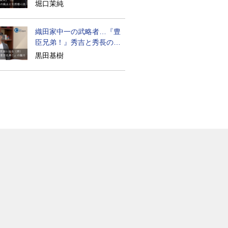
道の気風
堀口茉純
織田家中一の武略者…『豊
臣兄弟！』秀吉と秀長の知
られざる実像
黒田基樹