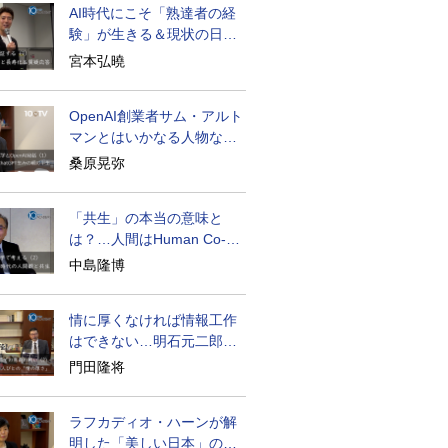
AI時代にこそ「熟達者の経
験」が生きる＆現状の日本
経済の実情は
宮本弘曉
OpenAI創業者サム・アルト
マンとはいかなる人物なの
か
桑原晃弥
「共生」の本当の意味と
は？…人間はHuman Co-
becoming
中島隆博
情に厚くなければ情報工作
はできない…明石元二郎の
対露工作の教訓
門田隆将
ラフカディオ・ハーンが解
明した「美しい日本」の秘