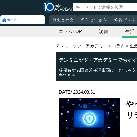
ホーム
歴史と社会
哲学と生き方
経営ビジネ
コラムTOP
読書
生活
テンミニッツ・アカデミー
コラム
生
テンミニッツ・アカデミーでおすす
核保有する国連常任理事国は、むしろ安
争できる
DATE/ 2024.08.31
や
リ