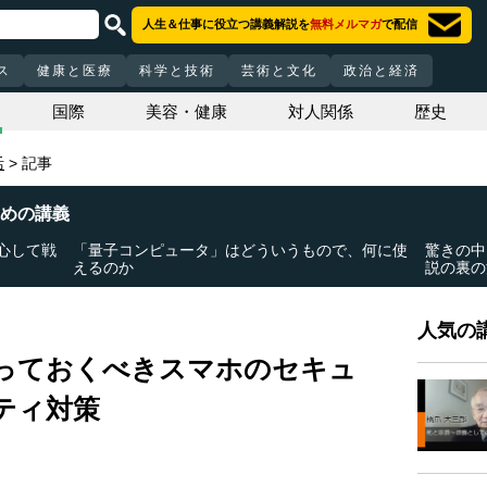
人生＆仕事に役立つ講義解説を
無料メルマガ
で配信
ス
健康と医療
科学と技術
芸術と文化
政治と経済
国際
美容・健康
対人関係
歴史
活
記事
めの講義
心して戦
「量子コンピュータ」はどういうもので、何に使
驚きの中
えるのか
説の裏の
人気の講
っておくべきスマホのセキュ
ティ対策