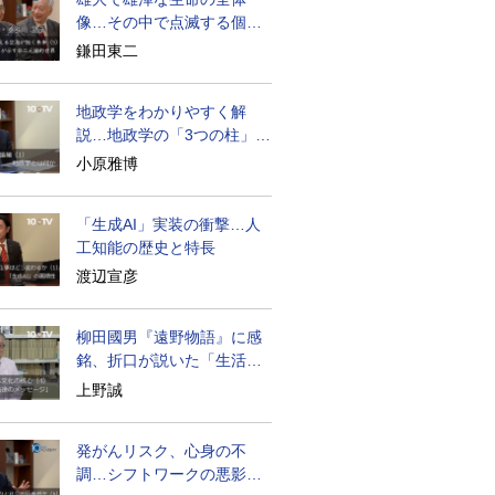
像…その中で点滅する個々
の生命
鎌田東二
地政学をわかりやすく解
説…地政学の「3つの柱」と
は？
小原雅博
「生成AI」実装の衝撃…人
工知能の歴史と特長
渡辺宣彦
柳田國男『遠野物語』に感
銘、折口が説いた「生活の
古典」
上野誠
発がんリスク、心身の不
調…シフトワークの悪影響