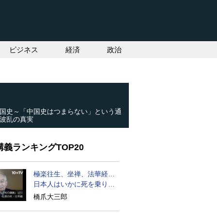
ビジネス
経済
政治
国史～「中国史はつまらない」という通
波乱の真実
義ランキングTOP20
極楽往生、坐禅、法華経…
日本人はいかに死を乗り越
えるか
橋爪大三郎