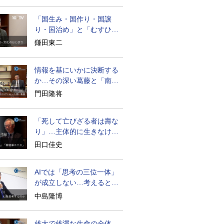
「国生み・国作り・国譲
り・国治め」と「むすひ」
の力
鎌田東二
情報を基にいかに決断する
か…その深い葛藤と「南泉
猫を斬る」
門田隆将
「死して亡びざる者は壽な
り」…主体的に生きなけれ
ば自由はない
田口佳史
AIでは「思考の三位一体」
が成立しない…考えると
は？
中島隆博
雄大で雄渾な生命の全体