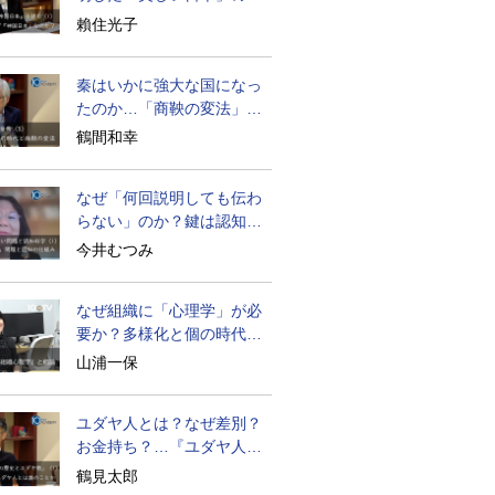
密と未来
賴住光子
秦はいかに強大な国になっ
たのか…「商鞅の変法」で
どう改革したか
鶴間和幸
なぜ「何回説明しても伝わ
らない」のか？鍵は認知の
仕組み
今井むつみ
なぜ組織に「心理学」が必
要か？多様化と個の時代の
処方箋
山浦一保
ユダヤ人とは？なぜ差別？
お金持ち？…『ユダヤ人の
歴史』に学ぶ
鶴見太郎