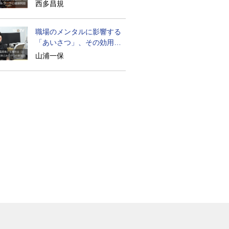
に迫る
西多昌規
職場のメンタルに影響する
「あいさつ」、その効用と
は？
山浦一保