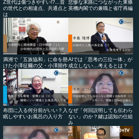
Z世代は傷つきやすい!?…昔
悲惨な末路につながった東條
の世代との相違点、共通点と
英機内閣での兼職と省庁再編
は
満洲で「五族協和」に命を懸
AIでは「思考の三位一体」が
けた小澤征爾の父・小澤開作
成立しない…考えるとは？
布団に入る何分前がいい？入
なぜ「何回説明しても伝わら
眠しやすいお風呂の入り方
ない」のか？鍵は認知の仕組
み