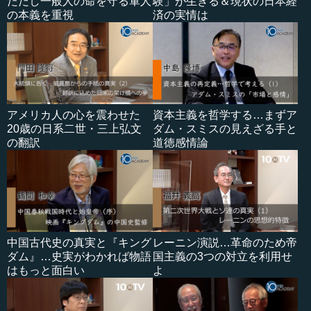
ただし一般人の命を守る軍人
験」が生きる＆現状の日本経
の本義を重視
済の実情は
アメリカ人の心を震わせた
資本主義を哲学する…まずア
20歳の日系二世・三上弘文
ダム・スミスの見えざる手と
の翻訳
道徳感情論
中国古代史の真実と『キング
レーニン演説…革命のため帝
ダム』…史実がわかれば物語
国主義の3つの対立を利用せ
はもっと面白い
よ