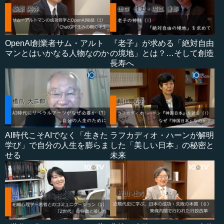
OpenAI創業者サム・アルト
『老子』が求める「絶対自由
マンとはいかなる人物なのか
の境地」とは？…そして創造
長寿へ
AI時代こそAIでなく「生きた
ラフカディオ・ハーンが解明
学び」で自分の人生を膨らま
した「美しい日本」の秘密と
せる
未来