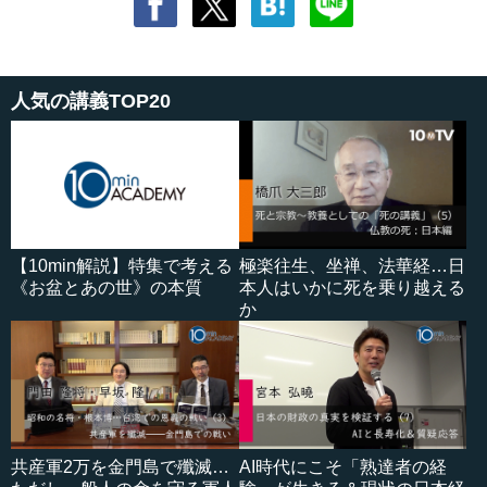
人気の講義TOP20
【10min解説】特集で考える
極楽往生、坐禅、法華経…日
《お盆とあの世》の本質
本人はいかに死を乗り越える
か
共産軍2万を金門島で殲滅…
AI時代にこそ「熟達者の経