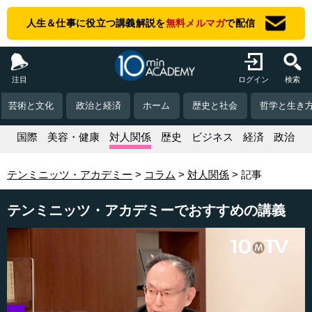
人生＆仕事に役立つ講義解説を
無料メルマガ
で配信
注目
ログイン
検索
芸術と文化
政治と経済
ホーム
歴史と社会
哲学と生き
活
国際
美容・健康
対人関係
歴史
ビジネス
経済
政治
テンミニッツ・アカデミー
コラム
対人関係
記事
テンミニッツ・アカデミーでおすすめの講義