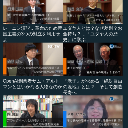
レーニン演説…革命のため帝
ユダヤ人とは？なぜ差別？お
国主義の3つの対立を利用せ
金持ち？…『ユダヤ人の歴
よ
史』に学ぶ
OpenAI創業者サム・アルト
『老子』が求める「絶対自由
マンとはいかなる人物なのか
の境地」とは？…そして創造
長寿へ