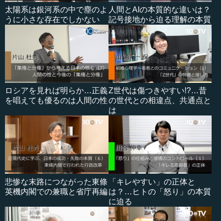
太陽系は銀河系の中で塵のよ
人間とAIの本質的な違いは？
うに小さな存在でしかない
記号接地から迫る理解の本質
ロシアを見れば明らか…正義
Z世代は傷つきやすい!?…昔
を唱えても優るのは人間の性
の世代との相違点、共通点と
は
悲惨な末路につながった東條
「キレやすい」の正体と
英機内閣での兼職と省庁再編
は？…ヒトの「怒り」の本質
に迫る