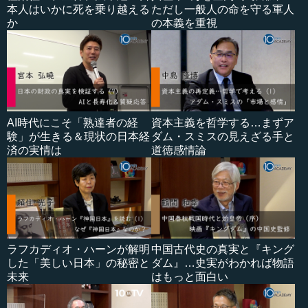
本人はいかに死を乗り越える
ただし一般人の命を守る軍人
か
の本義を重視
AI時代にこそ「熟達者の経
資本主義を哲学する…まずア
験」が生きる＆現状の日本経
ダム・スミスの見えざる手と
済の実情は
道徳感情論
ラフカディオ・ハーンが解明
中国古代史の真実と『キング
した「美しい日本」の秘密と
ダム』…史実がわかれば物語
未来
はもっと面白い