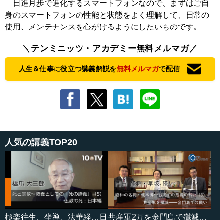
日進月歩で進化するスマートフォンなので、まずはご自
身のスマートフォンの性能と状態をよく理解して、日常の
使用、メンテナンスを心がけるようにしたいものです。
＼テンミニッツ・アカデミー無料メルマガ／
人生＆仕事に役立つ講義解説を
無料メルマガ
で配信
人気の講義TOP20
極楽往生、坐禅、法華経…日
共産軍2万を金門島で殲滅…