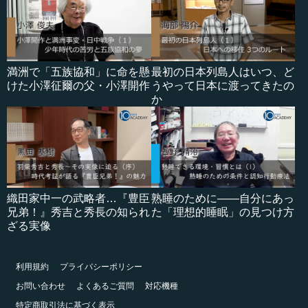
満洲で「五族協和」に命を懸
最初の日本列島人はいつ、ど
けた小澤征爾の父・小澤開作
うやって日本に渡ってきたの
か
織田家中一の武略者…『豊臣
熟睡のために――自分にあっ
兄弟！』秀吉と秀長の知られ
た「理想的睡眠」の見つけ方
ざる実像
利用規約
プライバシーポリシー
お問い合わせ
よくあるご質問
対応機種
特定商取引法に基づく表示