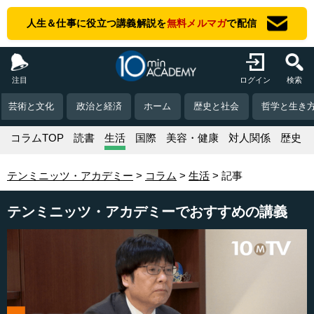
人生＆仕事に役立つ講義解説を
無料メルマガ
で配信
注目
ログイン
検索
芸術と文化
政治と経済
ホーム
歴史と社会
哲学と生き
コラムTOP
読書
生活
国際
美容・健康
対人関係
歴史
テンミニッツ・アカデミー
コラム
生活
記事
テンミニッツ・アカデミーでおすすめの講義