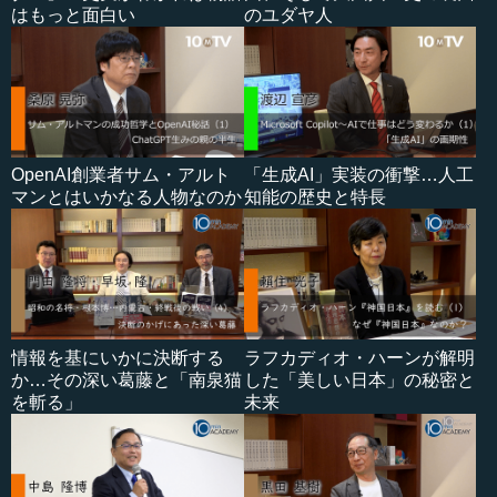
はもっと面白い
のユダヤ人
OpenAI創業者サム・アルト
「生成AI」実装の衝撃…人工
マンとはいかなる人物なのか
知能の歴史と特長
情報を基にいかに決断する
ラフカディオ・ハーンが解明
か…その深い葛藤と「南泉猫
した「美しい日本」の秘密と
を斬る」
未来