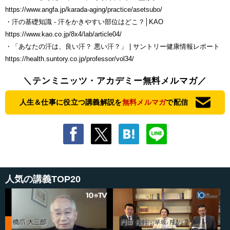
https://www.angfa.jp/karada-aging/practice/asetsubo/
・汗の基礎知識 - 汗をかきやすい部位はどこ？│KAO
https://www.kao.co.jp/8x4/lab/article04/
・「あなたの汗は、良い汗？ 悪い汗？」 | サントリー健康情報レポート
https://health.suntory.co.jp/professor/vol34/
＼テンミニッツ・アカデミー無料メルマガ／
人生＆仕事に役立つ講義解説を
無料メルマガ
で配信
人気の講義TOP20