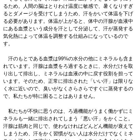
るため。人間の脳はとりわけ温度に敏感で、暑くなりすぎ
るとダメージを受けてしまうため、汗をかいて体温を下げ
る必要があります。体温が上がると、体中の汗腺が血液中
にある血漿という成分を汗として分泌して、汗が蒸発する
気化熱によって体温を調整する仕組みになっているので
す。
汗のもとである血漿は99%の水分の他にミネラルも含ま
れています。汗腺は血漿をろ過するときに、水分だけを取
り出して排出し、ミネラルは血液の中に戻す役割を担って
います。そのため、正常に排出された「いい汗」は限りな
く水に近いので、臭いがなくさらさらですぐに蒸発するの
で、私たちが特に困ることはありません。
私たちが不快に思うのは、ろ過機能がうまく働かずにミ
ネラルも一緒に排出されてしまう「悪い汗」をかくこと。
汗腺は筋肉と同じで、使わなければどんどん機能が衰えて
しまうため、汗をかく習慣がない人は水分だけでなくミネ