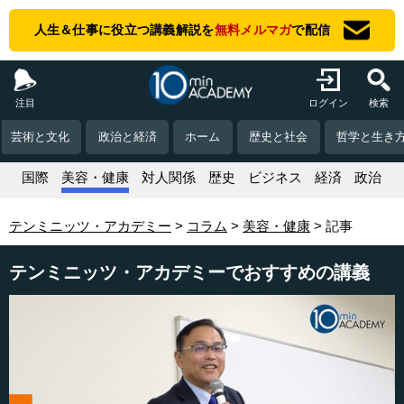
人生＆仕事に役立つ講義解説を
無料メルマガ
で配信
注目
ログイン
検索
芸術と文化
政治と経済
ホーム
歴史と社会
哲学と生き
活
国際
美容・健康
対人関係
歴史
ビジネス
経済
政治
テンミニッツ・アカデミー
コラム
美容・健康
記事
テンミニッツ・アカデミーでおすすめの講義