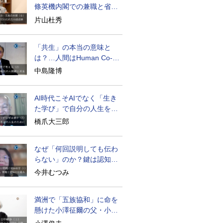
條英機内閣での兼職と省庁
再編
片山杜秀
「共生」の本当の意味と
は？…人間はHuman Co-
becoming
中島隆博
AI時代こそAIでなく「生き
た学び」で自分の人生を膨
らませる
橋爪大三郎
なぜ「何回説明しても伝わ
らない」のか？鍵は認知の
仕組み
今井むつみ
満洲で「五族協和」に命を
懸けた小澤征爾の父・小澤
開作