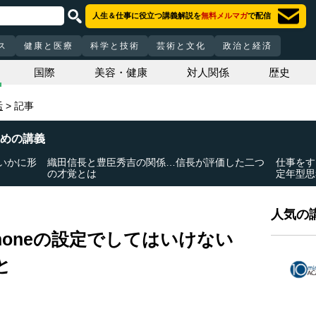
人生＆仕事に役立つ講義解説を
無料メルマガ
で配信
ス
健康と医療
科学と技術
芸術と文化
政治と経済
国際
美容・健康
対人関係
歴史
活
記事
めの講義
いかに形
織田信長と豊臣秀吉の関係…信長が評価した二つ
仕事をす
の才覚とは
定年型思
人気の講
Phoneの設定でしてはいけない
と