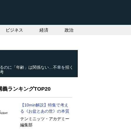
ビジネス
経済
政治
るのに「年齢」は関係ない…不幸を招く
考
義ランキングTOP20
【10min解説】特集で考え
る《お盆とあの世》の本質
テンミニッツ・アカデミー
編集部