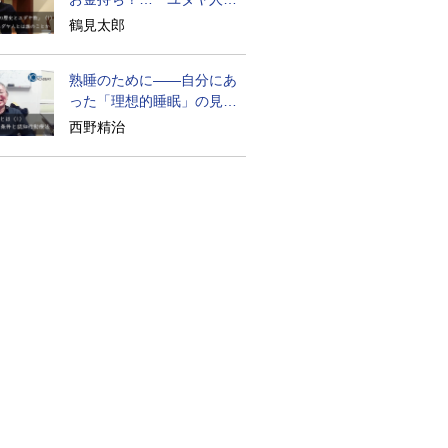
歴史』に学ぶ
鶴見太郎
熟睡のために――自分にあ
った「理想的睡眠」の見つ
け方
西野精治