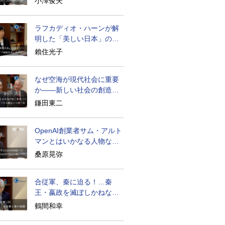
小澤俊夫
ラフカディオ・ハーンが解
明した「美しい日本」の秘
密と未来
賴住光子
なぜ空海が現代社会に重要
か――新しい社会の創造の
ために
鎌田東二
OpenAI創業者サム・アルト
マンとはいかなる人物なの
か
桑原晃弥
合従軍、秦に迫る！…秦
王・嬴政を滅ぼしかねなか
った激戦の史実
鶴間和幸