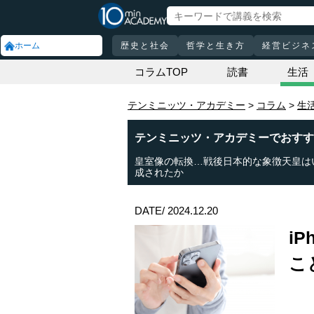
ホーム
歴史と社会
哲学と生き方
経営ビジネ
コラムTOP
読書
生活
テンミニッツ・アカデミー
コラム
生
テンミニッツ・アカデミーでおすす
皇室像の転換…戦後日本的な象徴天皇は
成されたか
DATE/ 2024.12.20
i
こ