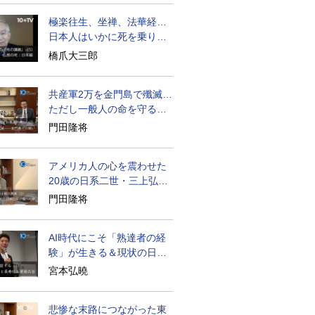
極楽往生、坐禅、法華経…
日本人はいかに死を乗り越
えるか
橋爪大三郎
共産軍2万を金門島で殲滅…
ただし一般人の命を守る軍
人の本義を重視
門田隆将
アメリカ人の心を震わせた
20歳の日系二世・三上弘文
の翻訳
門田隆将
AI時代にこそ「熟達者の経
験」が生きる＆現状の日本
経済の実情は
宮本弘曉
悲惨な末路につながった東