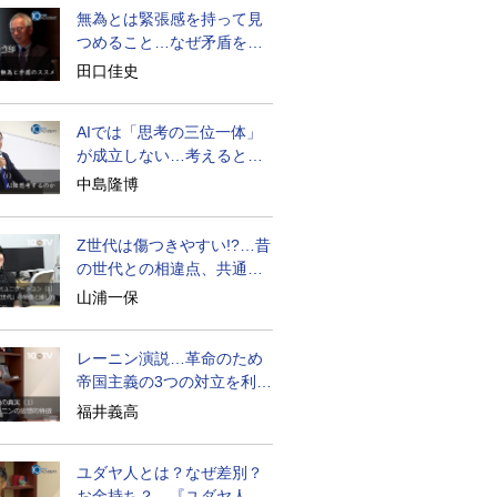
無為とは緊張感を持って見
つめること…なぜ矛盾を大
歓迎すべきか
田口佳史
AIでは「思考の三位一体」
が成立しない…考えると
は？
中島隆博
Z世代は傷つきやすい!?…昔
の世代との相違点、共通点
とは
山浦一保
レーニン演説…革命のため
帝国主義の3つの対立を利用
せよ
福井義高
ユダヤ人とは？なぜ差別？
お金持ち？…『ユダヤ人の