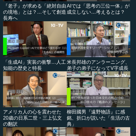
『老子』が求める「絶対自由
AIでは「思考の三位一体」が
の境地」とは？…そして創造
成立しない…考えるとは？
長寿へ
「生成AI」実装の衝撃…人工
米長邦雄のアンラーニング、
知能の歴史と特長
弟子の弟子になってV字成長
アメリカ人の心を震わせた
柳田國男『遠野物語』に感
20歳の日系二世・三上弘文
銘、折口が説いた「生活の古
の翻訳
典」