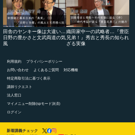
田舎のヤンキー像は大違い…
織田家中一の武略者…『豊臣
日野の豊かさと文武両道の気
兄弟！』秀吉と秀長の知られ
風
ざる実像
利用規約
プライバシーポリシー
お問い合わせ
よくあるご質問
対応機種
特定商取引法に基づく表示
講師リクエスト
法人窓口
マイメニュー削除(spモード決済)
ログイン
新着講義チェック