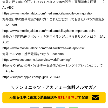
海外に行く前にOFFにしておくべきスマホの設定！高額請求を回避！｜J
AL ABC
https://www.mobile.jalabc.com/media/mobile/mobile-configuration
海外旅行中の携帯電話の使い方！これだけは知っておきたい3つの注意点
｜JAL ABC
https://www.mobile.jalabc.com/media/mobile/phone-important-point
海外の「無料WiFiスポット」を利用すると起こりうるリスクとは？｜JAL
ABC
https://www.mobile.jalabc.com/media/wifi/free-wifi-spot-risk
海外でスマホ・携帯電話をつかう｜docomo
https://www.docomo.ne.jp/service/world/roaming/
iPhone や iPad のモバイルデータ通信のローミングオプションについて
｜Apple
https://support.apple.com/ja-jp/HT201643
＼テンミニッツ・アカデミー無料メルマガ／
人生＆仕事に役立つ講義解説を
無料メルマガ
で配信