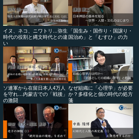
イヌ、ネコ、ニワトリ…弥生
「国生み・国作り・国譲り・
時代の役割と縄文時代との違
国治め」と「むすひ」の力
い
ソ連軍から在留日本人4万人
なぜ組織に「心理学」が必要
を守れ…内蒙古での「戦後」
か？多様化と個の時代の処方
の激闘
箋