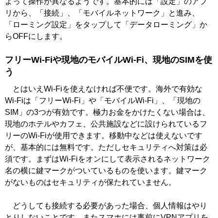
よって操作が異なるようです。基本的には「設定」のアプ
リから、「接続」、「モバイルネットワーク」と進み、
「ローミング設定」をタップして「データローミング」か
らOFFにします。
フリーWi-Fiや現地のモバイルWi-Fi、現地のSIMを使
う
とはいえWi-Fiを使えなければ不便です。海外で有効な
Wi-Fiは「フリーWi-Fi」や「モバイルWi-Fi」、「現地の
SIM」の3つが有効です。極力お金をかけたくない場合は、
現地のホテルやカフェ、公共施設などに設けられているフ
リーのWi-Fiが使用できます。移動中などは使えないです
が、基本的には無料です。ただしセキュリティへ対策は必
須です。まずはWi-Fiをオンにして表示されるネットワーク
名の横に鍵マークがついているものを使います。鍵マーク
がないものはセキュリティが保たれていません。
どうしても接続する必要があった場合、個人情報はやり
とりしないことです。またスマホには事前にVPNアプリを