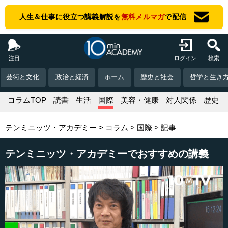
人生＆仕事に役立つ講義解説を
無料メルマガ
で配信
注目
ログイン
検索
芸術と文化
政治と経済
ホーム
歴史と社会
哲学と生き
コラムTOP
読書
生活
国際
美容・健康
対人関係
歴史
テンミニッツ・アカデミー
コラム
国際
記事
テンミニッツ・アカデミーでおすすめの講義