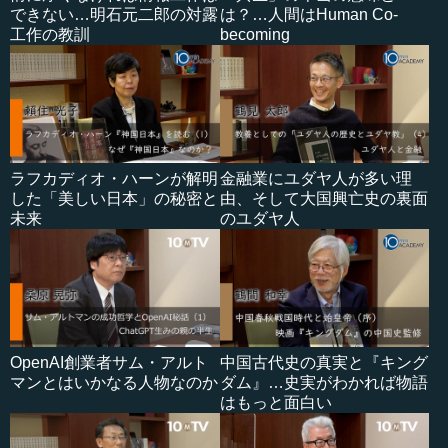
できない…明石元二郎の対露
は？…人間はHuman Co-
工作の教訓
becoming
ラフカディオ・ハーンが解明
金融業にユダヤ人が多い理
した「美しい日本」の秘密と
由、そして大国興亡史の裏面
未来
のユダヤ人
OpenAI創業者サム・アルト
中国古代史の真実と『キング
マンとはいかなる人物なのか
ダム』…史実がわかれば物語
はもっと面白い