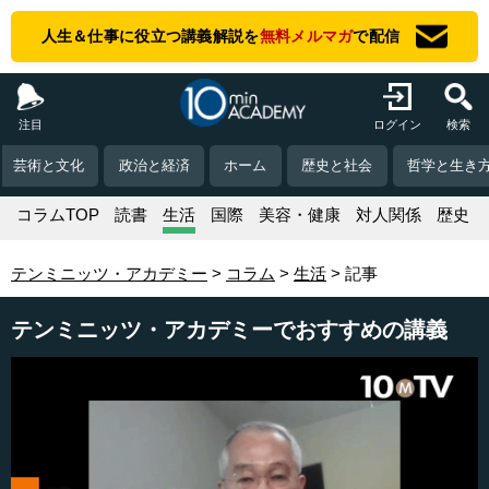
人生＆仕事に役立つ講義解説を
無料メルマガ
で配信
注目
ログイン
検索
芸術と文化
政治と経済
ホーム
歴史と社会
哲学と生き
コラムTOP
読書
生活
国際
美容・健康
対人関係
歴史
テンミニッツ・アカデミー
コラム
生活
記事
テンミニッツ・アカデミーでおすすめの講義