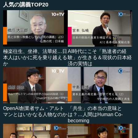
人気の講義TOP20
極楽往生、坐禅、法華経…日
AI時代にこそ「熟達者の経
本人はいかに死を乗り越える
験」が生きる＆現状の日本経
か
済の実情は
OpenAI創業者サム・アルト
「共生」の本当の意味と
マンとはいかなる人物なのか
は？…人間はHuman Co-
becoming