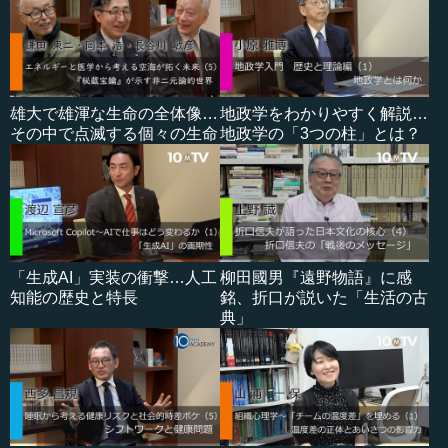
雄大で雄渾な生命の全体像…
地政学をわかりやすく解説…
その中で点滅する個々の生命
地政学の「3つの柱」とは？
「生成AI」実装の衝撃…人工
柳田國男『遠野物語』に感
知能の歴史と特長
銘、折口が説いた「生活の古
典」