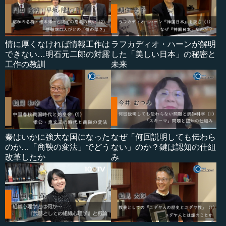
情に厚くなければ情報工作は
ラフカディオ・ハーンが解明
できない…明石元二郎の対露
した「美しい日本」の秘密と
工作の教訓
未来
秦はいかに強大な国になった
なぜ「何回説明しても伝わら
のか…「商鞅の変法」でどう
ない」のか？鍵は認知の仕組
改革したか
み