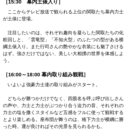
［15:30 幕内土俵入り］
ここからテレビ放送で観られる上位の関取たち幕内力士
が土俵に登場。
注目したいのは、それぞれ趣向を凝らした関取たちの化
粧回しと、「雲竜型」「不知火型」のふたつの型がある横
綱土俵入り。また行司さんの艶やかな衣装にも魅了さける
はず。強さだけではない、美しい大相撲の世界を体感しよ
う。
［16:00～18:00 幕内取り組み観戦］
いよいよ強豪力士達の取り組みがスタート。
どちらが勝つかだけでなく、四股名を呼ぶ呼び出しさん
の声や、力士と力士がぶつかり合う迫力の音、それぞれの
力士の塩を撒くスタイルなど五感をフルに使って観戦する
とより楽しめる。座布団が舞うのは、格下力士が横綱に勝
った時。運が良ければその光景を見られるかも。