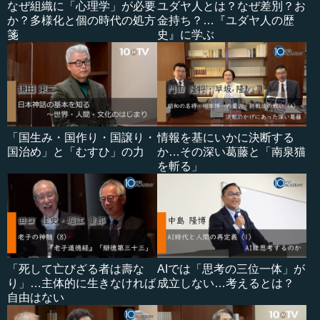
なぜ組織に「心理学」が必要
ユダヤ人とは？なぜ差別？お
か？多様化と個の時代の処方
金持ち？…『ユダヤ人の歴
箋
史』に学ぶ
「国生み・国作り・国譲り・
情報を基にいかに決断する
国治め」と「むすひ」の力
か…その深い葛藤と「南泉猫
を斬る」
「死して亡びざる者は壽な
AIでは「思考の三位一体」が
り」…主体的に生きなければ
成立しない…考えるとは？
自由はない