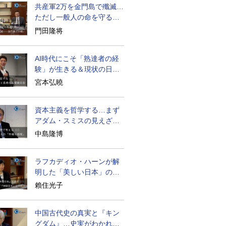
共産軍2万を金門島で殲滅…
ただし一般人の命を守る軍
人の本義を重視
門田隆将
AI時代にこそ「熟達者の経
験」が生きる＆現状の日本
経済の実情は
宮本弘曉
資本主義を哲学する…まず
アダム・スミスの見えざる
手と道徳感情論
中島隆博
ラフカディオ・ハーンが解
明した「美しい日本」の秘
密と未来
賴住光子
中国古代史の真実と『キン
グダム』…史実がわかれば