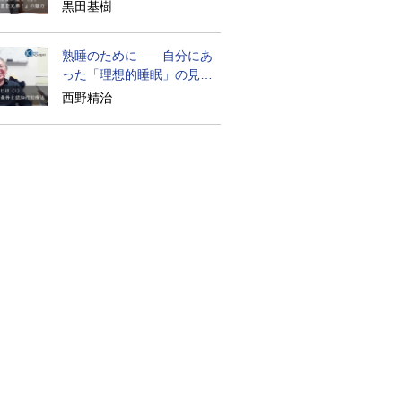
られざる実像
黒田基樹
熟睡のために――自分にあ
った「理想的睡眠」の見つ
け方
西野精治