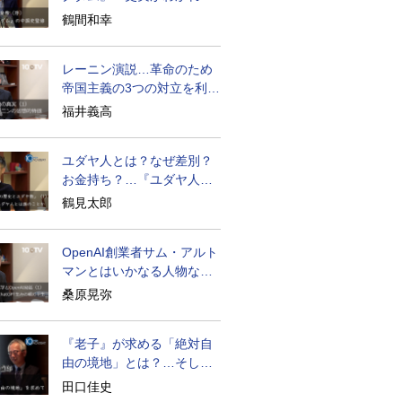
物語はもっと面白い
鶴間和幸
レーニン演説…革命のため
帝国主義の3つの対立を利用
せよ
福井義高
ユダヤ人とは？なぜ差別？
お金持ち？…『ユダヤ人の
歴史』に学ぶ
鶴見太郎
OpenAI創業者サム・アルト
マンとはいかなる人物なの
か
桑原晃弥
『老子』が求める「絶対自
由の境地」とは？…そして
創造長寿へ
田口佳史