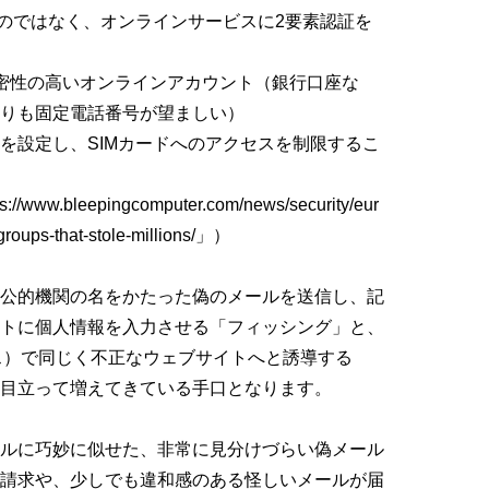
るのではなく、オンラインサービスに2要素認証を
密性の高いオンラインアカウント（銀行口座な
りも固定電話番号が望ましい）
ードを設定し、SIMカードへのアクセスを制限するこ
www.bleepingcomputer.com/news/security/eur
groups-that-stole-millions/」）
公的機関の名をかたった偽のメールを送信し、記
トに個人情報を入力させる「フィッシング」と、
ス）で同じく不正なウェブサイトへと誘導する
目立って増えてきている手口となります。
ルに巧妙に似せた、非常に見分けづらい偽メール
請求や、少しでも違和感のある怪しいメールが届