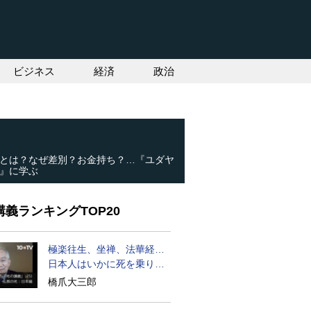
ビジネス
経済
政治
とは？なぜ差別？お金持ち？…『ユダヤ
』に学ぶ
義ランキングTOP20
極楽往生、坐禅、法華経…
日本人はいかに死を乗り越
えるか
橋爪大三郎