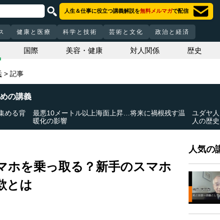
人生＆仕事に役立つ講義解説を
無料メルマガ
で配信
ス
健康と医療
科学と技術
芸術と文化
政治と経済
国際
美容・健康
対人関係
歴史
活
記事
めの講義
集める背
最悪10メートル以上海面上昇…将来に禍根残す温
ユダヤ人
暖化の影響
人の歴史
人気の講
マホを乗っ取る？新手のスマホ
欺とは