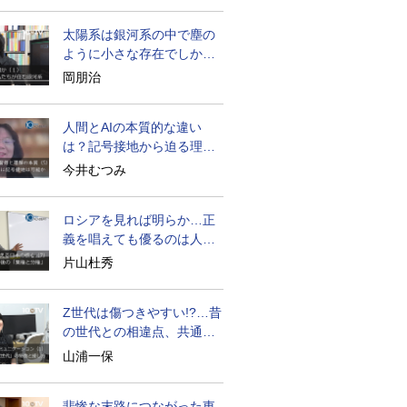
太陽系は銀河系の中で塵の
ように小さな存在でしかな
い
岡朋治
人間とAIの本質的な違い
は？記号接地から迫る理解
の本質
今井むつみ
ロシアを見れば明らか…正
義を唱えても優るのは人間
の性
片山杜秀
Z世代は傷つきやすい!?…昔
の世代との相違点、共通点
とは
山浦一保
悲惨な末路につながった東