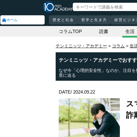
ホーム
歴史と社会
哲学と生き方
経営ビジネ
コラムTOP
読書
生活
テンミニッツ・アカデミー
コラム
生
テンミニッツ・アカデミーでおすす
なぜ今「心理的安全性」なのか、注目を
景に迫る
DATE/ 2024.09.22
ス
詐