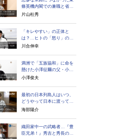
條英機内閣での兼職と省庁
再編
片山杜秀
「キレやすい」の正体と
は？…ヒトの「怒り」の本
質に迫る
川合伸幸
満洲で「五族協和」に命を
懸けた小澤征爾の父・小澤
開作
小澤俊夫
最初の日本列島人はいつ、
どうやって日本に渡ってき
たのか
海部陽介
織田家中一の武略者…『豊
臣兄弟！』秀吉と秀長の知