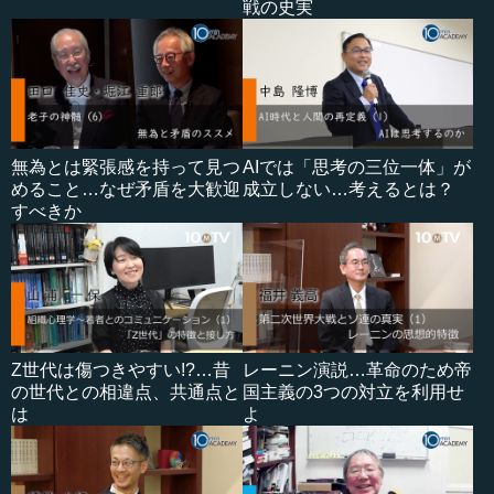
戦の史実
無為とは緊張感を持って見つ
AIでは「思考の三位一体」が
めること…なぜ矛盾を大歓迎
成立しない…考えるとは？
すべきか
Z世代は傷つきやすい!?…昔
レーニン演説…革命のため帝
の世代との相違点、共通点と
国主義の3つの対立を利用せ
は
よ