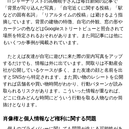
ITジャーナリストの高橋暁子さんは毎日新聞の記事で
「背景が写り込んだ写真」「自宅近くに関する投稿」「駅
などの固有名詞」「リアルタイムの投稿」は避けるよう指
摘しています。背景の建物の特徴、自宅の外観、窓の形や
カーテンの色などはGoogleストリートビューと照合されて
場所を特定されるおそれがあります。また同記事には他に
もいくつか事例が掲載されています。
たとえば友達が自宅に遊びに来た際の室内写真をアップ
するだけでも、情報は外に出ています。間取りは不動産会
社が公開しているケースが多く、また友達の顔と名前を出
すとSNSから特定されます。また買い物のレシートを公開
すれば店舗名や買い物時間がわかり、行動パターンが読み
取られるリスクがあります。こういった情報が重なれば、
どこに住みどんな時間にどういう行動を取る人物なのか筒
抜けとなります。
肖像権と個人情報など権利に関する問題
個人のプライバシーに関しても問題が生じる可能性があ