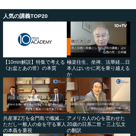
人気の講義TOP20
【10min解説】特集で考える
極楽往生、坐禅、法華経…日
《お盆とあの世》の本質
本人はいかに死を乗り越える
か
共産軍2万を金門島で殲滅…
アメリカ人の心を震わせた
ただし一般人の命を守る軍人
20歳の日系二世・三上弘文
の本義を重視
の翻訳