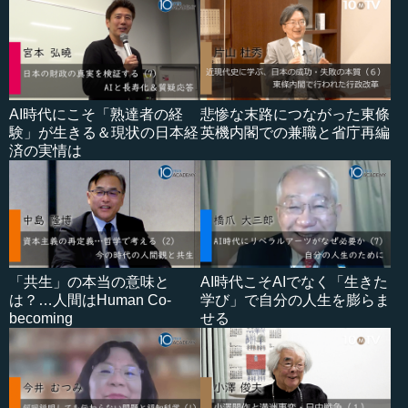
AI時代にこそ「熟達者の経
悲惨な末路につながった東條
験」が生きる＆現状の日本経
英機内閣での兼職と省庁再編
済の実情は
「共生」の本当の意味と
AI時代こそAIでなく「生きた
は？…人間はHuman Co-
学び」で自分の人生を膨らま
becoming
せる