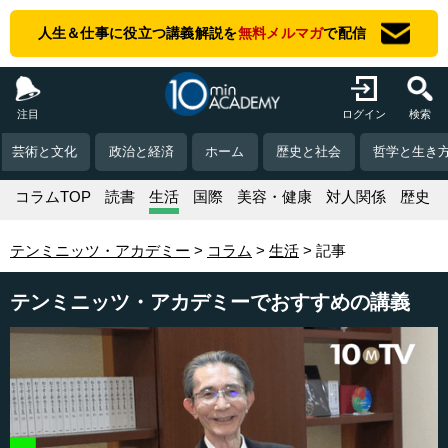
人生＆仕事に役立つ講義解説を
無料メルマガ
で配信
注目
ログイン
検索
芸術と文化
政治と経済
ホーム
歴史と社会
哲学と生き
コラムTOP
読書
生活
国際
美容・健康
対人関係
歴史
テンミニッツ・アカデミー
コラム
生活
記事
テンミニッツ・アカデミーでおすすめの講義