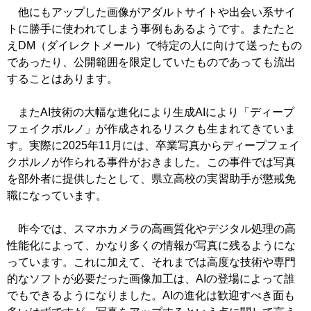
他にもアップした画像がアダルトサイトや出会い系サイ
トに勝手に使われてしまう事例もあるようです。またたと
えDM（ダイレクトメール）で特定の人に向けて送ったもの
であったり、公開範囲を限定していたものであっても流出
することはあります。
またAI技術の大幅な進化により生成AIにより「ディープ
フェイクポルノ」が作成されるリスクも生まれてきていま
す。実際に2025年11月には、卒業写真からディープフェイ
クポルノが作られる事件がおきました。この事件では写真
を部外者に提供したとして、県立高校の実習助手が懲戒免
職になっています。
昨今では、スマホカメラの高画質化やデジタル処理の高
性能化によって、かなり多くの情報が写真に残るようにな
っています。これに加えて、それまでは高度な技術や専門
的なソフトが必要だった画像加工は、AIの登場によって誰
でもできるようになりました。AIの進化は歓迎すべき面も