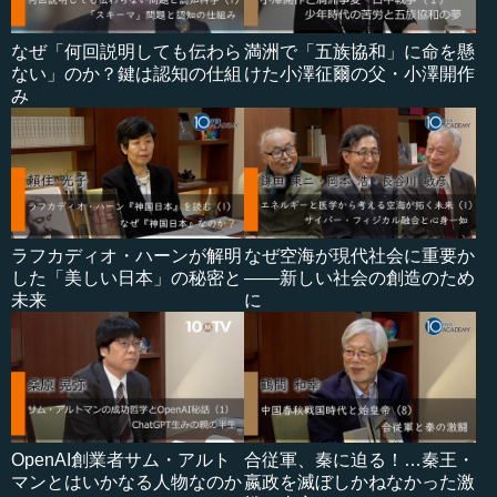
なぜ「何回説明しても伝わら
満洲で「五族協和」に命を懸
ない」のか？鍵は認知の仕組
けた小澤征爾の父・小澤開作
み
ラフカディオ・ハーンが解明
なぜ空海が現代社会に重要か
した「美しい日本」の秘密と
――新しい社会の創造のため
未来
に
OpenAI創業者サム・アルト
合従軍、秦に迫る！…秦王・
マンとはいかなる人物なのか
嬴政を滅ぼしかねなかった激