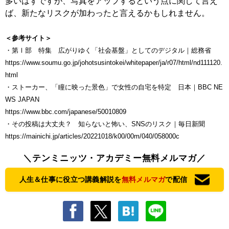
多いはずですが、写真をアップするという点に関して言え
ば、新たなリスクが加わったと言えるかもしれません。
＜参考サイト＞
・第Ⅰ部 特集 広がりゆく「社会基盤」としてのデジタル｜総務省
https://www.soumu.go.jp/johotsusintokei/whitepaper/ja/r07/html/nd111120.
html
・ストーカー、「瞳に映った景色」で女性の自宅を特定 日本｜BBC NE
WS JAPAN
https://www.bbc.com/japanese/50010809
・その投稿は大丈夫？ 知らないと怖い、SNSのリスク｜毎日新聞
https://mainichi.jp/articles/20221018/k00/00m/040/058000c
＼テンミニッツ・アカデミー無料メルマガ／
人生＆仕事に役立つ講義解説を
無料メルマガ
で配信