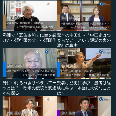
満洲で「五族協和」に命を懸
驚きの中国史～「中国史はつ
けた小澤征爾の父・小澤開作
まらない」という通説の裏の
波乱の真実
身につけるべきリベラルアー
賢者は歴史に学び、愚者は経
ツとは？…欧米の伝統と変遷
験に学ぶ…本当に大切なこと
から探る
は？