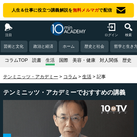
人生＆仕事に役立つ講義解説を
無料メルマガ
で配信
注目
ログイン
検索
芸術と文化
政治と経済
ホーム
歴史と社会
哲学と生き
コラムTOP
読書
生活
国際
美容・健康
対人関係
歴史
テンミニッツ・アカデミー
コラム
生活
記事
テンミニッツ・アカデミーでおすすめの講義