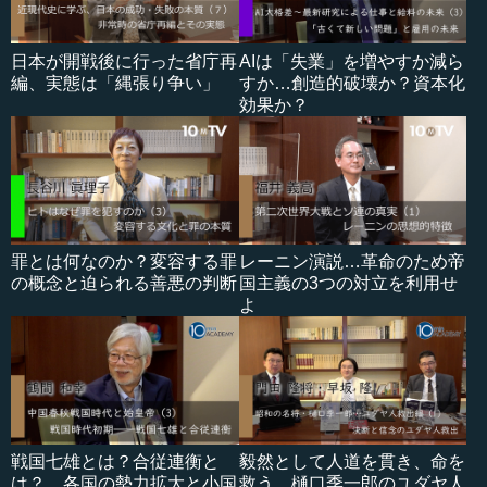
日本が開戦後に行った省庁再
AIは「失業」を増やすか減ら
編、実態は「縄張り争い」
すか…創造的破壊か？資本化
効果か？
罪とは何なのか？変容する罪
レーニン演説…革命のため帝
の概念と迫られる善悪の判断
国主義の3つの対立を利用せ
よ
戦国七雄とは？合従連衡と
毅然として人道を貫き、命を
は？…各国の勢力拡大と小国
救う…樋口季一郎のユダヤ人