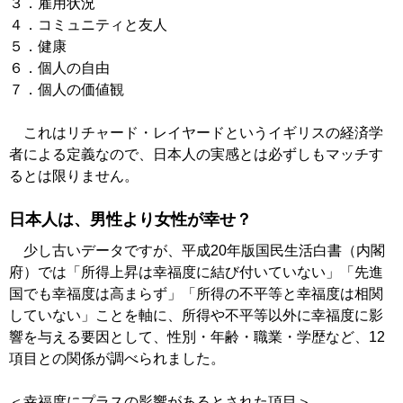
３．雇用状況
４．コミュニティと友人
５．健康
６．個人の自由
７．個人の価値観
これはリチャード・レイヤードというイギリスの経済学
者による定義なので、日本人の実感とは必ずしもマッチす
るとは限りません。
日本人は、男性より女性が幸せ？
少し古いデータですが、平成20年版国民生活白書（内閣
府）では「所得上昇は幸福度に結び付いていない」「先進
国でも幸福度は高まらず」「所得の不平等と幸福度は相関
していない」ことを軸に、所得や不平等以外に幸福度に影
響を与える要因として、性別・年齢・職業・学歴など、12
項目との関係が調べられました。
＜幸福度にプラスの影響があるとされた項目＞