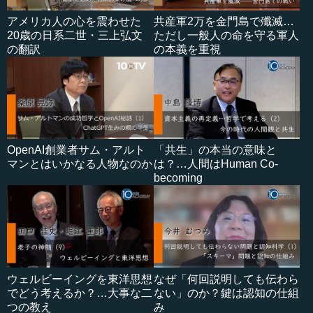
アメリカ人の心を震わせた
共産軍2万を金門島で殲滅…
20歳の日系二世・三上弘文
ただし一般人の命を守る軍人
の翻訳
の本義を重視
OpenAI創業者サム・アルト
「共生」の本当の意味と
マンとはいかなる人物なのか
は？…人間はHuman Co-
becoming
ウェルビーイングを東洋思想
なぜ「何回説明しても伝わら
でどう考えるか？…大事な二
ない」のか？鍵は認知の仕組
つの教え
み