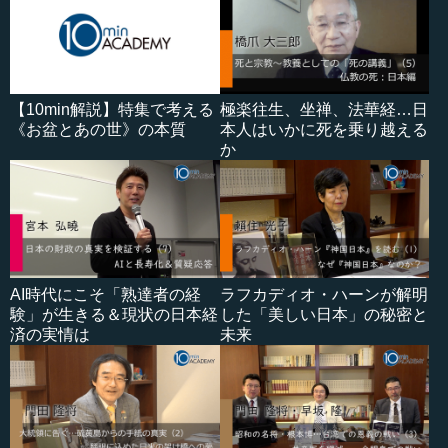
【10min解説】特集で考える
極楽往生、坐禅、法華経…日
《お盆とあの世》の本質
本人はいかに死を乗り越える
か
AI時代にこそ「熟達者の経
ラフカディオ・ハーンが解明
験」が生きる＆現状の日本経
した「美しい日本」の秘密と
済の実情は
未来