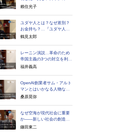
密と未来
賴住光子
ユダヤ人とは？なぜ差別？
お金持ち？…『ユダヤ人の
歴史』に学ぶ
鶴見太郎
レーニン演説…革命のため
帝国主義の3つの対立を利用
せよ
福井義高
OpenAI創業者サム・アルト
マンとはいかなる人物なの
か
桑原晃弥
なぜ空海が現代社会に重要
か――新しい社会の創造の
ために
鎌田東二