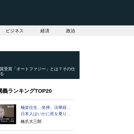
ビジネス
経済
政治
賞受賞「オートファジー」とは？その仕
る
義ランキングTOP20
極楽往生、坐禅、法華経…
日本人はいかに死を乗り越
えるか
橋爪大三郎