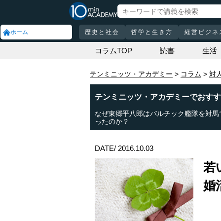
ホーム
歴史と社会
哲学と生き方
経営ビジネ
コラムTOP
読書
生活
テンミニッツ・アカデミー
コラム
対
テンミニッツ・アカデミーでおすす
なぜ東郷平八郎はバルチック艦隊を対馬
ったのか？
DATE/ 2016.10.03
若
婚