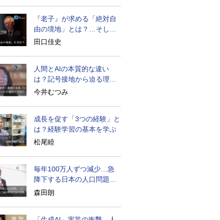
『老子』が求める「絶対自
由の境地」とは？…そして
創造長寿へ
田口佳史
人間とAIの本質的な違い
は？記号接地から迫る理解
の本質
今井むつみ
成長を促す「3つの経験」と
は？経験学習の基本を学ぶ
松尾睦
毎年100万人ずつ減少…急
降下する日本の人口問題を
考える
森田朗
「生成AI」実装の衝撃…人