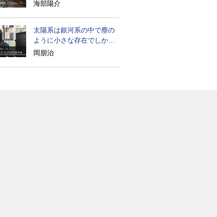
たのか
海部陽介
太陽系は銀河系の中で塵の
ように小さな存在でしかな
い
岡朋治