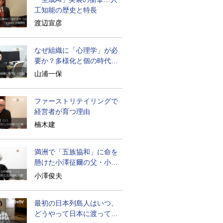
工知能の歴史と特長
渡辺宣彦
なぜ組織に「心理学」が必
要か？多様化と個の時代の
処方箋
山浦一保
ファーストリテイリングで
経営者が育つ理由
楠木建
満洲で「五族協和」に命を
懸けた小澤征爾の父・小澤
開作
小澤俊夫
最初の日本列島人はいつ、
どうやって日本に渡ってき