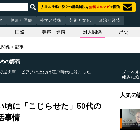
人生＆仕事に役立つ講義解説を
無料メルマガ
で配信
ス
健康と医療
科学と技術
芸術と文化
政治と経済
国際
美容・健康
対人関係
歴史
人関係
記事
めの講義
で迎え撃
ピアノの歴史は江戸時代に始まった
ノーベル
組みに迫
人気の講
い頃に「こじらせた」50代の
活事情