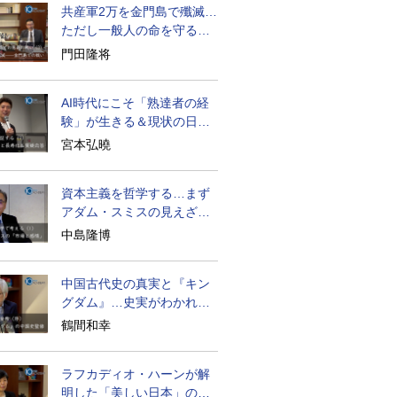
共産軍2万を金門島で殲滅…
ただし一般人の命を守る軍
人の本義を重視
門田隆将
AI時代にこそ「熟達者の経
験」が生きる＆現状の日本
経済の実情は
宮本弘曉
資本主義を哲学する…まず
アダム・スミスの見えざる
手と道徳感情論
中島隆博
中国古代史の真実と『キン
グダム』…史実がわかれば
物語はもっと面白い
鶴間和幸
ラフカディオ・ハーンが解
明した「美しい日本」の秘