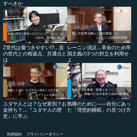
すべきか
Z世代は傷つきやすい!?…昔
レーニン演説…革命のため帝
の世代との相違点、共通点と
国主義の3つの対立を利用せ
は
よ
ユダヤ人とは？なぜ差別？お
熟睡のために――自分にあっ
金持ち？…『ユダヤ人の歴
た「理想的睡眠」の見つけ方
史』に学ぶ
利用規約
プライバシーポリシー