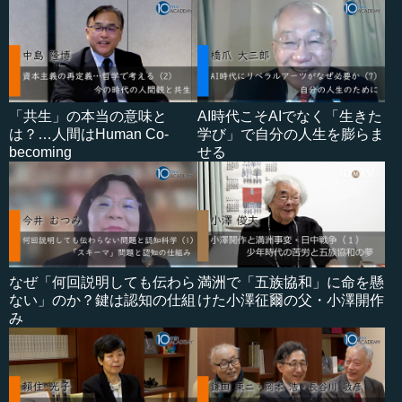
「共生」の本当の意味と
AI時代こそAIでなく「生きた
は？…人間はHuman Co-
学び」で自分の人生を膨らま
becoming
せる
なぜ「何回説明しても伝わら
満洲で「五族協和」に命を懸
ない」のか？鍵は認知の仕組
けた小澤征爾の父・小澤開作
み