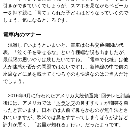
引きができていくでしょうが、スマホを見ながらベビーカ
ーを押す親に「育て」られた子どもはどうなっていくので
しょう。気になるところです。
電車内のマナー
混雑していようといまいと、電車は公共交通機関の代
表。「泣く子を乗せるな」という極端な説も出ましたが、
最低限の思いやりは残したいですね。「電車で化粧」は他
人が迷惑か否かの問題ではないですし、新幹線の中で前の
座席などに足を載せてくつろぐのも快適なのはご当人だけ
でしょう。
2016年9月に行われたアメリカ大統領選第1回テレビ討論
後には、アメリカでは「
トランプ
の鼻すすり」が嘲笑を買
ったと言います。日本では人前で鼻をかむのが無作法とさ
れていますが、欧米では鼻をすすってしまうほうがよほど
評判が悪く、「お里が知れる」行い、だったようです。