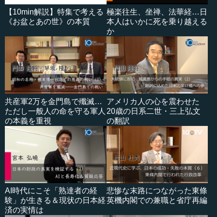
【10min解説】特集で考える
極楽往生、坐禅、法華経…日
《お盆とあの世》の本質
本人はいかに死を乗り越える
か
共産軍2万を金門島で殲滅…
アメリカ人の心を震わせた
ただし一般人の命を守る軍人
20歳の日系二世・三上弘文
の本義を重視
の翻訳
AI時代にこそ「熟達者の経
悲惨な末路につながった東條
験」が生きる＆現状の日本経
英機内閣での兼職と省庁再編
済の実情は