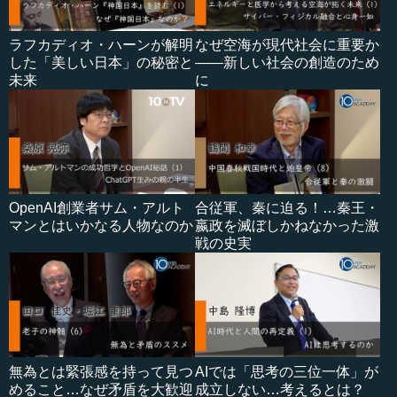
ラフカディオ・ハーンが解明
なぜ空海が現代社会に重要か
した「美しい日本」の秘密と
――新しい社会の創造のため
未来
に
OpenAI創業者サム・アルト
合従軍、秦に迫る！…秦王・
マンとはいかなる人物なのか
嬴政を滅ぼしかねなかった激
戦の史実
無為とは緊張感を持って見つ
AIでは「思考の三位一体」が
めること…なぜ矛盾を大歓迎
成立しない…考えるとは？