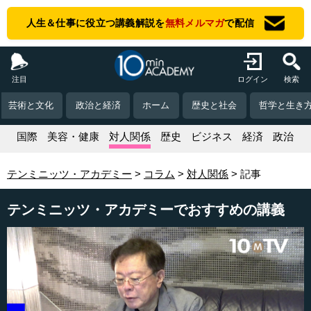
人生＆仕事に役立つ講義解説を
無料メルマガ
で配信
注目
ログイン
検索
芸術と文化
政治と経済
ホーム
歴史と社会
哲学と生き
活
国際
美容・健康
対人関係
歴史
ビジネス
経済
政治
テンミニッツ・アカデミー
コラム
対人関係
記事
テンミニッツ・アカデミーでおすすめの講義