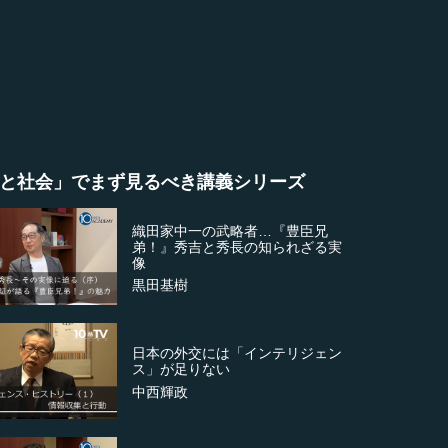
と社会」でまず見るべき講義シリーズ
織田家中一の武略者…『豊臣兄
弟！』秀吉と秀長の知られざる実
像
黒田基樹
日本の外交には「インテリジェン
ス」が足りない
中西輝政