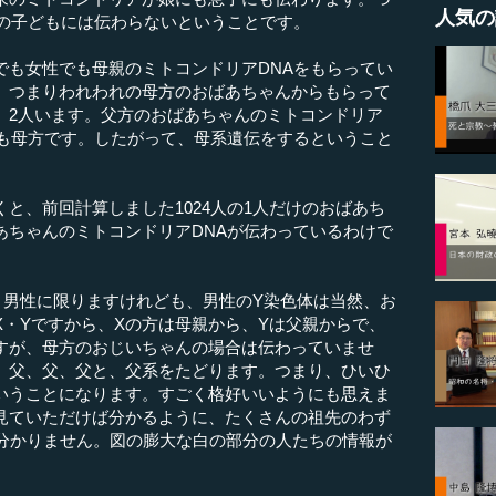
人気の
私の子どもには伝わらないということです。
も女性でも母親のミトコンドリアDNAをもらってい
、つまりわれわれの母方のおばあちゃんからもらって
、2人います。父方のおばあちゃんのミトコンドリア
でも母方です。したがって、母系遺伝をするということ
と、前回計算しました1024人の1人だけのおばあち
あちゃんのミトコンドリアDNAが伝わっているわけで
男性に限りますけれども、男性のY染色体は当然、お
X・Yですから、Xの方は母親から、Yは父親からで、
すが、母方のおじいちゃんの場合は伝わっていませ
、父、父、父と、父系をたどります。つまり、ひいひ
いうことになります。すごく格好いいようにも思えま
見ていただけば分かるように、たくさんの祖先のわず
か分かりません。図の膨大な白の部分の人たちの情報が