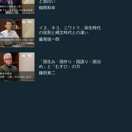
と面白い
鶴間和幸
イヌ、ネコ、ニワトリ…弥生時代
の役割と縄文時代との違い
藤尾慎一郎
「国生み・国作り・国譲り・国治
め」と「むすひ」の力
鎌田東二