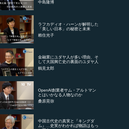
中島隆博
ラフカディオ・ハーンが解明した
「美しい日本」の秘密と未来
賴住光子
金融業にユダヤ人が多い理由、そ
して大国興亡史の裏面のユダヤ人
鶴見太郎
OpenAI創業者サム・アルトマン
とはいかなる人物なのか
桑原晃弥
中国古代史の真実と『キングダ
ム』…史実がわかれば物語はもっ