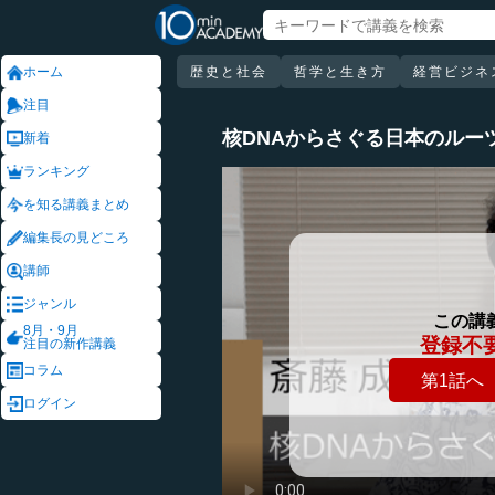
ホーム
歴史と社会
哲学と生き方
経営ビジネ
注目
核DNAからさぐる日本のルー
新着
ランキング
を知る講義まとめ
編集長の見どころ
講師
ジャンル
この講
8月・9月
登録不
注目の新作講義
コラム
第1話へ
ログイン