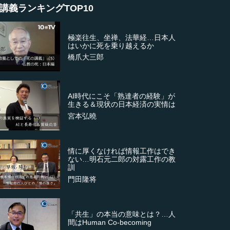
講義ランキングTOP10
極楽往生、坐禅、法華経…日本人
はいかに死を乗り越えるか
橋爪大三郎
AI時代にこそ「熟達者の経験」が
生きる＆現状の日本経済の実情は
宮本弘曉
情に厚くなければ情報工作はでき
ない…明石元二郎の対露工作の教
訓
門田隆将
「共生」の本当の意味とは？…人
間はHuman Co-becoming