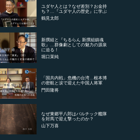
ユダヤ人とは？なぜ差別？お金持
ち？…『ユダヤ人の歴史』に学ぶ
鶴見太郎
新撰組と『ちるらん 新撰組鎮魂
歌』…群像劇としての魅力の源泉
に迫る！
堀口茉純
「国共内戦」危機の台湾…根本博
の密航と涙で迎えた中国人将軍
門田隆将
なぜ東郷平八郎はバルチック艦隊
を対馬で迎え撃ったのか？
山下万喜