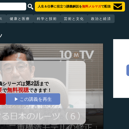
人生＆仕事に役立つ講義解説を
無料メルマガ
で配信
ス
健康と医療
科学と技術
芸術と文化
政治と経済
ツ
第2話
義シリーズは
まで
要
無料視聴
で
できます！
▶ この講義を再生