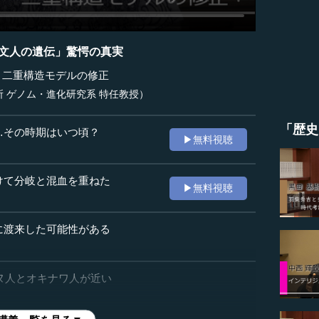
縄文人の遺伝」驚愕の真実
）二重構造モデルの修正
 ゲノム・進化研究系 特任教授）
「歴史
…その時期はいつ頃？
▶無料視聴
けて分岐と混血を重ねた
▶無料視聴
に渡来した可能性がある
イヌ人とオキナワ人が近い