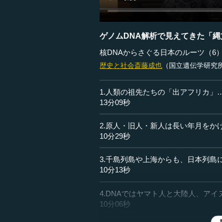
ゲノムDNA解析で見えてきた「
核DNAからさぐる日本のルーツ（6
歴史と社会
斎藤成也
（国立遺伝学研究所
1.人類の祖先たちの「出アフリカ」
13分09秒
2.原人・旧人・新人は長い年月をか
10分29秒
3.千島列島や上海からも、日本列島
10分13秒
4.DNAではヤマト人と大陸人、ア
10分06秒