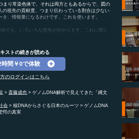
つまり常染色体で、それは両方ともあるからで、図の
人の祖先の貢献度、つまり伝わっている割合は少ない
ータ、情報量になるわけです。これを使います。
NAでも、いろいろな祖先が分かります。これに関し
テキストの続きが読める
2時間￥0で体験
の方のログインはこちら
覧
斎藤成也
ゲノムDNA解析で見えてきた「縄文
社会
核DNAからさぐる日本のルーツ
ゲノムDNA
驚愕の真実