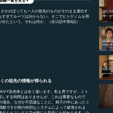
講義一覧を見る▼
、さかのぼっても一人の祖先のものがそのまま遺伝す
なすぎてルーツは分からない。そこでヒトゲノムを用
出たという。それは何か。（全11話中第6話）
多くの祖先の情報が得られる
AやY染色体とは全く違います。私も男ですが、ミト
話しする時間はありませんが、これは重要なもので
Aの場合、なぜか不思議なことに、精子の中にあったミ
と残酷ですが卵の特別なシステムによって破壊されま
来のミトコンドリアが娘にも息子にも伝わります。つ