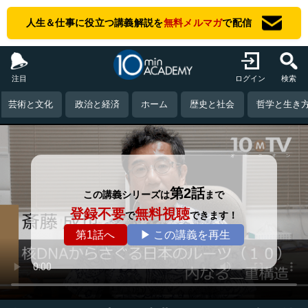
人生＆仕事に役立つ講義解説を
無料メルマガ
で配信
注目
ログイン
検索
芸術と文化
政治と経済
ホーム
歴史と社会
哲学と生き
第2話
この講義シリーズは
まで
登録不要
無料視聴
で
できます！
第1話へ
▶ この講義を再生