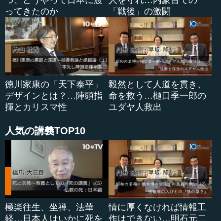
つ、どうやって日本に渡
人を守れ…内蒙古での
ってきたのか
「戦後」の激闘
徳川家康の「天下泰平」
毅然として人道を貫き、
デザインとは？…陣頭指
命を救う…樋口季一郎の
揮とカリスマ性
ユダヤ人救出
人気の講義TOP10
極楽往生、坐禅、法華
情に厚くなければ情報工
経…日本人はいかに死を
作はできない…明石元二