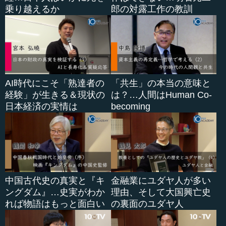
乗り越えるか
郎の対露工作の教訓
AI時代にこそ「熟達者の
「共生」の本当の意味と
経験」が生きる＆現状の
は？…人間はHuman Co-
日本経済の実情は
becoming
中国古代史の真実と『キ
金融業にユダヤ人が多い
ングダム』…史実がわか
理由、そして大国興亡史
れば物語はもっと面白い
の裏面のユダヤ人