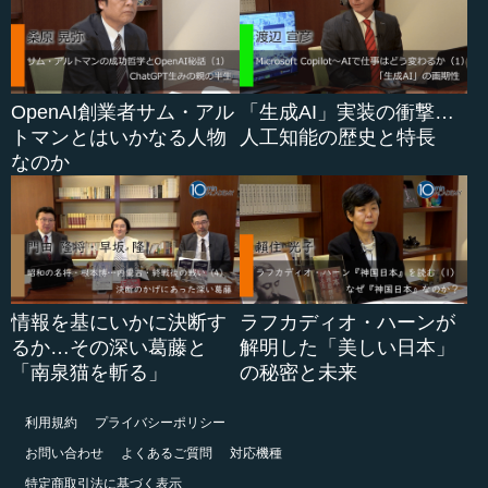
OpenAI創業者サム・アル
「生成AI」実装の衝撃…
トマンとはいかなる人物
人工知能の歴史と特長
なのか
情報を基にいかに決断す
ラフカディオ・ハーンが
るか…その深い葛藤と
解明した「美しい日本」
「南泉猫を斬る」
の秘密と未来
利用規約
プライバシーポリシー
お問い合わせ
よくあるご質問
対応機種
特定商取引法に基づく表示