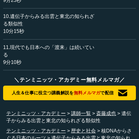
9分23秒
す。ただ、残念なことに北海道、東北、関東、信越、中
部、近畿、九州、沖縄とあるのですが、灰色で示しました
10.遺伝子からみる出雲と東北の知られざ
中国・四国地方はなぜか何もデータがありません。そうい
る類似性
う意味でもわれわれは、出雲人が中国地方、山陰地方なの
10分15秒
で調べたわけです。
11.現代でも日本への「渡来」は続いてい
そうはいっても、上の図のように化学研究所が日本人
7000人を調べたSNPの結果から、赤で示しましたわれわれ
る
がいうヤマトクラスタ（理化学研究所では本土クラスタと
9分10秒
いっています）と、彼らがいう琉球、沖縄の人たちは明瞭
に分かれます。これは当然、先ほど私たちが示したものと
＼テンミニッツ・アカデミー無料メルマガ／
同じです。
人生＆仕事に役立つ講義解説を
無料メルマガ
で配信
それぞれの地域でいいますと、沖縄人は当然ながら図の
琉球クラスタにたくさんいるわけです。赤で示したのが、
沖縄で調べられた人々という意味です。九州の人たちと...
テンミニッツ・アカデミー
講師一覧
斎藤成也
遺伝
子からみる出雲と東北の知られざる類似性
テンミニッツ・アカデミー
歴史と社会
核DNAからさ
ぐる日本のルーツ
遺伝子からみる出雲と東北の知られ