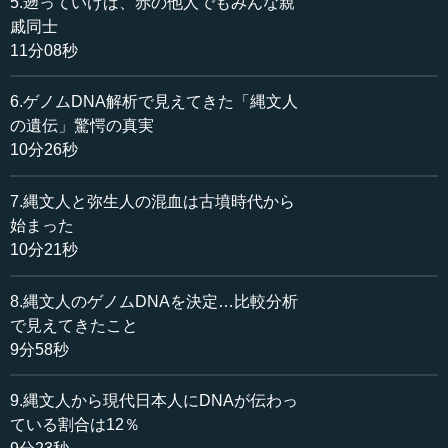
5.遡っていけば、赤の他人でもみんな親
人々も韓国の研究者からデータをいただきました。また、
戚同士
今回新たに、島根県の出雲大社のある出雲市の人々、鹿児
11分08秒
島県のデータもいただきました。鹿児島県も大きいので、
その中の南薩摩です。具体的には枕崎市から提供を受けて
6.ゲノムDNA解析で見えてきた「縄文人
調べています。
の遺伝」驚愕の真実
10分26秒
そうすると、不思議な結果が出てきたわけです。地理的
には島根県が含まれる山陰地方は、朝鮮半島に近いので、
7.縄文人と弥生人の混血は古墳時代から
こうしたDNAの結果が出るまで、私は地理的に見て、出雲
始まった
の人は関東の人よりも韓国の人に少し近いのではないかと
10分21秒
思っていました。ところがそうではなかったわけです。こ
れは驚きでした。
8.縄文人のゲノムDNAを決定…比較分析
で見えてきたこと
●日本各地域の遺伝的傾向に関する理化学研究所の調
9分58秒
査結果
9.縄文人から現代日本人にDNAが伝わっ
その前の2008年に、図のように、日本のいろいろな地域
ている割合は12％
の研究を、世界的にも先駆けて理化学研究所が行っていま