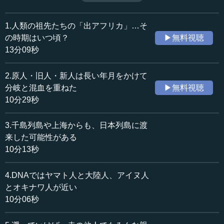
するのだろう。（全11話中第10話）
収録日：2018年9月26日
追加日：2019年4月14日
1.人類の祖先たちの「出アフリカ」…そ
カテゴリー：
の時期はいつ頃？
▶無料視聴
歴史・民族
考古学
13分09秒
科学技術
生命科学・ゲノム
2.原人・旧人・新人は長い年月をかけて
≪全文≫
分岐と混血を重ねた
▶無料視聴
●ヤマト人の中に内なる二重構造がある
10分29秒
最後に、再び現代人の比較に戻ります。そこで、ヤマト
3.千島列島や上海からも、日本列島に渡
人という二重構造モデルには、1つのある等質なホモジニア
来した可能性がある
スなものであった中に内なる二重構造があるのではない
10分13秒
か、と提唱したことについてお話しします。
4.DNAではヤマト人と大陸人、アイヌ人
さて上の図ですが、日本列島は、北海道のアイヌ人、南
とオキナワ人が近い
西諸島のオキナワ人、それからヤマト人の代表として、こ
10分06秒
れまで東京周辺の関東地方人としました。つまり、東京の
人といっても、いろいろな所から通っていますから、一応
関東地方のヤマト人としました。それに加えて、韓国の