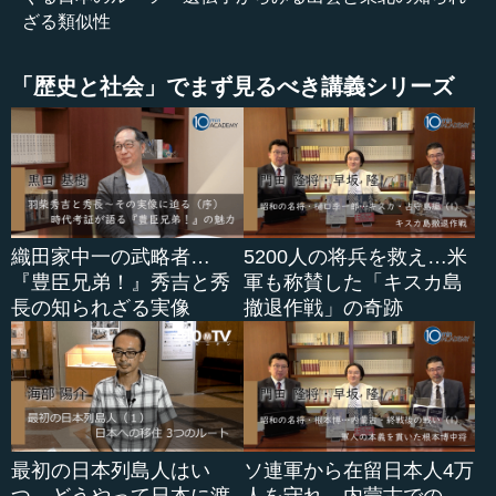
ざる類似性
「歴史と社会」でまず見るべき講義シリーズ
織田家中一の武略者…
5200人の将兵を救え…米
『豊臣兄弟！』秀吉と秀
軍も称賛した「キスカ島
長の知られざる実像
撤退作戦」の奇跡
最初の日本列島人はい
ソ連軍から在留日本人4万