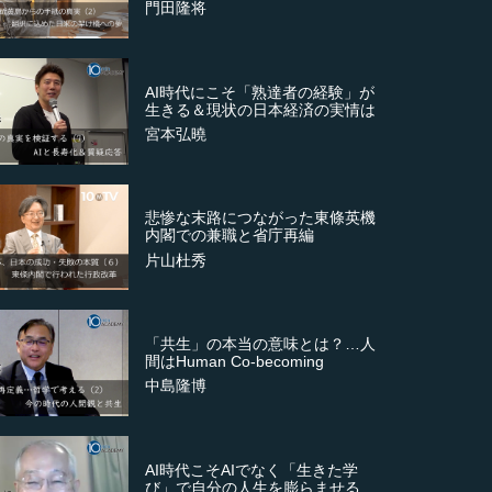
門田隆将
AI時代にこそ「熟達者の経験」が
生きる＆現状の日本経済の実情は
宮本弘曉
悲惨な末路につながった東條英機
内閣での兼職と省庁再編
片山杜秀
「共生」の本当の意味とは？…人
間はHuman Co-becoming
中島隆博
AI時代こそAIでなく「生きた学
び」で自分の人生を膨らませる