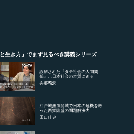
と生き方」でまず見るべき講義シリーズ
誤解された『タテ社会の人間関
係』…日本社会の本質に迫る
與那覇潤
江戸城無血開城で日本の危機を救
った西郷隆盛の問題解決力
田口佳史