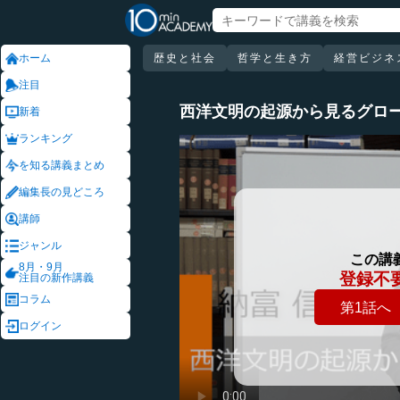
ホーム
歴史と社会
哲学と生き方
経営ビジネ
注目
西洋文明の起源から見るグロ
新着
ランキング
を知る講義まとめ
編集長の見どころ
講師
ジャンル
この講
8月・9月
登録不
注目の新作講義
コラム
第1話へ
ログイン