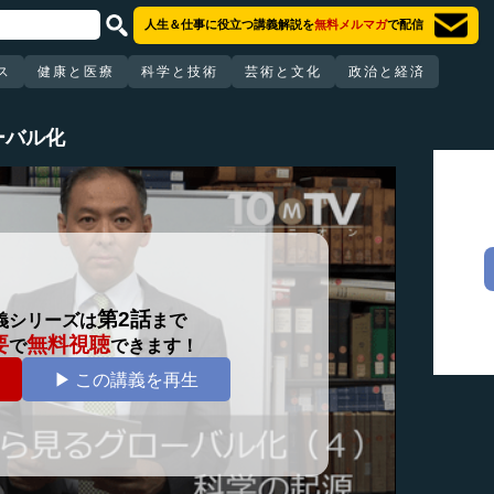
人生＆仕事に役立つ講義解説を
無料メルマガ
で配信
ス
健康と医療
科学と技術
芸術と文化
政治と経済
ーバル化
第2話
義シリーズは
まで
要
無料視聴
で
できます！
▶ この講義を再生