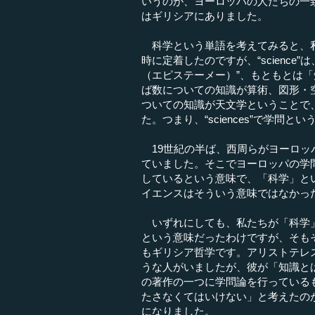
いうのが、ヨーロッパの人たちの一
はギリシアにありました。
科学という単語を考えてみると、私
時に定着したのですが、“science”は、ラ
（エピステーメー）”、もともとは
ば数についての知識が算術、図形・
ついての知識が天文学ということで
た。つまり、“sciences”で学問と
19世紀の半ば、西周らがヨーロッ
ていました。そこでヨーロッパの学
しているという意味で、「科学」と
イエンスはそういう意味ではなかっ
いずれにしても、私たちが「科学」
という意味だったわけですが、そも
もギリシア哲学です。アリストテレ
うな人がいましたが、彼が「知識と
の著作の一つに学問論を行っている
たさなくてはいけない」と考えたの
になりました。