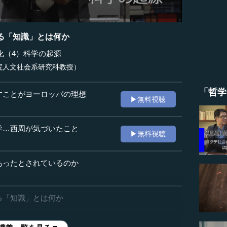
る「知識」とは何か
化（4）科学の起源
院人文社会系研究科教授）
「哲学
すことがヨーロッパの理想
▶無料視聴
学…西周が気づいたこと
▶無料視聴
あったとされているのか
る「知識」とは何か