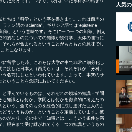
致した見方です。つまり、現代にいたる科学の始まり
人気の
たちは「科学」という字を書きます。これは西周の
テン語の“scientia”、ギリシア語では“episteme
「知識」という意味です。そこに一つ一つの知識、例え
空間的なものについての知識が幾何学、天体の運行に
、それらが含まれるということがもともとの意味でし
いうことになります。
パに留学した時、これらは大学の中で非常に細分化し
問に接した日本人（西周ら）は、それぞれが「分科」
いう名前にしたといわれています。よって、本来のサ
たということを念頭においてください。
と呼んでいるものは、それぞれの領域の知識・学問
そも知識とは何か、学問とは何かを徹底的に考えたの
スという、全てのものを総合的に成し遂げた巨人のよ
はどういうものか」ということを定義しています。彼
ものがあり、その中で「知識とは、こういう条件を満
が、現在まで受け継がれてくる一つの知識というもの