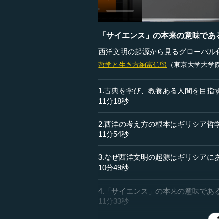
「サイエンス」の本来の意味であ
西洋文明の起源から見るグローバル
哲学と生き方
納富信留
（東京大学大学
1.古典を学び、教養ある人間を目指
11分18秒
2.西洋の考え方の根本はギリシア哲
11分54秒
3.なぜ西洋文明の起源はギリシアに
10分49秒
4.「サイエンス」の本来の意味であ
11分33秒