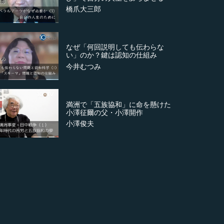
橋爪大三郎
なぜ「何回説明しても伝わらな
い」のか？鍵は認知の仕組み
今井むつみ
満洲で「五族協和」に命を懸けた
小澤征爾の父・小澤開作
小澤俊夫