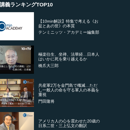
講義ランキングTOP10
【10min解説】特集で考える《お
盆とあの世》の本質
テンミニッツ・アカデミー編集部
極楽往生、坐禅、法華経…日本人
はいかに死を乗り越えるか
橋爪大三郎
共産軍2万を金門島で殲滅…ただ
し一般人の命を守る軍人の本義を
重視
門田隆将
アメリカ人の心を震わせた20歳の
日系二世・三上弘文の翻訳