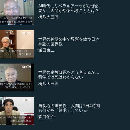
AI時代にリベラルアーツがなぜ必
要か…人間がやるべきこととは？
橋爪大三郎
世界の神話の中で異彩を放つ日本
神話の世界観
鎌田東二
世界の宗教は死をどう考えるか…
科学では死はわからない
橋爪大三郎
自制心の重要性…人間は1日4時間
も何かを「欲求」している
森口佑介