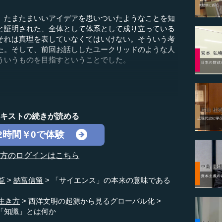
たまたまいいアイデアを思いついたようなことを知
と証明された、全体として体系として成り立っている
それは真理を表していなくてはいけない。そういう考
た。そして、前回お話ししたユークリッドのような人
ういうものを目指すということでした。
テキストの続きが読める
2時間￥0で体験
の方のログインはこちら
覧
納富信留
「サイエンス」の本来の意味である
生き方
西洋文明の起源から見るグローバル化
「知識」とは何か