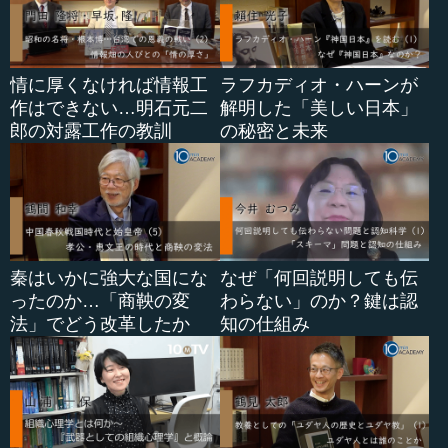
情に厚くなければ情報工
ラフカディオ・ハーンが
作はできない…明石元二
解明した「美しい日本」
郎の対露工作の教訓
の秘密と未来
秦はいかに強大な国にな
なぜ「何回説明しても伝
ったのか…「商鞅の変
わらない」のか？鍵は認
法」でどう改革したか
知の仕組み