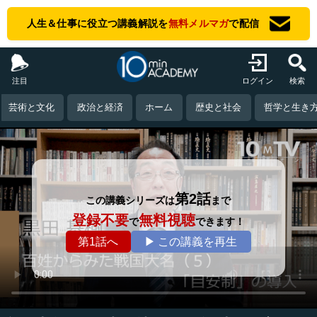
人生＆仕事に役立つ講義解説を
無料メルマガ
で配信
注目
ログイン
検索
芸術と文化
政治と経済
ホーム
歴史と社会
哲学と生き
第2話
この講義シリーズは
まで
登録不要
無料視聴
で
できます！
第1話へ
▶ この講義を再生