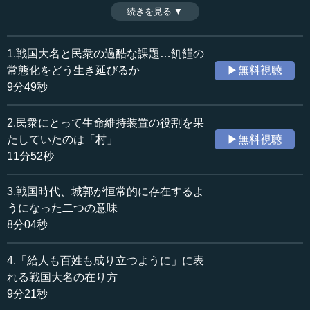
求めるようになったことである。これによって、家来によ
続きを見る ▼
時間：7分09秒
る不正徴収が防がれ、統一的な領国支配が確立していくの
収録日：2019年3月20日
だが、その中で生まれたのが「目安制」と呼ばれる制度で
追加日：2019年10月13日
ある。（全8話中第5話）
1.戦国大名と民衆の過酷な課題…飢饉の
カテゴリー：
常態化をどう生き延びるか
▶無料視聴
歴史・民族
日本史（古代～中世）
9分49秒
≪全文≫
2.民衆にとって生命維持装置の役割を果
●新しい領国支配の仕組み
たしていたのは「村」
▶無料視聴
11分52秒
戦国時代における基本的な戦国大名の構造は、領域国
家、納税主体である村の安定的な存立、村の成り立ちの維
3.戦国時代、城郭が恒常的に存在するよ
持を基礎としています。戦国大名は、度重なる対外戦争に
うになった二つの意味
よる危機や飢饉災害による村の存立の危機に対して、村を
8分04秒
安定的に存続させるために、さまざまな対策を取っていき
ました。これが、その後の社会への変化を生み出していき
4.「給人も百姓も成り立つように」に表
ました。このことを、民衆統治についての資料が最も豊富
な北条家の事例を基に、ご紹介します。
れる戦国大名の在り方
9分21秒
まず、新しい領国支配の仕組みが構築されていきます。