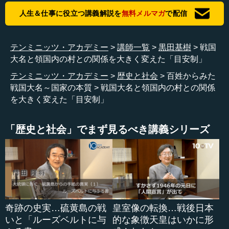
不正が存在しており、その不正を見過ごしておくと、村か
人生＆仕事に役立つ講義解説を
無料メルマガ
で配信
らの大名に納められる租税に差し障りが生じることが判明
しました。それゆえ、こうした不正を排除する動きが生じ
たわけです。そこで、大名の方から実際に納税通知書を村
テンミニッツ・アカデミー
講師一覧
黒田基樹
戦国
に対して直接送付する仕組みがつくり出されました。徴収
大名と領国内の村との関係を大きく変えた「目安制」
するのは家来なのですが、家来はその納税通知書に基づい
て徴収することになったのです。
テンミニッツ・アカデミー
歴史と社会
百姓からみた
戦国大名～国家の本質
戦国大名と領国内の村との関係
を大きく変えた「目安制」
●「目安制」の採用で戦国大名と村との関係を大きく
変えた
「歴史と社会」でまず見るべき講義シリーズ
そして、その上でこの納税通知書を実行性のあるものに
する必要があります。この通知書があったとしても、それ
までのように家来が不正を働いて徴収し続けていたのでは
意味がないからです。そこで、この通知書と異なる課税を
かけてきた家来がいたならば、直接村か...
奇跡の史実…硫黄島の戦
皇室像の転換…戦後日本
いと「ルーズベルトに与
的な象徴天皇はいかに形