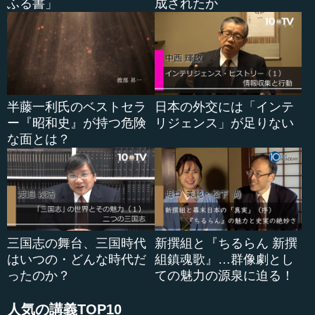
ふる書」
成されたか
半藤一利氏のベストセラ
日本の外交には「インテ
ー『昭和史』が持つ危険
リジェンス」が足りない
な面とは？
三国志の舞台、三国時代
新撰組と『ちるらん 新撰
はいつの・どんな時代だ
組鎮魂歌』…群像劇とし
ったのか？
ての魅力の源泉に迫る！
人気の講義TOP10