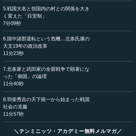
北条家の例でいえば、戦国時代が始まって50年余りがたっ
5.戦国大名と領国内の村との関係を大き
た永正15年（1518年）に、北条家の初代である伊勢宗瑞、
く変えた「目安制」
いわゆる「北条早雲」と呼ばれる戦国大名が、大きな改革
7分09秒
を行いました。
6.国中諸郡退転という危機…北条氏康の
この時期における北条家の領国は伊豆と相模でしたが、
天文19年の政治改革
ちょうどその地域は大飢饉に見舞われました。北条家はそ
11分23秒
れへの復興策として、新政策を実施しました。まず、村宛
てに文書を出す仕組みをつくり出しました。それまでは、
7.北条家と武田家の全面戦争で顕著にな
戦国大名は領国における王様なので、対面性のない者に対
して直接書類を出すことはあり得ませんでした。身分制社
った「御国」の論理
会であったために、自分の署名をした書類を出すとして
11分40秒
も、せいぜい自分たちの家来、あるいは寺社に対してのみ
でした。納税する村に直接書類を出すことは、身分の違い
8.羽柴秀吉の天下統一から始まった戦国
が大きすぎるために有り得なかったのです。そのため、村
社会の克服
に対する命令は、基本的にその村を直接支配する家来たち
11分57秒
が出していました。
＼テンミニッツ・アカデミー無料メルマガ／
ところが、実際には徴税に際して家来によるさまざまな