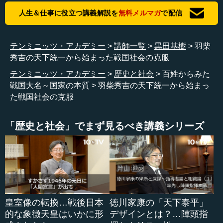
江戸時代の近世大名は戦争をしません。そのため、近世
人生＆仕事に役立つ講義解説を
無料メルマガ
で配信
大名も普請役を各村から徴発していました。本拠の城郭普
請は行われていましたが、それ以外の部分は基本的には治
水事業に充てられるようになっていきます。要するに、本
テンミニッツ・アカデミー
講師一覧
黒田基樹
羽柴
来は戦争費用のために徴発されていた租税が、基本的には
秀吉の天下統一から始まった戦国社会の克服
村の存立のための公共事業に適用されていき、それが江戸
テンミニッツ・アカデミー
歴史と社会
百姓からみた
時代には一般化していったのです。これも、戦国時代から
戦国大名～国家の本質
羽柴秀吉の天下統一から始まっ
始まりました。先ほど述べた通り、戦国大名が村の成り立
た戦国社会の克服
ちのために対応していく中で、つくり出されたものです。
村の存立のための必要な部分が、領国の村々の共同負担
「歴史と社会」でまず見るべき講義シリーズ
によって実現されていくことで、領国そのものが村にとっ
ての一つの政治共同体としての機能を果たすようになりま
した。要するに、村が帰属すべき政治共同体として、大名
領国を認識したのです。そのことを裏付ける現象が、公共
事業の共同負担であるといえます。
皇室像の転換…戦後日本
徳川家康の「天下泰平」
的な象徴天皇はいかに形
デザインとは？…陣頭指
●戦国社会の克服への課題は村同士の戦争の抑止