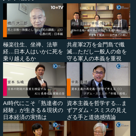
極楽往生、坐禅、法華
共産軍2万を金門島で殲
経…日本人はいかに死を
滅…ただし一般人の命を
乗り越えるか
守る軍人の本義を重視
AI時代にこそ「熟達者の
資本主義を哲学する…ま
経験」が生きる＆現状の
ずアダム・スミスの見え
日本経済の実情は
ざる手と道徳感情論