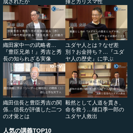
成されたか
揮とカリスマ性
最後に、こうし...
織田家中一の武略者…
ユダヤ人とは？なぜ差
『豊臣兄弟！』秀吉と秀
別？お金持ち？…『ユダ
長の知られざる実像
ヤ人の歴史』に学ぶ
織田信長と豊臣秀吉の関
毅然として人道を貫き、
係…信長が評価した二つ
命を救う…樋口季一郎の
の才覚とは
ユダヤ人救出
人気の講義TOP10