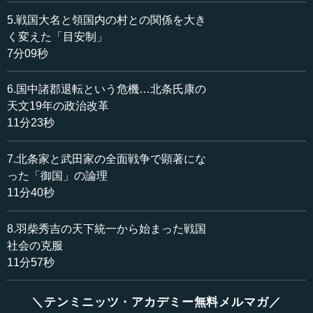
い、工事を行っていました。しかし、この時期になると、
5.戦国大名と領国内の村との関係を大き
そうした公共事業に、戦争負担が転用されていったので
く変えた「目安制」
す。
7分09秒
大河川の治水事業は、その流域の村々にとって受益があ
6.国中諸郡退転という危機…北条氏康の
るものです。しかし、その負担は流域を問わず、領国の村
天文19年の政治改革
全ての共同負担になりました。要するに、その流域に関係
11分23秒
ない村の労働力が投入されるようになったのです。これが
意味するのは、領国が村にとって1つの政治共同体の機能を
7.北条家と武田家の全面戦争で顕著にな
果たすようになったということです。治水事業は村々の存
立にとって重要な工事であり、それまでは受益者である
った「御国」の論理
村々の負担によって行われていました。しかし、それに対
11分40秒
し、戦争費用である税金が投入されることが、この戦国時
代から一般的になっていきました。
8.羽柴秀吉の天下統一から始まった戦国
社会の克服
11分57秒
●村が帰属する政治共同体として大名領国が確立して
いった
＼テンミニッツ・アカデミー無料メルマガ／