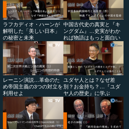
ラフカディオ・ハーンが
中国古代史の真実と『キ
解明した「美しい日本」
ングダム』…史実がわか
の秘密と未来
れば物語はもっと面白い
レーニン演説…革命のた
ユダヤ人とは？なぜ差
め帝国主義の3つの対立を
別？お金持ち？…『ユダ
利用せよ
ヤ人の歴史』に学ぶ