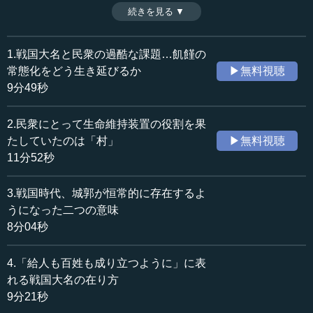
その後、17世紀に入り、江戸幕府や諸国の大名が構造改革
続きを見る ▼
時間：11分57秒
を進めていく。そうして、戦争が起こらない環境がつくり
収録日：2019年3月20日
出され、飢饉の際には大名による公的な融資が確立してい
追加日：2019年11月6日
った。（全8話中第8話）
1.戦国大名と民衆の過酷な課題…飢饉の
カテゴリー：
常態化をどう生き延びるか
▶無料視聴
歴史・民族
日本史（古代～中世）
9分49秒
≪全文≫
2.民衆にとって生命維持装置の役割を果
●共同負担による公共事業の萌芽
たしていたのは「村」
▶無料視聴
11分52秒
戦国大名と村との関係の変化についてもう一つ取り上げ
たいのが、共同負担による公共事業の萌芽です。1573年以
3.戦国時代、城郭が恒常的に存在するよ
降の天正年間には、それまで戦争負担のために各村に賦課
うになった二つの意味
をしていた大普請役が、広域的な治水事業に転用されてい
8分04秒
きました。大普請役は、軍事施設である城郭の維持修築の
ために充てられる労働力負担だったのですが、それが公共
4.「給人も百姓も成り立つように」に表
事業に転用されていったのです。
れる戦国大名の在り方
それまで、公共事業は受益者負担でした。基本的には利
9分21秒
用し、それによって便宜を受ける人がお金を払って人を雇