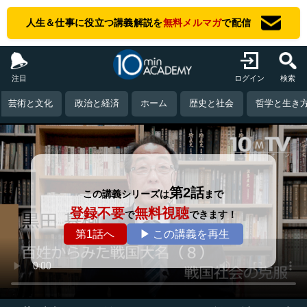
人生＆仕事に役立つ講義解説を
無料メルマガ
で配信
注目
ログイン
検索
芸術と文化
政治と経済
ホーム
歴史と社会
哲学と生き
第2話
この講義シリーズは
まで
登録不要
無料視聴
で
できます！
第1話へ
▶ この講義を再生