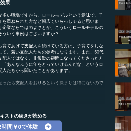
乗効果
が多い職場ですから、ロールモデルという意味で、子
年を重ねられた方など幅広くいらっしゃると思いま
う企業ならではのよさとか、こういうロールモデルの
そういう事例はございますか？
ら育てあげて支配人を続けている方は、子育てをしな
して、若い支配人たちの参考になります。また、60代
支配人ではなく、非常勤の顧問になってくださった方
、「あんなふうに年をとっていけるんだな」というロ
配人たちから聞いたことがあります。
なったら支配人をおりるという決まりは特にないので
テキストの続きが読める
2時間￥0で体験