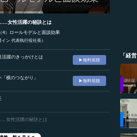
……女性活躍の秘訣とは
（4）ロールモデルと面談効果
横イン 代表執行役社長）
「経営
女性活躍のきっかけとは
▶無料視聴
い「横のつながり」
▶無料視聴
任
……女性活躍の秘訣とは