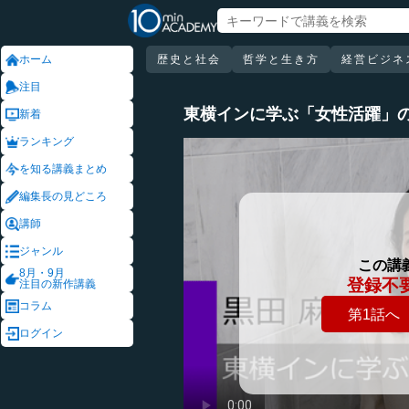
ホーム
歴史と社会
哲学と生き方
経営ビジネ
注目
東横インに学ぶ「女性活躍」
新着
ランキング
を知る講義まとめ
編集長の見どころ
講師
ジャンル
この講
8月・9月
登録不
注目の新作講義
コラム
第1話へ
ログイン