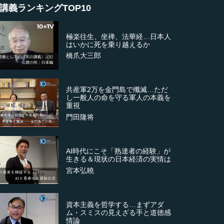
講義ランキングTOP10
極楽往生、坐禅、法華経…日本人
はいかに死を乗り越えるか
橋爪大三郎
共産軍2万を金門島で殲滅…ただ
し一般人の命を守る軍人の本義を
重視
門田隆将
AI時代にこそ「熟達者の経験」が
生きる＆現状の日本経済の実情は
宮本弘曉
資本主義を哲学する…まずアダ
ム・スミスの見えざる手と道徳感
情論