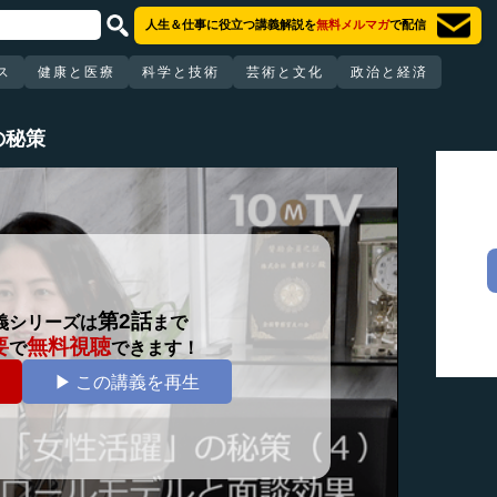
人生＆仕事に役立つ講義解説を
無料メルマガ
で配信
ス
健康と医療
科学と技術
芸術と文化
政治と経済
の秘策
第2話
義シリーズは
まで
要
無料視聴
で
できます！
▶ この講義を再生