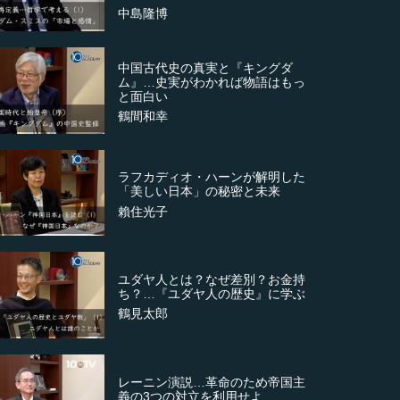
中島隆博
中国古代史の真実と『キングダ
ム』…史実がわかれば物語はもっ
と面白い
鶴間和幸
ラフカディオ・ハーンが解明した
「美しい日本」の秘密と未来
賴住光子
ユダヤ人とは？なぜ差別？お金持
ち？…『ユダヤ人の歴史』に学ぶ
鶴見太郎
レーニン演説…革命のため帝国主
義の3つの対立を利用せよ