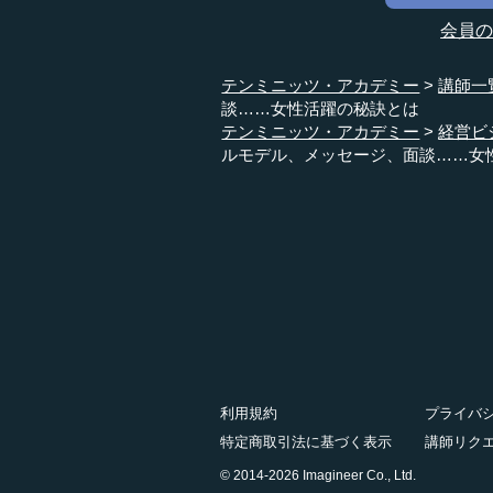
会員
テンミニッツ・アカデミー
講師一
談……女性活躍の秘訣とは
テンミニッツ・アカデミー
経営ビ
ルモデル、メッセージ、面談……女
利用規約
プライバ
特定商取引法に基づく表示
講師リク
© 2014-2026 Imagineer Co., Ltd.