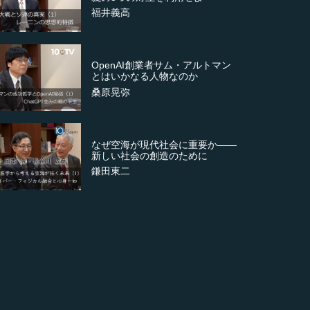
福井義高
OpenAI創業者サム・アルトマン
とはいかなる人物なのか
桑原晃弥
なぜ空海が現代社会に重要か――
新しい社会の創造のために
鎌田東二