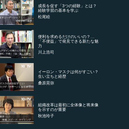
成長を促す「3つの経験」とは？
経験学習の基本を学ぶ
松尾睦
便利を求めるだけのいいの？…
「不便益」で発見できる新たな魅
力
川上浩司
イーロン・マスクは何がすごい？
生い立ちと経歴
桑原晃弥
組織改革は最初に全体像と将来像
を示すのが重要
秋池玲子