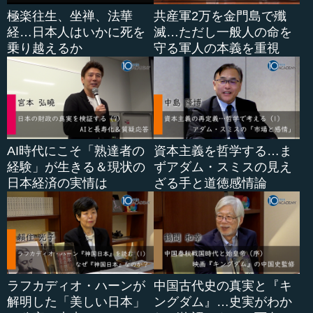
極楽往生、坐禅、法華
共産軍2万を金門島で殲
経…日本人はいかに死を
滅…ただし一般人の命を
乗り越えるか
守る軍人の本義を重視
AI時代にこそ「熟達者の
資本主義を哲学する…ま
経験」が生きる＆現状の
ずアダム・スミスの見え
日本経済の実情は
ざる手と道徳感情論
ラフカディオ・ハーンが
中国古代史の真実と『キ
解明した「美しい日本」
ングダム』…史実がわか