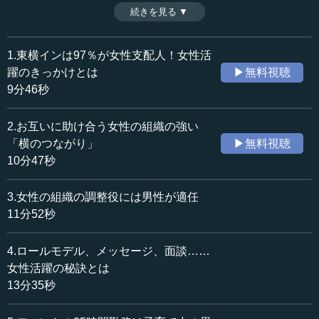
が、女性の多い職場での成功例である。女性の強み、弱み
続きを見る ▼
時間：10分47秒
を含めた特徴が分かれば、男性と女性をいかに配置し、組
収録日：2020年1月17日
織のバランスを取ればいいかが見えてくる。（全7話中第2
追加日：2020年4月2日
話）
1.東横インは97％が女性支配人！女性活
カテゴリー：
※インタビュアー：川上達史（テンミニッツTV編集長）
躍のきっかけとは
▶無料視聴
ビジネス・経営
ビジネス・経営一般
9分46秒
≪全文≫
2.お互いに助け合う女性の組織の強い
●女性が得意な伝達、不得意な伝達
「横のつながり」
▶無料視聴
10分47秒
―― 東横インでは女性が大変活躍されていますが、普通
の会社ですと、どちらかというと男性が多く、女性が半分
3.女性の組織の調整役には男性が適任
を超える職場は少ないかもしれません。ですので、どうす
11分52秒
れば女性が活躍できる社会、会社になるのか、よく分から
ないという方も残念ながらいらっしゃると思います。そん
4.ロールモデル、メッセージ、面談……
ななか、女性として、女性が活躍している会社に入られて
女性活躍の秘訣とは
思ったこと、感じられたことをお聞きしたいと思います。
13分35秒
まず、女性が活躍する職場の面白さ、特徴というのは、
どういうところにありますでしょうか？