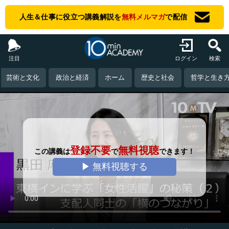
人生＆仕事に役立つ講義解説を
無料メルマガ
で配信
注目
ログイン
検索
芸術と文化
政治と経済
ホーム
歴史と社会
哲学と生き
登録不要
無料視聴
この講義は
で
できます！
▶ 無料視聴する