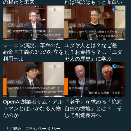
の秘密と未来
れば物語はもっと面白い
レーニン演説…革命のた
ユダヤ人とは？なぜ差
め帝国主義の3つの対立を
別？お金持ち？…『ユダ
利用せよ
ヤ人の歴史』に学ぶ
OpenAI創業者サム・アル
『老子』が求める「絶対
トマンとはいかなる人物
自由の境地」とは？…そ
なのか
して創造長寿へ
利用規約
プライバシーポリシー