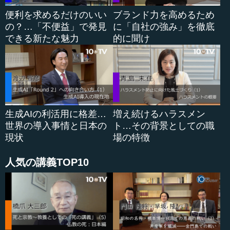
とその世界で生きてきたということですが、上の言うこと
を聞く縦の関係性というよりは、仲間意識があるため、横
便利を求めるだけのいい
ブランド力を高めるため
への連絡はうまくいくというように、人の付き合いを大事
の？…「不便益」で発見
に「自社の強み」を徹底
にするところが、女性にはあるのでしょうか。女性にとっ
できる新たな魅力
的に聞け
ての組織観についてはどう感じていますか？
...
生成AIの利活用に格差…
増え続けるハラスメン
世界の導入事情と日本の
ト…その背景としての職
現状
場の特徴
人気の講義TOP10