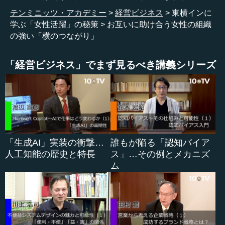
わっているかという部分に課題があります。お恥ずかしな
テンミニッツ・アカデミー
経営ビジネス
東横インに
がら、お客様の方から「もうこういうサービスに変わって
学ぶ「女性活躍」の秘策
お互いに助け合う女性の組織
いるよ」と教えていただくフロントもいたりするものです
の強い「横のつながり」
から。
―― 組織に対する考え方も忠誠心なども、女性と男性で
「経営ビジネス」でまず見るべき講義シリーズ
は違う部分があると思います。例えば最近はだいぶ変わっ
てきていると思いますが、共学校では、昔は男性が部長を
やって、女性が副部長とかマネジャーをやるというような
イメージがあります。
黒田 そうですね。
「生成AI」実装の衝撃…
誰もが陥る「認知バイア
人工知能の歴史と特長
ス」…その例とメカニズ
ム
●女性のおしゃべりには理由がある
―― 一方の女子校の場合、当然、部長から何から全部女
性でやるというかたちになります。トップをやる人もいれ
ば、世話役、補佐役をやる方も出てくる。黒田社長はずっ