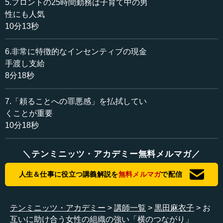
5.フロントの25時間勤務は子育て中の男
性にも人気
黒田 そうですね。私自身は、ずっと女子校育ちで、他の
10分13秒
会社に就職したこともないため、女性だけの職場にあまり
違和感がないのです。
6.非常に特徴的なインセンティブの現金
手渡し支給
―― 女子校には独特の文化がありますよね。
8分18秒
黒田 そうですね。ただ、社外の取締役から「女性ならで
7.「頼ることへの罪悪感」を払拭してい
はなのかもしれないけれど、横への情報の伝達が速いね」
くことが重要
と言われたことがあります。
10分18秒
―― なるほど。
＼テンミニッツ・アカデミー無料メルマガ／
黒田 横に情報が伝達しやすいということは、例えば支配
人たちがやってよかったことを横展開できるので、その点
人生＆仕事に役立つ講義解説を
無料メルマガ
で配信
はとてもよいと思っています。一方で、「上から下への情
報伝達が下手だね」と言われたこともあります。支配人同
士、うわさもひっくるめて、うわーっと情報が集まるので
テンミニッツ・アカデミー
講師一覧
黒田麻衣子
お
すが、本社が言ったことが支配人、末端のスタッフまで伝
互いに助け合う女性の組織の強い「横のつながり」