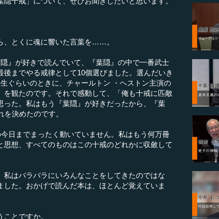
葉隠十戒」について、ぜひお聞きしたいと思います。
ら、とくに魂に響いた言葉を……。
葉隠』が好きで読んでいて、『葉隠』の中で一番武士
最後までやる戒律として10個選びました。選んだいき
年生ぐらいのときに、チャールトン ・ヘストン主演の
』を観たのです。それで感動して、「俺も十戒に匹敵
思った。私はもう『葉隠』が好きだったから、『葉
れを決めたのです。
の今日までまったく動いていません。私はもう何万冊
と思想、すべてのものはこの十戒のどれかに収斂して
私はバラバラにいろんなことをしてきたのではな
ました。おかげで読んだ本は、ほとんど覚えていま
うことですか。