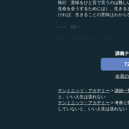
執行 意味をひと言で言うのは難し
生命を全うするためには）、生きる
ければ、生きることの意味はわから
―― はい。
執行 武士道もそうで、山本...
講義
7
会員
テンミニッツ・アカデミー
講師一
と、いい人生は送れない
テンミニッツ・アカデミー
考察と
していないと、いい人生は送れない