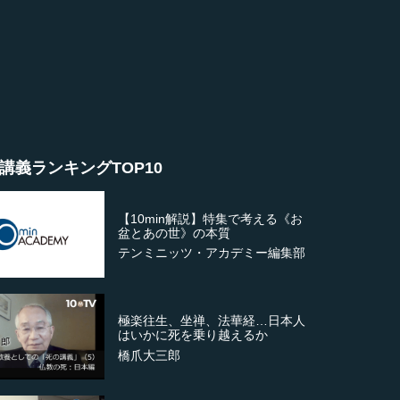
講義ランキングTOP10
【10min解説】特集で考える《お
盆とあの世》の本質
テンミニッツ・アカデミー編集部
極楽往生、坐禅、法華経…日本人
はいかに死を乗り越えるか
橋爪大三郎