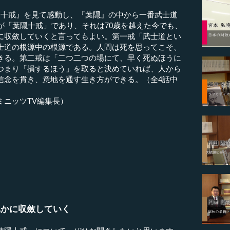
『十戒』を見て感動し、『葉隠』の中から一番武士道
が「葉隠十戒」であり、それは70歳を越えた今でも、
に収斂していくと言ってもよい。第一戒「武士道とい
士道の根源中の根源である。人間は死を思ってこそ、
きる。第二戒は「二つ二つの場にて、早く死ぬほうに
つまり「損するほう」を取ると決めていれば、人から
信念を貫き、意地を通す生き方ができる。（全4話中
ミニッツTV編集長）
れかに収斂していく