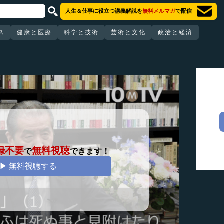
人生＆仕事に役立つ講義解説を
無料メルマガ
で配信
ス
健康と医療
科学と技術
芸術と文化
政治と経済
録不要
無料視聴
で
できます！
▶ 無料視聴する