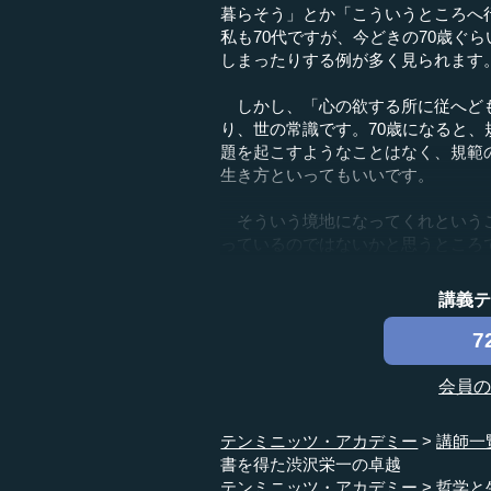
暮らそう」とか「こういうところへ
私も70代ですが、今どきの70歳ぐ
しまったりする例が多く見られます
しかし、「心の欲する所に従へども
り、世の常識です。70歳になると
題を起こすようなことはなく、規範
生き方といってもいいです。
そういう境地になってくれというこ
っているのではないかと思うところです
講義
7
会員
テンミニッツ・アカデミー
講師一
書を得た渋沢栄一の卓越
テンミニッツ・アカデミー
哲学と