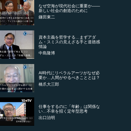
なぜ空海が現代社会に重要か――
新しい社会の創造のために
鎌田東二
資本主義を哲学する…まずアダ
ム・スミスの見えざる手と道徳感
情論
中島隆博
AI時代にリベラルアーツがなぜ必
要か…人間がやるべきこととは？
橋爪大三郎
仕事をするのに「年齢」は関係な
い…不幸を招く定年型思考
出口治明