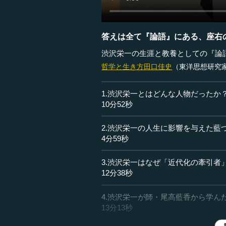
答えは全て『論語』にある、座右
渋沢栄一の生涯と教養としての『論
哲学と生き方
田口佳史
（東洋思想研究
1.渋沢栄一とはどんな人物だったか
10分52秒
2.渋沢栄一の人生に影響を与えた藍
4分59秒
3.渋沢栄一はなぜ「近代化の牽引者
12分38秒
4.渋沢栄一が師・尾高藍香から学ん
13分13秒