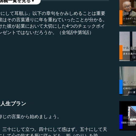
講義一覧を見る▼
十にして耳順ふ」以下の章句をかみしめることは重要
彼はその言葉通りに年を重ねていったことが分かる。
けた彼が起業において大切にした4つのチェックポイ
レゼントではないだろうか。（全9話中第9話）
）
な人生プラン
存じの言葉から始めましょう。
。三十にして立つ。四十にして惑はず。五十にして天
にして心の欲する所に従へども、矩（のり）を踰