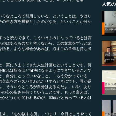
人気の
ろなところで引用している。ということは、やはり
子の生き方を模範としたのだなあ、ということが分か
ずっと読んできて、こういうふうになっているとは言
ものはあるものだと考えながら、この文章をずっと読
を語る」ような機会があれば、必ずこの章句を持ち出
、実にうまくできた人生計画だということです。何
を取れば取るほど愉快になるようにできていることで
は、自分にとっていやなこと、「もう分かっている
の欠点をズバズバ言われたりするときにでも、耳が逆
ん、そういうところが自分はあるんだよ。いや、あり
いの心の広さを持てということです。もっと言えば、
たかどうかが問われるのが、60歳だと言っているわけ
ます。「心の欲する所」、つまり「今日はこうやって