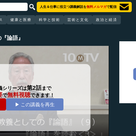
人生＆仕事に役立つ講義解説を
無料メルマガ
で配信
ス
健康と医療
科学と技術
芸術と文化
政治と経済
の『論語』
第2話
義シリーズは
まで
要
無料視聴
で
できます！
▶ この講義を再生