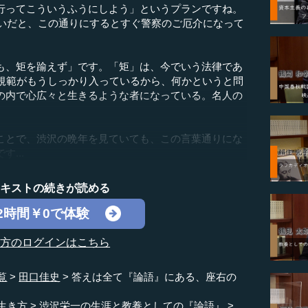
行ってこういうふうにしよう」というプランですね。
らいだと、この通りにするとすぐ警察のご厄介になって
。
、矩を踰えず」です。「矩」は、今でいう法律であ
、規範がもうしっかり入っているから、何かというと問
の内で心広々と生きるような者になっている。名人の
とで、渋沢の晩年を見ていても、この言葉通りにな
...
テキストの続きが読める
2時間￥0で体験
の方のログインはこちら
覧
田口佳史
答えは全て『論語』にある、座右の
生き方
渋沢栄一の生涯と教養としての『論語』