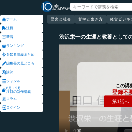
ホーム
歴史と社会
哲学と生き方
経営ビジネ
注目
渋沢栄一の生涯と教養として
新着
ランキング
を知る講義まとめ
編集長の見どころ
講師
ジャンル
この講
8月・9月
登録不
注目の新作講義
コラム
第1話へ
ログイン