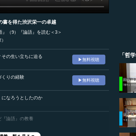
の書を得た渋沢栄一の卓越
語』（9）『論語』を読む＜3＞
家）
「哲学
？その生い立ちに迫る
▶無料視聴
づくりの経験
▶無料視聴
」になろうとしたのか
だ『論語』の教養