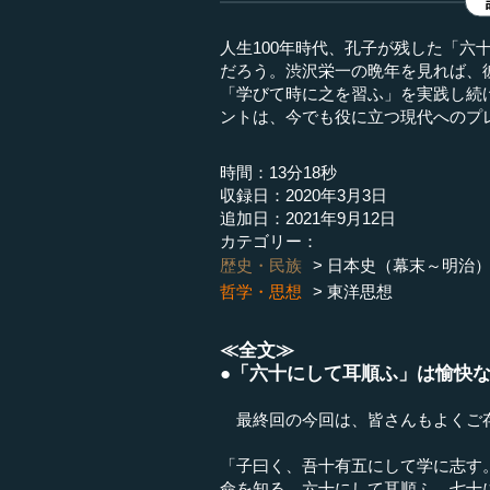
人生100年時代、孔子が残した「六
だろう。渋沢栄一の晩年を見れば、
「学びて時に之を習ふ」を実践し続
ントは、今でも役に立つ現代へのプ
時間：13分18秒
収録日：2020年3月3日
追加日：2021年9月12日
カテゴリー：
歴史・民族
日本史（幕末～明治
哲学・思想
東洋思想
≪全文≫
●「六十にして耳順ふ」は愉快
最終回の今回は、皆さんもよくご
「子曰く、吾十有五にして学に志す
命を知る。六十にして耳順ふ。七十