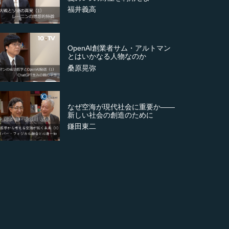
福井義高
OpenAI創業者サム・アルトマン
とはいかなる人物なのか
桑原晃弥
なぜ空海が現代社会に重要か――
新しい社会の創造のために
鎌田東二