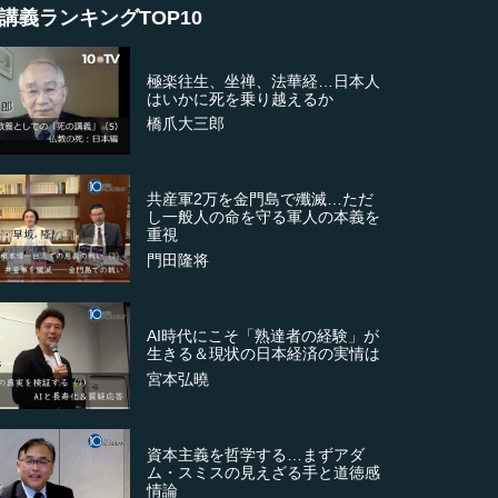
講義ランキングTOP10
極楽往生、坐禅、法華経…日本人
はいかに死を乗り越えるか
橋爪大三郎
共産軍2万を金門島で殲滅…ただ
し一般人の命を守る軍人の本義を
重視
門田隆将
AI時代にこそ「熟達者の経験」が
生きる＆現状の日本経済の実情は
宮本弘曉
資本主義を哲学する…まずアダ
ム・スミスの見えざる手と道徳感
情論