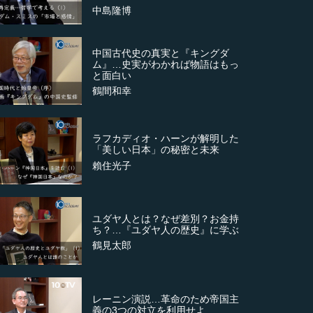
中島隆博
中国古代史の真実と『キングダ
ム』…史実がわかれば物語はもっ
と面白い
鶴間和幸
ラフカディオ・ハーンが解明した
「美しい日本」の秘密と未来
賴住光子
ユダヤ人とは？なぜ差別？お金持
ち？…『ユダヤ人の歴史』に学ぶ
鶴見太郎
レーニン演説…革命のため帝国主
義の3つの対立を利用せよ