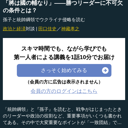
「將は國の輔なり」――勝つリーダーに不可欠
の条件とは？
孫子と統帥綱領でウクライナ侵略を読む
政治と経済
対談 |
田口佳史
／
神藏孝之
スキマ時間でも、ながら学びでも
第一人者による講義を1話10分でお届け
さっそく始めてみる
（会員の方に広告は表示されません）
会員の方のログインはこちら
「統帥綱領」と『孫子』を読むと、戦争がはじまったとき
のリーダーや政治の役割など、重要事項がいくつも書かれ
てある。その中で大変重要なポイントが「一致団結」であ