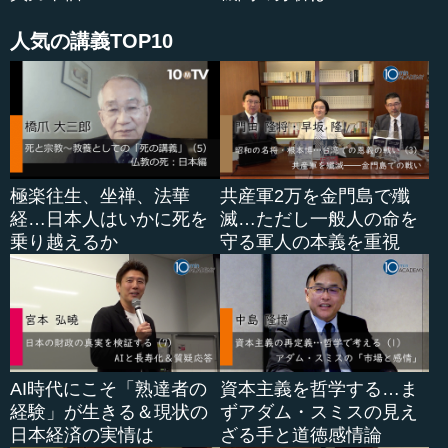
人気の講義TOP10
極楽往生、坐禅、法華
共産軍2万を金門島で殲
経…日本人はいかに死を
滅…ただし一般人の命を
乗り越えるか
守る軍人の本義を重視
AI時代にこそ「熟達者の
資本主義を哲学する…ま
経験」が生きる＆現状の
ずアダム・スミスの見え
日本経済の実情は
ざる手と道徳感情論