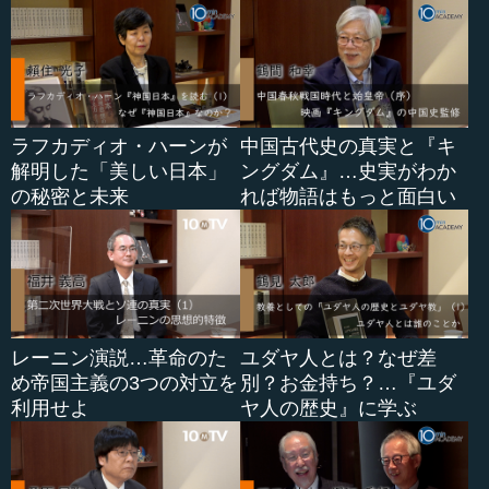
ラフカディオ・ハーンが
中国古代史の真実と『キ
解明した「美しい日本」
ングダム』…史実がわか
の秘密と未来
れば物語はもっと面白い
レーニン演説…革命のた
ユダヤ人とは？なぜ差
め帝国主義の3つの対立を
別？お金持ち？…『ユダ
利用せよ
ヤ人の歴史』に学ぶ