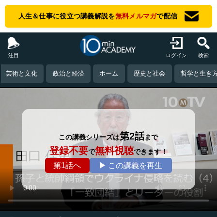
人生＆仕事に役立つ講義解説を
無料メルマガ
で配信
注目
ログイン
検索
芸術と文化
政治と経済
ホーム
歴史と社会
哲学と生き
第2話
この講義シリーズは
まで
登録不要
無料視聴
で
できます！
第1話へ
▶ この講義を再生