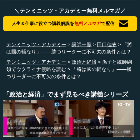
攻に対して「このような理由があって行った」「こういう
ことを理解していただきたい」と、世界中に外交官が行っ
＼テンミニッツ・アカデミー無料メルマガ／
て徹底的に説明していますか、理解を求めていますか、と
いうことです。
人生＆仕事に役立つ講義解説を
無料メルマガ
で配信
―― なるほど。
テンミニッツ・アカデミー
講師一覧
田口佳史
「將
田口 つまり、政治が外堀を埋めてくれなければいけない
は國の輔なり」――勝つリーダーに不可欠の条件とは？
ということを、まず言っているのです。したがって、戦争
テンミニッツ・アカデミー
政治と経済
孫子と統帥綱
というものは政治が重要で、軍隊が縦横無尽に動けるよう
領でウクライナ侵略を読む
「將は國の輔なり」――勝
にどの程度の味方を増やしてくれているかに尽きる、とい
つリーダーに不可欠の条件とは？
うことをここで述べているのです。
「政治と経済」でまず見るべき講義シリーズ
「故に、作戦はこれと緊密なる協調を保ち、」。政治と戦
略について、よく「政治が作戦など知らなくていい。作戦
は軍人のものだ」といわれるのですが、そうではありませ
ん。口出しはしないほうがいいけれど、きちんと知ってい
ることは重要で、そのような互いの連絡会議、あるいは共
通の情報をもとにして動いていることが重要だと述べてい
ます。