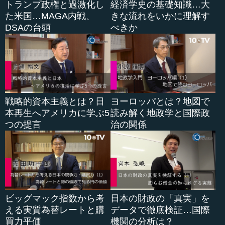
トランプ政権と過激化し
経済学史の基礎知識…大
た米国…MAGA内戦、
きな流れをいかに理解す
「殊に赫々たる戦勝により、政略の指導に威力ある支トウ
DSAの台頭
べきか
（手偏に掌）を得しむること肝要なり」。少しうまく事が
運ぶと、互いに、政治は「あれは俺がやったからだ」と言
い、軍隊は「いや、軍事力があったからだ」となってく
る。そういったものをピタッと抑えるのがトップリーダー
の役割で、「どちらのおかげでもない。両方のおかげだ
よ」ということを常に言わなければいけない。それに基づ
く論功行賞のあり方や発言も、両方を立てることを考えな
戦略的資本主義とは？日
ヨーロッパとは？地図で
ければいけない、といっているのです。
本再生へアメリカに学ぶ5
読み解く地政学と国際政
つの提言
治の関係
「然れども、作戦は元来戦争遂行のため最も重要な手段た
るをもって、政略上の利便に随従することなきはもちろ
ん、」。その作戦をまったく変えざるを得ないような、
「政治として現在このような外交交渉をしているから、こ
の作戦はやめてくれ」などと言うことはいけない。戦争が
始まったならば必ず作戦が先行し、政治はあとから作戦の
ビッグマック指数から考
日本の財政の「真実」を
成功をサポートする役目であり、この位置づけは明確だ、
える実質為替レートと購
データで徹底検証…国際
といっているわけです。こうい...
買力平価
機関の分析は？