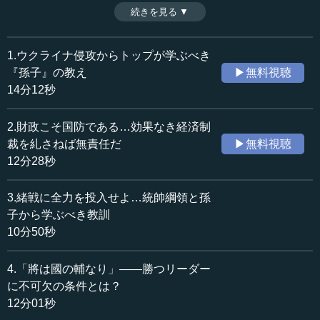
ると田口氏は言う。それを踏まえると、ウクライナ侵攻に
続きを見る ▼
時間：12分01秒
おけるロシアのやり方、その拙さが問題点として一層浮か
収録日：2022年4月27日
び上がる。日本は大丈夫か。実はかつて日本には一致団結
追加日：2022年6月19日
しやすい素地があった。（全4話中4話）
1.ウクライナ侵攻からトップが学ぶべき
カテゴリー：
※インタビュアー：神藏孝之（テンミニッツTV論説主幹）
『孫子』の教え
▶無料視聴
哲学・思想
東洋思想
14分12秒
国際
ヨーロッパ・ロシア
2.財政こそ国防である…効果なき経済制
≪全文≫
裁を糺さねば無責任だ
▶無料視聴
●「統帥綱領」の教え――戦争時、政治は作戦の成功
12分28秒
をサポート役
3.緒戦に全力を投入せよ…統帥綱領と孫
田口 そのように「統帥綱領」を読んでいくと、二番に
子から学ぶべき教訓
「政略指導の主とするところは、戦争全般の遂行を容易な
10分50秒
らしむるにあり」とあります。要するに、政治の戦略とし
て何をしなければいけないかというと、「戦争全般の遂行
4.「將は國の輔なり」――勝つリーダー
を容易ならしむ」ことなのです。
に不可欠の条件とは？
12分01秒
簡単にいうと、今、ロシアの外交は、今回のロシアの侵