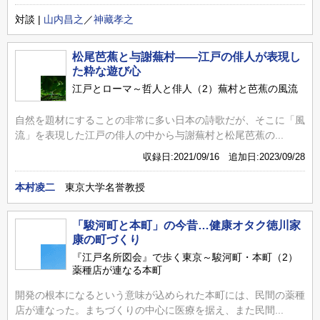
対談 |
山内昌之
／
神藏孝之
松尾芭蕉と与謝蕪村――江戸の俳人が表現し
た粋な遊び心
江戸とローマ～哲人と俳人（2）蕪村と芭蕉の風流
自然を題材にすることの非常に多い日本の詩歌だが、そこに「風
流」を表現した江戸の俳人の中から与謝蕪村と松尾芭蕉の...
収録日:2021/09/16 追加日:2023/09/28
本村凌二
東京大学名誉教授
「駿河町と本町」の今昔…健康オタク徳川家
康の町づくり
『江戸名所図会』で歩く東京～駿河町・本町（2）
薬種店が連なる本町
開発の根本になるという意味が込められた本町には、民間の薬種
店が連なった。まちづくりの中心に医療を据え、また民間...