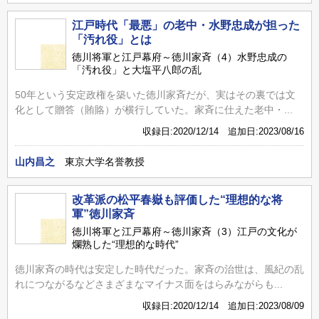
江戸時代「最悪」の老中・水野忠成が担った
「汚れ役」とは
徳川将軍と江戸幕府～徳川家斉（4）水野忠成の
「汚れ役」と大塩平八郎の乱
50年という安定政権を築いた徳川家斉だが、実はその裏では文
化として贈答（賄賂）が横行していた。家斉に仕えた老中・...
収録日:2020/12/14 追加日:2023/08/16
山内昌之
東京大学名誉教授
改革派の松平春嶽も評価した“理想的な将
軍”徳川家斉
徳川将軍と江戸幕府～徳川家斉（3）江戸の文化が
爛熟した“理想的な時代”
徳川家斉の時代は安定した時代だった。家斉の治世は、風紀の乱
れにつながるなどさまざまなマイナス面をはらみながらも...
収録日:2020/12/14 追加日:2023/08/09