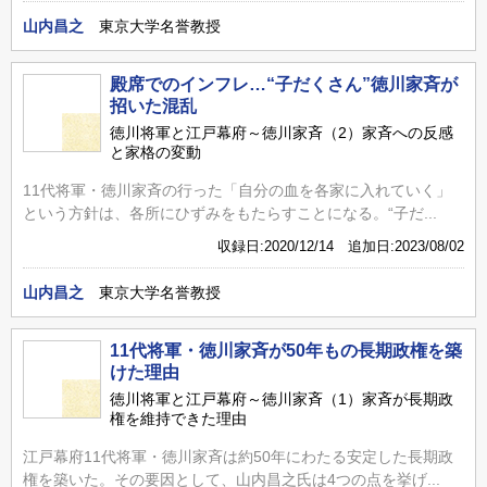
山内昌之
東京大学名誉教授
殿席でのインフレ…“子だくさん”徳川家斉が
招いた混乱
徳川将軍と江戸幕府～徳川家斉（2）家斉への反感
と家格の変動
11代将軍・徳川家斉の行った「自分の血を各家に入れていく」
という方針は、各所にひずみをもたらすことになる。“子だ...
収録日:2020/12/14 追加日:2023/08/02
山内昌之
東京大学名誉教授
11代将軍・徳川家斉が50年もの長期政権を築
けた理由
徳川将軍と江戸幕府～徳川家斉（1）家斉が長期政
権を維持できた理由
江戸幕府11代将軍・徳川家斉は約50年にわたる安定した長期政
権を築いた。その要因として、山内昌之氏は4つの点を挙げ...