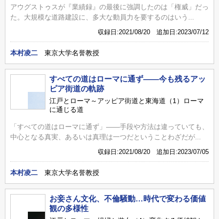
アウグストゥスが『業績録』の最後に強調したのは「権威」だっ
た。大規模な道路建設に、多大な動員力を要するのはいう...
収録日:2021/08/20 追加日:2023/07/12
本村凌二
東京大学名誉教授
すべての道はローマに通ず――今も残るアッ
ピア街道の軌跡
江戸とローマ～アッピア街道と東海道（1）ローマ
に通じる道
「すべての道はローマに通ず」――手段や方法は違っていても、
中心となる真実、あるいは真理は一つだということわざだが...
収録日:2021/08/20 追加日:2023/07/05
本村凌二
東京大学名誉教授
お妾さん文化、不倫騒動…時代で変わる価値
観の多様性