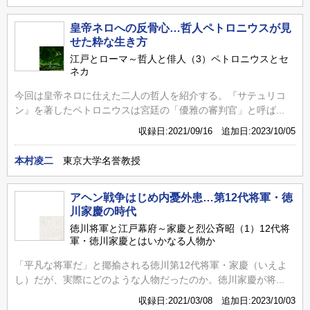
皇帝ネロへの反骨心…哲人ペトロニウスが見
せた粋な生き方
江戸とローマ～哲人と俳人（3）ペトロニウスとセ
ネカ
今回は皇帝ネロに仕えた二人の哲人を紹介する。『サテュリコ
ン』を著したペトロニウスは宮廷の「優雅の審判官」と呼ば...
収録日:2021/09/16 追加日:2023/10/05
本村凌二
東京大学名誉教授
アヘン戦争はじめ内憂外患…第12代将軍・徳
川家慶の時代
徳川将軍と江戸幕府～家慶と烈公斉昭（1）12代将
軍・徳川家慶とはいかなる人物か
「平凡な将軍だ」と揶揄される徳川第12代将軍・家慶（いえよ
し）だが、実際にどのような人物だったのか。徳川家慶が将...
収録日:2021/03/08 追加日:2023/10/03