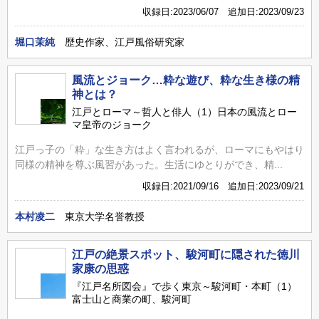
収録日:2023/06/07 追加日:2023/09/23
堀口茉純
歴史作家、江戸風俗研究家
風流とジョーク…粋な遊び、粋な生き様の精
神とは？
江戸とローマ～哲人と俳人（1）日本の風流とロー
マ皇帝のジョーク
江戸っ子の「粋」な生き方はよく言われるが、ローマにもやはり
同様の精神を尊ぶ風習があった。生活にゆとりができ、精...
収録日:2021/09/16 追加日:2023/09/21
本村凌二
東京大学名誉教授
江戸の絶景スポット、駿河町に隠された徳川
家康の思惑
『江戸名所図会』で歩く東京～駿河町・本町（1）
富士山と商業の町、駿河町