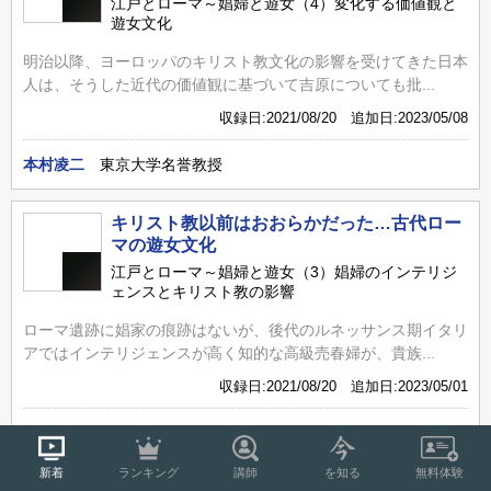
江戸とローマ～娼婦と遊女（4）変化する価値観と
遊女文化
明治以降、ヨーロッパのキリスト教文化の影響を受けてきた日本
人は、そうした近代の価値観に基づいて吉原についても批...
収録日:2021/08/20 追加日:2023/05/08
本村凌二
東京大学名誉教授
キリスト教以前はおおらかだった…古代ロー
マの遊女文化
江戸とローマ～娼婦と遊女（3）娼婦のインテリジ
ェンスとキリスト教の影響
ローマ遺跡に娼家の痕跡はないが、後代のルネッサンス期イタリ
アではインテリジェンスが高く知的な高級売春婦が、貴族...
収録日:2021/08/20 追加日:2023/05/01
本村凌二
東京大学名誉教授
新着
ランキング
講師
を知る
無料体験