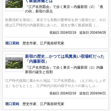
く飯盛旅籠とは
『江戸名所図会』で歩く東京～内藤新宿（2）「夜
の街」新宿の原点
歌舞伎町を筆頭に、東京でも有数の繁華街を持つ新宿だが、その
礎は江戸時代の内藤新宿にあった。遊女が働く飯盛旅籠（...
収録日:2024/02/19 追加日:2024/04/28
堀口茉純
歴史作家、江戸風俗研究家
新宿の歴史…かつては馬糞臭い宿場町だった
「内藤新宿」
『江戸名所図会』で歩く東京～内藤新宿（1）内藤
新宿の誕生と役割
江戸時代後期に書かれた地誌『江戸名所図会』（えどめいしょず
え）をひもとくと、江戸時代の街の様子や人々の暮らしぶ...
収録日:2024/02/19 追加日:2024/04/21
堀口茉純
歴史作家、江戸風俗研究家