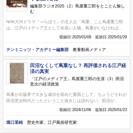
編集部ラジオ2025（2）蔦屋重三郎をとことん愉し
む
NHK大河ドラマ『べらぼう』の主人公「蔦重」こと蔦屋重三郎
は、江戸のメディア王として名高い人物。蔦重がいなければ...
収録日:2025/01/09 追加日:2025/01/29
テンミニッツ・アカデミー編集部
教養動画メディア
田沼なくして蔦重なし？ 再評価される江戸経
済の真実
「江戸のメディア王」蔦屋重三郎の生涯（3）田沼
意次の経済政策
蔦重が出版界で大きな成功を収めた要因として、ちょうどそれが
田沼意次時代だったということ抜きには語れない。田沼が...
収録日:2024/11/06 追加日:2025/01/23
堀口茉純
歴史作家、江戸風俗研究家