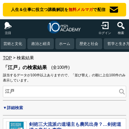
人生＆仕事に役立つ講義解説を
無料メルマガ
で配信
注目
ログイン
検索
芸術と文化
政治と経済
ホーム
歴史と社会
哲学と生き
TOP
検索結果
「江戸」の検索結果
(全100件)
該当するデータが100件以上ありますので、「並び替え」の順に上位100件のみ
表示しています。
▼詳細検索
剣術三大流派の道場主も農民出身？…剣術道