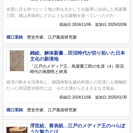
吉原に店を持つという地の利を生かして出版界に台頭した蔦屋重
三郎。彼は具体的にどのような出版物を扱っていったのだ...
収録日:2024/11/06 追加日:2025/02/06
堀口茉純
歴史作家、江戸風俗研究家
錦絵、解体新書…田沼時代が切り拓いた日本
文化の新境地
「江戸のメディア王」蔦屋重三郎の生涯（4）田沼
時代の画期性と終焉
経済の動きを活発化し、鎖国体制を緩め外国との交流にも積極的
だった田沼意次時代には、その土壌からさまざまな才能あ...
収録日:2024/11/06 追加日:2025/01/30
堀口茉純
歴史作家、江戸風俗研究家
浮世絵、黄表紙…江戸のメディア王のべらぼ
うな魅力とは