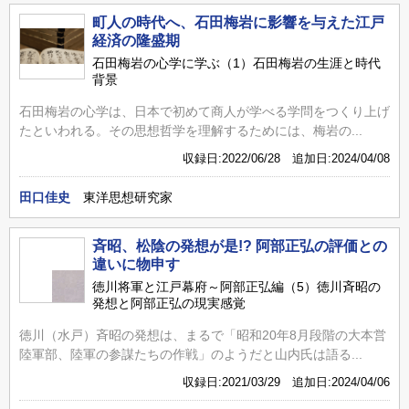
町人の時代へ、石田梅岩に影響を与えた江戸
経済の隆盛期
石田梅岩の心学に学ぶ（1）石田梅岩の生涯と時代
背景
石田梅岩の心学は、日本で初めて商人が学べる学問をつくり上げ
たといわれる。その思想哲学を理解するためには、梅岩の...
収録日:2022/06/28 追加日:2024/04/08
田口佳史
東洋思想研究家
斉昭、松陰の発想が是!? 阿部正弘の評価との
違いに物申す
徳川将軍と江戸幕府～阿部正弘編（5）徳川斉昭の
発想と阿部正弘の現実感覚
徳川（水戸）斉昭の発想は、まるで「昭和20年8月段階の大本営
陸軍部、陸軍の参謀たちの作戦」のようだと山内氏は語る...
収録日:2021/03/29 追加日:2024/04/06