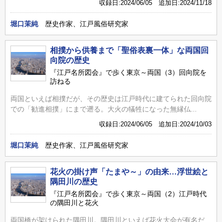
収録日:2024/06/05 追加日:2024/11/18
堀口茉純
歴史作家、江戸風俗研究家
相撲から供養まで「聖俗表裏一体」な両国回
向院の歴史
『江戸名所図会』で歩く東京～両国（3）回向院を
訪ねる
両国といえば相撲だが、その歴史は江戸時代に建てられた回向院
での「勧進相撲」にまで遡る。大火の犠牲になった無縁仏...
収録日:2024/06/05 追加日:2024/10/03
堀口茉純
歴史作家、江戸風俗研究家
花火の掛け声「たまや～」の由来…浮世絵と
隅田川の歴史
『江戸名所図会』で歩く東京～両国（2）江戸時代
の隅田川と花火
両国橋が架けられた隅田川。隅田川といえば花火大会が有名だ