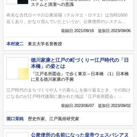
ステムと清潔への意識
有名な古代ローマの公衆浴場（テルマエ・ロマエ）は当時1000
近くあり、かなり混んでいたというが、公衆便所のシステム...
収録日:2021/09/16 追加日:2023/09/06
本村凌二
東京大学名誉教授
徳川家康と江戸の町づくりー江戸時代の「日
本橋」の姿とは
『江戸名所図会』で歩く東京～日本橋 （1）日本橋
に見る徳川家康の手腕
江戸時代のまちづくりや人々の暮らしを振り返るとき、その助け
になるのが江戸時代後期に書かれた地誌『江戸名所図会』...
収録日:2023/06/07 追加日:2023/09/02
堀口茉純
歴史作家、江戸風俗研究家
公衆便所の名前になった皇帝ウェスパシアヌ