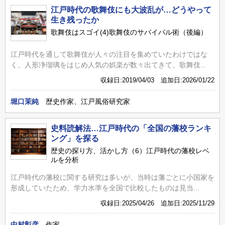
江戸時代の歌舞伎にも大波乱が…どうやって
生き残ったか
歌舞伎はスゴイ(4)歌舞伎のサバイバル術（後編）
江戸時代を通して歌舞伎が人々の注目を集めていたわけではな
く、人形浄瑠璃をはじめ人気の娯楽が数々出てきて、歌舞伎...
収録日:2019/04/03 追加日:2026/01/22
堀口茉純
歴史作家、江戸風俗研究家
史料読解法…江戸時代の「全国の藩校ランキ
ング」を探る
歴史の探り方、活かし方（6）江戸時代の藩校レベ
ルを分析
江戸時代の藩校に関する研究は多いが、当時は藩ごとに小国家を
形成していたため、学力水準を全国で比較したものは見当...
収録日:2025/04/26 追加日:2025/11/29
中村彰彦
作家