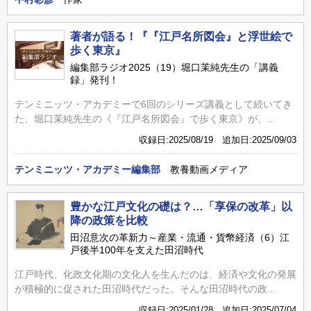
著者が語る！『『江戸名所図会』と浮世絵で
歩く東京』
編集部ラジオ2025（19）堀口茉純先生の「講義
録」発刊！
テンミニッツ・アカデミーで6回のシリーズ講義として続いてき
た、堀口茉純先生の《『江戸名所図会』で歩く東京》が、...
収録日:2025/08/19 追加日:2025/09/03
テンミニッツ・アカデミー編集部
教養動画メディア
豊かな江戸文化の礎は？…「享保の改革」以
降の政策を比較
田沼意次の革新力～産業・流通・貨幣経済（6）江
戸後半100年を支えた田沼時代
江戸時代、化政文化期の文化人を生んだのは、経済や文化の発展
が積極的に促された田沼時代だった。そんな田沼時代の政...
収録日:2025/01/28 追加日:2025/07/04