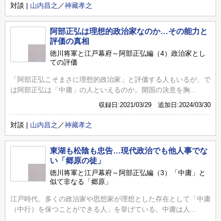
対談 |
山内昌之
／
神藏孝之
阿部正弘は理想的政治家なのか…その能力と
評価の真相
徳川将軍と江戸幕府～阿部正弘編（4）政治家とし
ての評価
「阿部正弘こそまさに理想的政治家」と評価する人もいるが、で
は阿部正弘は「中庸」の人といえるのか。開国の決意を胸...
収録日:2021/03/29 追加日:2024/03/30
対談 |
山内昌之
／
神藏孝之
東湖も松陰も忠告…現代政治でも他人事でな
い「郷原の徒」
徳川将軍と江戸幕府～阿部正弘編（3）「中庸」と
似て非なる「郷原」
江戸時代、多くの政治家や思想家が理想とした存在として「中庸
（中行）を保つことができる人」を挙げている。中庸は人...