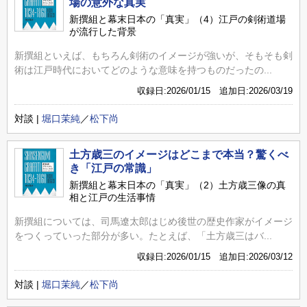
場の意外な真実
新撰組と幕末日本の「真実」（4）江戸の剣術道場
が流行した背景
新撰組といえば、もちろん剣術のイメージが強いが、そもそも剣
術は江戸時代においてどのような意味を持つものだったの...
収録日:2026/01/15 追加日:2026/03/19
対談 |
堀口茉純
／
松下尚
土方歳三のイメージはどこまで本当？驚くべ
き「江戸の常識」
新撰組と幕末日本の「真実」（2）土方歳三像の真
相と江戸の生活事情
新撰組については、司馬遼太郎はじめ後世の歴史作家がイメージ
をつくっていった部分が多い。たとえば、「土方歳三はバ...
収録日:2026/01/15 追加日:2026/03/12
対談 |
堀口茉純
／
松下尚