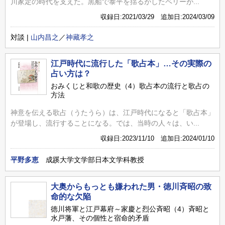
川家定の時代を支えた。黒船で泰平を揺るがしたペリーが...
収録日:2021/03/29 追加日:2024/03/09
対談 |
山内昌之
／
神藏孝之
江戸時代に流行した「歌占本」…その実際の
占い方は？
おみくじと和歌の歴史（4）歌占本の流行と歌占の
方法
神意を伝える歌占（うたうら）は、江戸時代になると「歌占本」
が登場し、流行することになる。では、当時の人々は、い...
収録日:2023/11/10 追加日:2024/01/10
平野多恵
成蹊大学文学部日本文学科教授
大奥からもっとも嫌われた男・徳川斉昭の致
命的な欠陥
徳川将軍と江戸幕府～家慶と烈公斉昭（4）斉昭と
水戸藩、その個性と宿命的矛盾