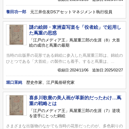
養田功一郎
元三井住友DSアセットマネジメント執行役員
謎の絵師・東洲斎写楽を「役者絵」で起用し
た蔦重の思惑
「江戸のメディア王」蔦屋重三郎の生涯（8）大首
絵の成功と蔦重の最期
当時の出版界の花形である錦絵に参入した蔦屋重三郎は、錦絵の
ひとつである「大首絵」の製作にも着手。すると蔦重は、...
収録日:2024/11/06 追加日:2025/02/27
堀口茉純
歴史作家、江戸風俗研究家
喜多川歌麿の美人画が革新的だったわけ…蔦
重の戦略とは
「江戸のメディア王」蔦屋重三郎の生涯（7）逆境
を逆手にとった錦絵
さまざまな出版物のなかでも当時の花形だったのが、多色刷りの