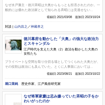
なぜ水戸藩主・徳川斉昭は大奥からもっとも拒否されたのか。一
般的には優れた政治家として知られる斉昭には見逃せない...
収録日:2021/03/08 追加日:2023/10/24
対談 |
山内昌之
／
神藏孝之
徳川幕府を動かした「大奥」の強大な政治力
とスキャンダル
江戸時代を支えた大奥（2）政治を動かした大奥の
女性たち
プライベートな空間を取り仕切る場としてつくられた大奥だが、
その役割は政治にも及んでいた。とくに人事面においては...
収録日:2023/08/21 追加日:2023/10/22
堀口茉純
歴史作家、江戸風俗研究家
なぜ将軍家慶は忌み嫌っていた斉昭の子をか
わいがったのか