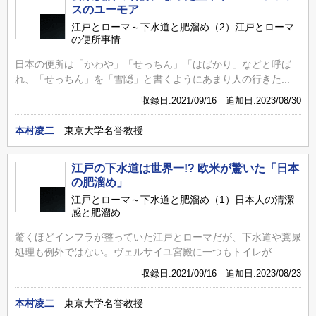
スのユーモア
江戸とローマ～下水道と肥溜め（2）江戸とローマ
の便所事情
日本の便所は「かわや」「せっちん」「はばかり」などと呼ば
れ、「せっちん」を「雪隠」と書くようにあまり人の行きた...
収録日:2021/09/16 追加日:2023/08/30
本村凌二
東京大学名誉教授
江戸の下水道は世界一!? 欧米が驚いた「日本
の肥溜め」
江戸とローマ～下水道と肥溜め（1）日本人の清潔
感と肥溜め
驚くほどインフラが整っていた江戸とローマだが、下水道や糞尿
処理も例外ではない。ヴェルサイユ宮殿に一つもトイレが...
収録日:2021/09/16 追加日:2023/08/23
本村凌二
東京大学名誉教授