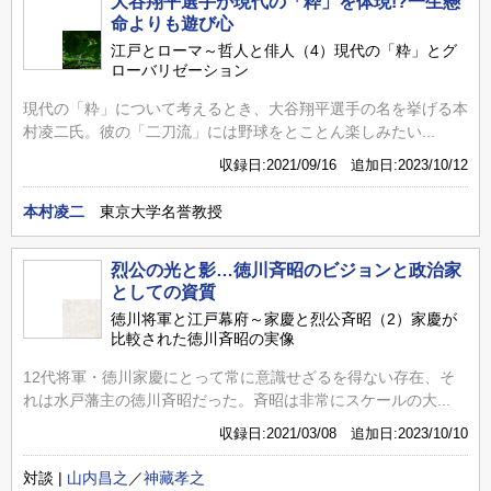
大谷翔平選手が現代の「粋」を体現!?一生懸
命よりも遊び心
江戸とローマ～哲人と俳人（4）現代の「粋」とグ
ローバリゼーション
現代の「粋」について考えるとき、大谷翔平選手の名を挙げる本
村凌二氏。彼の「二刀流」には野球をとことん楽しみたい...
収録日:2021/09/16 追加日:2023/10/12
本村凌二
東京大学名誉教授
烈公の光と影…徳川斉昭のビジョンと政治家
としての資質
徳川将軍と江戸幕府～家慶と烈公斉昭（2）家慶が
比較された徳川斉昭の実像
12代将軍・徳川家慶にとって常に意識せざるを得ない存在、そ
れは水戸藩主の徳川斉昭だった。斉昭は非常にスケールの大...
収録日:2021/03/08 追加日:2023/10/10
対談 |
山内昌之
／
神藏孝之