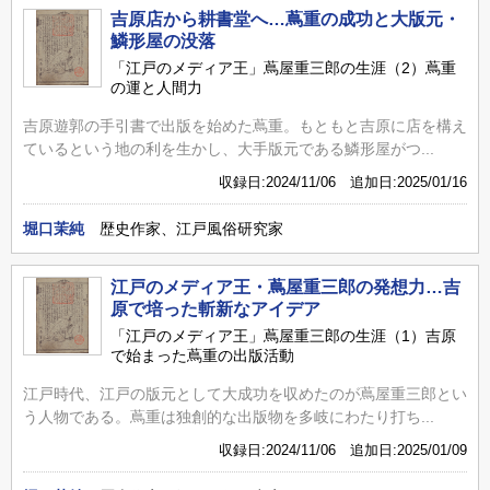
吉原店から耕書堂へ…蔦重の成功と大版元・
鱗形屋の没落
「江戸のメディア王」蔦屋重三郎の生涯（2）蔦重
の運と人間力
吉原遊郭の手引書で出版を始めた蔦重。もともと吉原に店を構え
ているという地の利を生かし、大手版元である鱗形屋がつ...
収録日:2024/11/06 追加日:2025/01/16
堀口茉純
歴史作家、江戸風俗研究家
江戸のメディア王・蔦屋重三郎の発想力…吉
原で培った斬新なアイデア
「江戸のメディア王」蔦屋重三郎の生涯（1）吉原
で始まった蔦重の出版活動
江戸時代、江戸の版元として大成功を収めたのが蔦屋重三郎とい
う人物である。蔦重は独創的な出版物を多岐にわたり打ち...
収録日:2024/11/06 追加日:2025/01/09