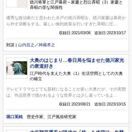
徳川将軍と江戸幕府～家慶と烈公斉昭（3）家慶と
斉昭の歪な関係性
優秀な政治家だと思われた水戸の徳川斉昭を、徳川家慶は幕府か
ら外す決断をする。厳しい倹約政策を行いすぎた斉昭に圧...
収録日:2021/03/08 追加日:2023/10/17
対談 |
山内昌之
／
神藏孝之
大奥のはじまり…春日局を悩ませた徳川家光
の衆道好き
江戸時代を支えた大奥（1）生活空間としての大奥
の確立
テレビドラマなどでも題材になることが多い大奥だが、その実態
は、作品世界で描かれるような世界とは少し違っているよ...
収録日:2023/08/21 追加日:2023/10/15
堀口茉純
歴史作家、江戸風俗研究家