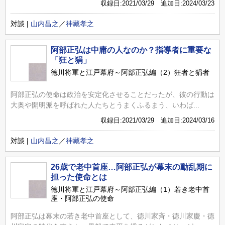
収録日:2021/03/29 追加日:2024/03/23
対談 |
山内昌之
／
神藏孝之
阿部正弘は中庸の人なのか？指導者に重要な
「狂と狷」
徳川将軍と江戸幕府～阿部正弘編（2）狂者と狷者
阿部正弘の使命は政治を安定化させることだったが、彼の行動は
大奥や開明派を呼ばれた人たちとうまくふるまう、いわば...
収録日:2021/03/29 追加日:2024/03/16
対談 |
山内昌之
／
神藏孝之
26歳で老中首座…阿部正弘が幕末の動乱期に
担った使命とは
徳川将軍と江戸幕府～阿部正弘編（1）若き老中首
座・阿部正弘の使命
阿部正弘は幕末の若き老中首座として、徳川家斉・徳川家慶・徳