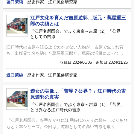
堀口茉純
歴史作家、江戸風俗研究家
江戸文化を育んだ吉原遊郭…版元・蔦屋重三
郎の功績とは
『江戸名所図会』で歩く東京～吉原（2）「公界」
としての吉原
江戸時代の吉原を語る上で欠かせない人物が、吉原で生まれ育
ち、出版界で名を馳せた蔦屋重三郎だ。蔦屋の活躍によって...
収録日:2024/06/05 追加日:2024/11/25
堀口茉純
歴史作家、江戸風俗研究家
遊女の実像…「苦界？公界？」江戸時代の吉
原遊郭の真実
『江戸名所図会』で歩く東京～吉原（1）「苦界」
とは異なる江戸時代の吉原
『江戸名所図会』を手がかりに江戸時代の人々の暮らしぶりをひ
もとく本シリーズ。今回は、遊郭として名高い吉原を取り...