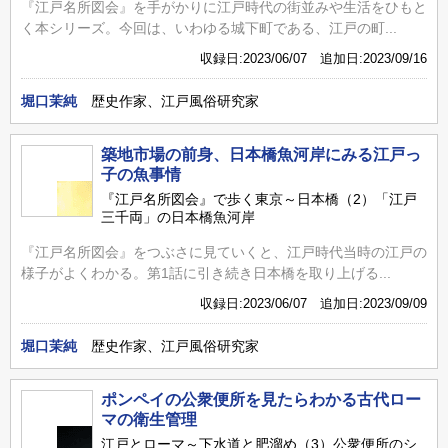
『江戸名所図会』を手がかりに江戸時代の街並みや生活をひもと
く本シリーズ。今回は、いわゆる城下町である、江戸の町...
収録日:2023/06/07 追加日:2023/09/16
堀口茉純
歴史作家、江戸風俗研究家
築地市場の前身、日本橋魚河岸にみる江戸っ
子の魚事情
『江戸名所図会』で歩く東京～日本橋（2）「江戸
三千両」の日本橋魚河岸
『江戸名所図会』をつぶさに見ていくと、江戸時代当時の江戸の
様子がよくわかる。第1話に引き続き日本橋を取り上げる...
収録日:2023/06/07 追加日:2023/09/09
堀口茉純
歴史作家、江戸風俗研究家
ポンペイの公衆便所を見たらわかる古代ロー
マの衛生管理
江戸とローマ～下水道と肥溜め（3）公衆便所のシ