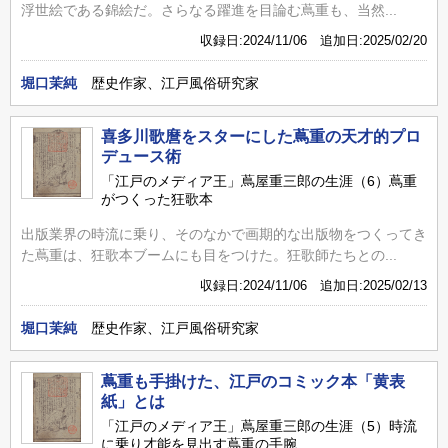
浮世絵である錦絵だ。さらなる躍進を目論む蔦重も、当然...
収録日:2024/11/06 追加日:2025/02/20
堀口茉純
歴史作家、江戸風俗研究家
喜多川歌麿をスターにした蔦重の天才的プロ
デュース術
「江戸のメディア王」蔦屋重三郎の生涯（6）蔦重
がつくった狂歌本
出版業界の時流に乗り、そのなかで画期的な出版物をつくってき
た蔦重は、狂歌本ブームにも目をつけた。狂歌師たちとの...
収録日:2024/11/06 追加日:2025/02/13
堀口茉純
歴史作家、江戸風俗研究家
蔦重も手掛けた、江戸のコミック本「黄表
紙」とは
「江戸のメディア王」蔦屋重三郎の生涯（5）時流
に乗り才能を見出す蔦重の手腕