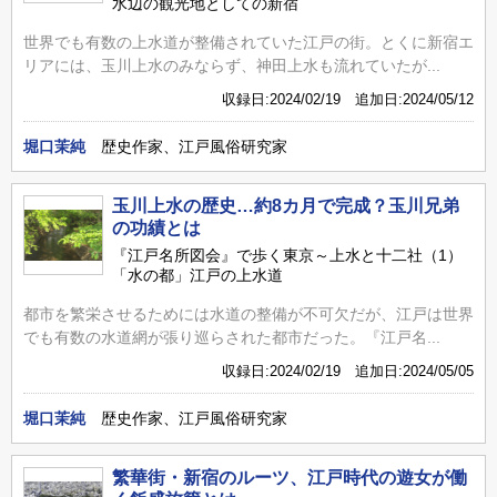
水辺の観光地としての新宿
世界でも有数の上水道が整備されていた江戸の街。とくに新宿エ
リアには、玉川上水のみならず、神田上水も流れていたが...
収録日:2024/02/19 追加日:2024/05/12
堀口茉純
歴史作家、江戸風俗研究家
玉川上水の歴史…約8カ月で完成？玉川兄弟
の功績とは
『江戸名所図会』で歩く東京～上水と十二社（1）
「水の都」江戸の上水道
都市を繁栄させるためには水道の整備が不可欠だが、江戸は世界
でも有数の水道網が張り巡らされた都市だった。『江戸名...
収録日:2024/02/19 追加日:2024/05/05
堀口茉純
歴史作家、江戸風俗研究家
繁華街・新宿のルーツ、江戸時代の遊女が働