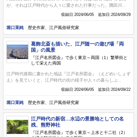
が、それは江戸時代から人々に愛された行事だった。隅田川...
収録日:2024/06/05 追加日:2024/09/29
堀口茉純
歴史作家、江戸風俗研究家
葛飾北斎も描いた、江戸随一の遊び場「両
国」の風景
『江戸名所図会』で歩く東京～両国（1）繁華街と
して栄えた両国
江戸時代後期に書かれた地誌『江戸名所図会』（えどめいしょず
え）を見ていくと、江戸時代の街の様子や人々の暮らしぶ...
収録日:2024/06/05 追加日:2024/09/22
堀口茉純
歴史作家、江戸風俗研究家
江戸時代の新宿…水辺の景勝地としての名
残、熊野神社
『江戸名所図会』で歩く東京～上水と十二社（2）