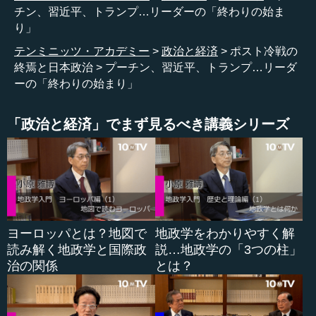
先ほどの例でいきますと、2012年から始まった世界激
チン、習近平、トランプ…リーダーの「終わりの始ま
変、世界がハチャメチャになる時代は、ネガティブな意味
り」
で歴史上のリーダーになった、あるいはなり続けている3人
テンミニッツ・アカデミー
政治と経済
ポスト冷戦の
の人物を中心に議論しました。一人は、プーチン。もう一
終焉と日本政治
プーチン、習近平、トランプ…リーダ
人は、習近平。そして、トランプ。この3人が、ずっと世界
ーの「終わりの始まり」
をかき乱した時代だった。
しかし2022年という年は、この3人の時代が終わった、
「政治と経済」でまず見るべき講義シリーズ
あるいは終わろうとしている、あるいはいずれ終わるであ
ろうという見通しがついた。この意味で、2012年からの10
年間は、やはり一区切りなのだと私は思っています。
●プーチン、習近平、トランプ…その「終わりの始ま
ヨーロッパとは？地図で
地政学をわかりやすく解
り」
読み解く地政学と国際政
説…地政学の「3つの柱」
治の関係
とは？
中西 それはどういうことかというと、2022年に起こった
ことは、一つはウクライナ戦争です。プーチンにとって
は、少なくとも「終わりの始まり」で、このままプーチン