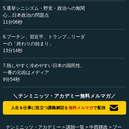
5.選挙シニシズム・野党・政治への無関
この動きのご解説と、そういう意味で、責任ある政治の
心…日本政治の問題点
時代が来るのかどうかということでは、先生はいかがお考
11分06秒
えでしょうか。
6.プーチン、習近平、トランプ…リーダ
中西 これは明らかに「歴史」、政治に限らずいろいろな
ーの「終わりの始まり」
分野で人間社会の歩みという意味での「歴史」ということ
13分14秒
でいえば、「変化してやまない」ということが非常に大き
な本質だと思います。どういうことかというと、「世代交
7.熱しやすく冷めやすい日本の国民性、
代」が必ずあるのです。だから、政治の大きな流れを考え
るときに、「世代」が非常に重要な意味を持つのです。
一番の元凶はメディア
9分54秒
先ほど来、ずっと見てきた冷戦終焉後の30年、あるいは
日本でいえば平成、令和という時代の大きな流れ（古い世
＼テンミニッツ・アカデミー無料メルマガ／
代がいったん昭和から平成へと交代し、そうして今、新し
い令和の世代へ、ということがそれにあたるのかもしれま
人生＆仕事に役立つ講義解説を
無料メルマガ
で配信
せん）の中で、アメリカやヨーロッパでは「Z世代」という
世代が非常に注目されるようになりました。
テンミニッツ・アカデミー
講師一覧
中西輝政
プー