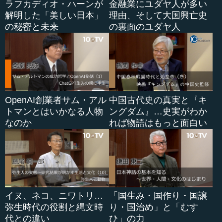
ラフカディオ・ハーンが
金融業にユダヤ人が多い
解明した「美しい日本」
理由、そして大国興亡史
の秘密と未来
の裏面のユダヤ人
OpenAI創業者サム・アル
中国古代史の真実と『キ
トマンとはいかなる人物
ングダム』…史実がわか
なのか
れば物語はもっと面白い
イヌ、ネコ、ニワトリ…
「国生み・国作り・国譲
弥生時代の役割と縄文時
り・国治め」と「むす
代との違い
ひ」の力