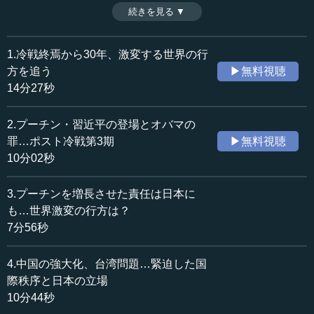
決しつつあるということでもある。この新しい世界への移
続きを見る ▼
時間：13分14秒
行期に際し、民主主義国である日本の前にある危機とは何
収録日：2023年5月24日
か。そしてそれを乗り越えて目指すべきものは何か――。
追加日：2023年8月1日
（全7話中6話）
1.冷戦終焉から30年、激変する世界の行
カテゴリー：
※インタビュアー：川上達史（テンミニッツTV編集長）
方を追う
▶無料視聴
国際
国際一般
14分27秒
≪全文≫
2.プーチン・習近平の登場とオバマの
●歴史には「世代交代」が必ずある
罪…ポスト冷戦第3期
▶無料視聴
10分02秒
―― 先生の『偽りの夜明けを超えて』の本の中で、最近
の欧米の政治の潮流として保守の新しい世代が台頭してき
3.プーチンを増長させた責任は日本に
ている、これが責任ある保守の時代をつくりつつあるので
も…世界激変の行方は？
はないか、というご分析がありました。端的にいうと、ト
7分56秒
ランプ氏のような古い発想による排他的な自国第一主義が
むしろ国益を損なってしまうということで、かつて穏健派
4.中国の強大化、台湾問題…緊迫した国
のスローガンだった「啓蒙された自己利益」の新しいバー
ジョンでの追求が始まってきており、そういうものを掲げ
際秩序と日本の立場
る若い政治家も出てきているのではないか、というご分析
10分44秒
です。