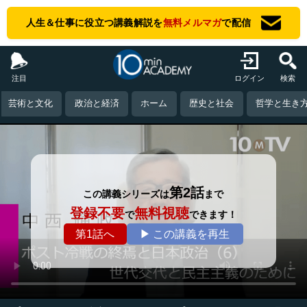
人生＆仕事に役立つ講義解説を
無料メルマガ
で配信
注目
ログイン
検索
芸術と文化
政治と経済
ホーム
歴史と社会
哲学と生き
第2話
この講義シリーズは
まで
登録不要
無料視聴
で
できます！
第1話へ
▶ この講義を再生