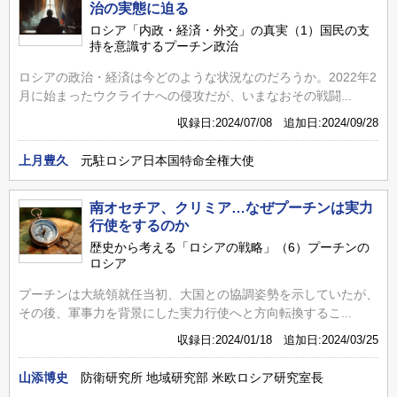
治の実態に迫る
ロシア「内政・経済・外交」の真実（1）国民の支
持を意識するプーチン政治
ロシアの政治・経済は今どのような状況なのだろうか。2022年2
月に始まったウクライナへの侵攻だが、いまなおその戦闘...
収録日:2024/07/08 追加日:2024/09/28
上月豊久
元駐ロシア日本国特命全権大使
南オセチア、クリミア…なぜプーチンは実力
行使をするのか
歴史から考える「ロシアの戦略」（6）プーチンの
ロシア
プーチンは大統領就任当初、大国との協調姿勢を示していたが、
その後、軍事力を背景にした実力行使へと方向転換するこ...
収録日:2024/01/18 追加日:2024/03/25
山添博史
防衛研究所 地域研究部 米欧ロシア研究室長