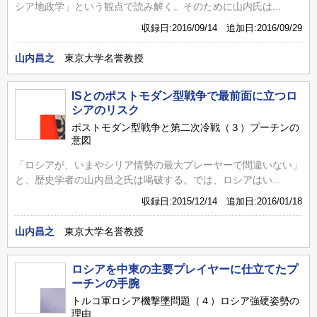
シア地政学」という観点で読み解く。そのために山内氏は...
収録日:2016/09/14 追加日:2016/09/29
山内昌之
東京大学名誉教授
ISとのポストモダン型戦争で最前面に立つロ
シアのリスク
ポストモダン型戦争と第二次冷戦（３）プーチンの
意図
「ロシアが、いまやシリア情勢の最大プレーヤーで間違いない」
と、歴史学者の山内昌之氏は喝破する。では、ロシアはい...
収録日:2015/12/14 追加日:2016/01/18
山内昌之
東京大学名誉教授
ロシアを中東の主要プレイヤーに仕立てたプ
ーチンの手腕
トルコ軍ロシア機撃墜問題（４）ロシア強硬姿勢の
理由