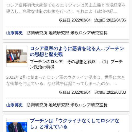
ロシア連邦初代大統領であるエリツィンは民主主義と市場経済を
導入し、急激な体制の転換を行った。それにより政治や経...
収録日:2022/03/04 追加日:2022/04/06
山添博史
防衛研究所 地域研究部 米欧ロシア研究室長
ロシア皇帝のように悪者を叱る人…プーチン
の思想と歴史観
プーチンのロシア―その思想と戦略―（1）プーチ
ン政治の特徴
2022年2月に始まったロシア軍のウクライナ侵攻は、世界に大き
な衝撃を与えている。なぜ戦争は起こってしまったのか。...
収録日:2022/03/04 追加日:2022/03/30
山添博史
防衛研究所 地域研究部 米欧ロシア研究室長
プーチンは「ウクライナなくしてロシアな
し」と考えている