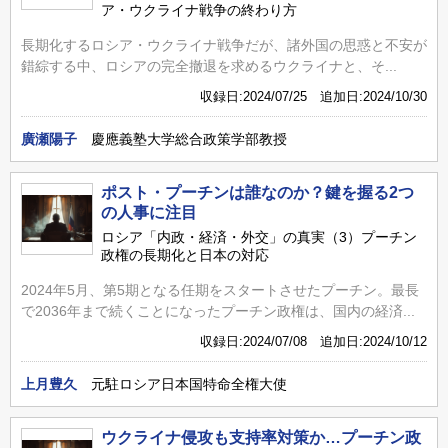
ア・ウクライナ戦争の終わり方
長期化するロシア・ウクライナ戦争だが、諸外国の思惑と不安が
錯綜する中、ロシアの完全撤退を求めるウクライナと、そ...
収録日:2024/07/25 追加日:2024/10/30
廣瀬陽子
慶應義塾大学総合政策学部教授
ポスト・プーチンは誰なのか？鍵を握る2つ
の人事に注目
ロシア「内政・経済・外交」の真実（3）プーチン
政権の長期化と日本の対応
2024年5月、第5期となる任期をスタートさせたプーチン。最長
で2036年まで続くことになったプーチン政権は、国内の経済...
収録日:2024/07/08 追加日:2024/10/12
上月豊久
元駐ロシア日本国特命全権大使
ウクライナ侵攻も支持率対策か…プーチン政