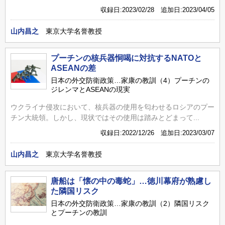
収録日:2023/02/28 追加日:2023/04/05
山内昌之
東京大学名誉教授
プーチンの核兵器恫喝に対抗するNATOと
ASEANの差
日本の外交防衛政策…家康の教訓（4）プーチンの
ジレンマとASEANの現実
ウクライナ侵攻において、核兵器の使用を匂わせるロシアのプー
チン大統領。しかし、現状ではその使用は踏みとどまって...
収録日:2022/12/26 追加日:2023/03/07
山内昌之
東京大学名誉教授
唐船は「懐の中の毒蛇」…徳川幕府が熟慮し
た隣国リスク
日本の外交防衛政策…家康の教訓（2）隣国リスク
とプーチンの教訓