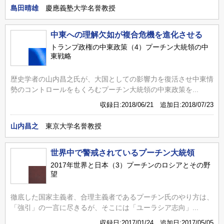
島田晴雄
慶應義塾大学名誉教授
中東への理解欠如が複合危機を進化させる
トランプ政権の中東政策（4）プーチン大統領の中
東戦略
歴史学者の山内昌之氏が、大国としての影響力を復活させ中東情
勢のコントロールをもくろむプーチン大統領の中東政策を...
収録日:2018/06/21 追加日:2018/07/23
山内昌之
東京大学名誉教授
世界中で警戒されているプーチン大統領
2017年世界と日本（3）プーチンのロシアとその野
望
徹底した国家主義者、合理主義者であるプーチン氏のやり方は、
「強引」の一言に尽きるが、そこには「ユーラシア志向」...
収録日:2017/01/24 追加日:2017/05/05