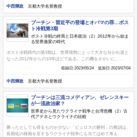
中西輝政
京都大学名誉教授
プーチン・習近平の登場とオバマの罪…ポス
ト冷戦第3期
ポスト冷戦の終焉と日本政治（2）2012年から始ま
る世界激変の時代
ポスト冷戦時代の第3期は、世界情勢にとって大きな分かれ道と
なった2012年からの10年ほどである。この機をさかいに、...
収録日:2023/05/24 追加日:2023/07/04
中西輝政
京都大学名誉教授
プーチンは三流コメディアン、ゼレンスキー
が一流政治家？
世界史から見たウクライナ戦争と台湾危機（2）古
代アテネとウクライナの比較
勝ったとしても得るものが少ない「ピュロスの勝利」の教訓は、
長期化の様相を呈するウクライナ戦争にも当てはめて考え...