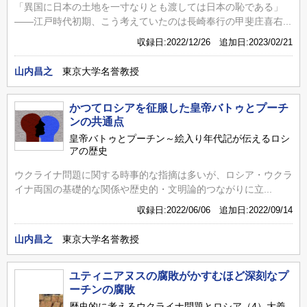
「異国に日本の土地を一寸なりとも渡しては日本の恥である」
――江戸時代初期、こう考えていたのは長崎奉行の甲斐庄喜右...
収録日:2022/12/26 追加日:2023/02/21
山内昌之
東京大学名誉教授
かつてロシアを征服した皇帝バトゥとプーチ
ンの共通点
皇帝バトゥとプーチン～絵入り年代記が伝えるロシ
アの歴史
ウクライナ問題に関する時事的な指摘は多いが、ロシア・ウクラ
イナ両国の基礎的な関係や歴史的・文明論的つながりに立...
収録日:2022/06/06 追加日:2022/09/14
山内昌之
東京大学名誉教授
ユティニアヌスの腐敗がかすむほど深刻なプ
ーチンの腐敗
歴史的に考えるウクライナ問題とロシア（4）大義