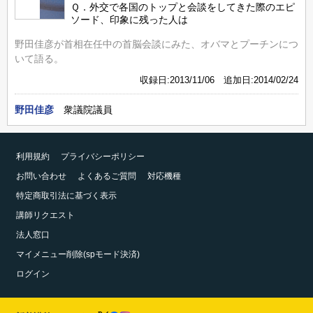
Ｑ．外交で各国のトップと会談をしてきた際のエピ
ソード、印象に残った人は
野田佳彦が首相在任中の首脳会談にみた、オバマとプーチンにつ
いて語る。
収録日:2013/11/06 追加日:2014/02/24
野田佳彦
衆議院議員
利用規約
プライバシーポリシー
お問い合わせ
よくあるご質問
対応機種
特定商取引法に基づく表示
講師リクエスト
法人窓口
マイメニュー削除(spモード決済)
ログイン