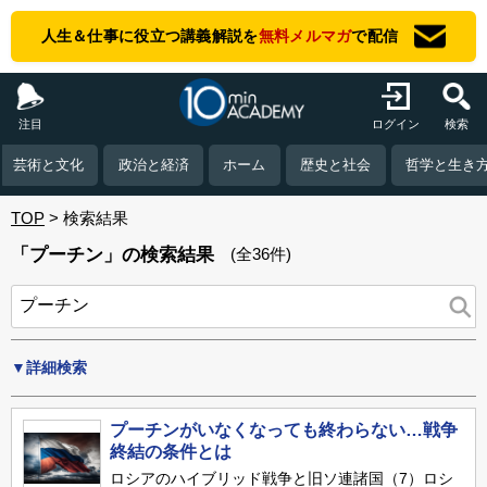
人生＆仕事に役立つ講義解説を
無料メルマガ
で配信
注目
ログイン
検索
芸術と文化
政治と経済
ホーム
歴史と社会
哲学と生き
TOP
検索結果
「プーチン」の検索結果
(全36件)
▼詳細検索
プーチンがいなくなっても終わらない…戦争
終結の条件とは
ロシアのハイブリッド戦争と旧ソ連諸国（7）ロシ