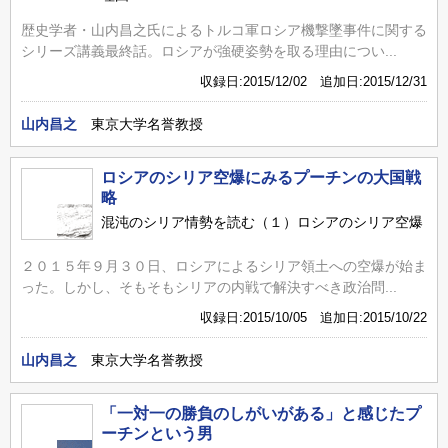
歴史学者・山内昌之氏によるトルコ軍ロシア機撃墜事件に関する
シリーズ講義最終話。ロシアが強硬姿勢を取る理由につい...
収録日:2015/12/02 追加日:2015/12/31
山内昌之
東京大学名誉教授
ロシアのシリア空爆にみるプーチンの大国戦
略
混沌のシリア情勢を読む（１）ロシアのシリア空爆
２０１５年９月３０日、ロシアによるシリア領土への空爆が始ま
った。しかし、そもそもシリアの内戦で解決すべき政治問...
収録日:2015/10/05 追加日:2015/10/22
山内昌之
東京大学名誉教授
「一対一の勝負のしがいがある」と感じたプ
ーチンという男