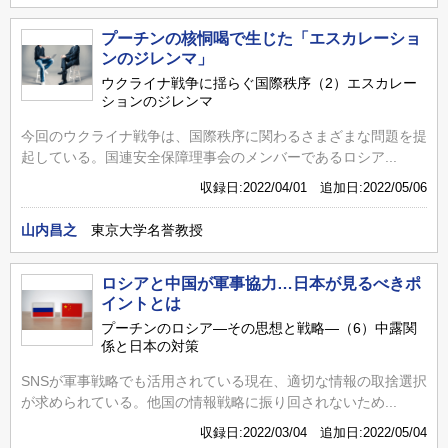
プーチンの核恫喝で生じた「エスカレーショ
ンのジレンマ」
ウクライナ戦争に揺らぐ国際秩序（2）エスカレー
ションのジレンマ
今回のウクライナ戦争は、国際秩序に関わるさまざまな問題を提
起している。国連安全保障理事会のメンバーであるロシア...
収録日:2022/04/01 追加日:2022/05/06
山内昌之
東京大学名誉教授
ロシアと中国が軍事協力…日本が見るべきポ
イントとは
プーチンのロシア―その思想と戦略―（6）中露関
係と日本の対策
SNSが軍事戦略でも活用されている現在、適切な情報の取捨選択
が求められている。他国の情報戦略に振り回されないため...
収録日:2022/03/04 追加日:2022/05/04