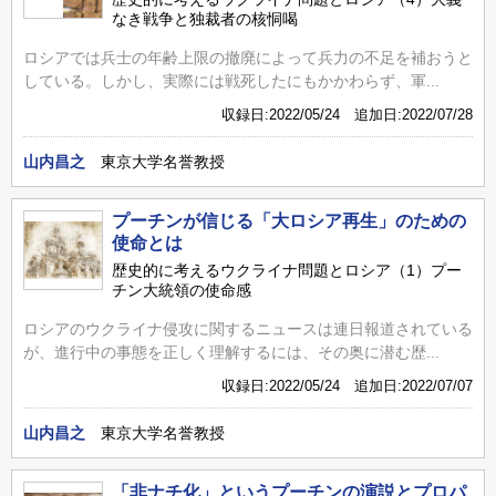
なき戦争と独裁者の核恫喝
ロシアでは兵士の年齢上限の撤廃によって兵力の不足を補おうと
している。しかし、実際には戦死したにもかかわらず、軍...
収録日:2022/05/24 追加日:2022/07/28
山内昌之
東京大学名誉教授
プーチンが信じる「大ロシア再生」のための
使命とは
歴史的に考えるウクライナ問題とロシア（1）プー
チン大統領の使命感
ロシアのウクライナ侵攻に関するニュースは連日報道されている
が、進行中の事態を正しく理解するには、その奥に潜む歴...
収録日:2022/05/24 追加日:2022/07/07
山内昌之
東京大学名誉教授
「非ナチ化」というプーチンの演説とプロパ