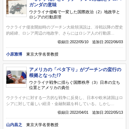
ガンダの意味
ウクライナ侵略で一変した国際政治（2）地政学と
ロシアの行動原理
ウクライナ侵攻開始時のプーチン大統領演説は、冷戦以降の歴史
的経緯、ロシア周辺の地政学、さらにはロシア人の行動原...
収録日:2022/05/10 追加日:2022/06/03
小原雅博
東京大学名誉教授
アメリカの「ベタ下り」がプーチンの蛮行の
根拠となった!?
ウクライナ戦争に揺らぐ国際秩序（3）日本の立ち
位置とアメリカの責任
ウクライナに対する一方的な戦争に反発し、日本や欧米諸国はロ
シアに対して厳しい経済・金融制裁を科している。しかし...
収録日:2022/04/01 追加日:2022/05/13
山内昌之
東京大学名誉教授