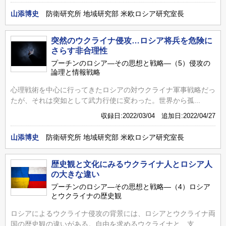
山添博史
防衛研究所 地域研究部 米欧ロシア研究室長
突然のウクライナ侵攻…ロシア将兵を危険に
さらす非合理性
プーチンのロシア―その思想と戦略―（5）侵攻の
論理と情報戦略
心理戦術を中心に行ってきたロシアの対ウクライナ軍事戦略だっ
たが、それは突如として武力行使に変わった。世界から孤...
収録日:2022/03/04 追加日:2022/04/27
山添博史
防衛研究所 地域研究部 米欧ロシア研究室長
歴史観と文化にみるウクライナ人とロシア人
の大きな違い
プーチンのロシア―その思想と戦略―（4）ロシア
とウクライナの歴史観
ロシアによるウクライナ侵攻の背景には、ロシアとウクライナ両
国の歴史観の違いがある。自由を求めるウクライナと、支...