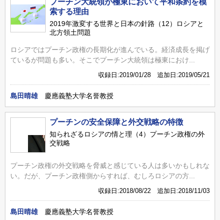
プーチン大統領が極東において平和条約を模
索する理由
2019年激変する世界と日本の針路（12）ロシアと
北方領土問題
ロシアではプーチン政権の長期化が進んでいる。経済成長を掲げ
ているが問題も多い。そこでプーチン大統領は極東におけ...
収録日:2019/01/28 追加日:2019/05/21
島田晴雄
慶應義塾大学名誉教授
プーチンの安全保障と外交戦略の特徴
知られざるロシアの情と理（4）プーチン政権の外
交戦略
プーチン政権の外交戦略を脅威と感じている人は多いかもしれな
い。だが、プーチン政権側からすれば、むしろロシアの方...
収録日:2018/08/22 追加日:2018/11/03
島田晴雄
慶應義塾大学名誉教授