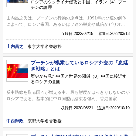
ロシアのウクライナ侵攻と中国、イラン（4）プー
チンの論理
山内昌之氏は、プーチンの行動の原点は、1991年のソ連の解体
によって、ロシア帝国、あるいはソ連の栄光や威信がピリオ...
収録日:2022/02/15 追加日:2022/03/13
山内昌之
東京大学名誉教授
プーチンが模索しているロシア外交の「息継
ぎ戦略」とは
歴史から見た中国と世界の関係（8）中国に接近す
るロシアの意図
反中路線を取る国々が増える中、最も態度がはっきりしないのが
ロシアである。基本的に中ロ同盟は結束を強め、香港国家...
収録日:2020/08/21 追加日:2020/10/19
中西輝政
京都大学名誉教授