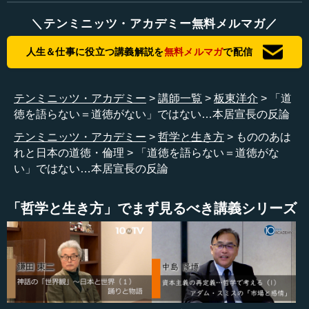
の注釈書のいちばん最初に付いている国学のマニフェスト
＼テンミニッツ・アカデミー無料メルマガ／
といいますか、国学の思想を簡単に紹介した、すごく有名
な、これ自体も1冊の本として出版されたものです。すごく
人生＆仕事に役立つ講義解説を
無料メルマガ
で配信
短いけれども大事な本であって、かつ、これは今からお話
ししますが、太宰春台という、宣長より少し世代が前の有
名な儒者が、まさに日本の道徳を徹底的に批判した『弁道
テンミニッツ・アカデミー
講師一覧
板東洋介
「道
書』という本があるのですが、それに対する反論として書
徳を語らない＝道徳がない」ではない…本居宣長の反論
かれたものです。
テンミニッツ・アカデミー
哲学と生き方
もののあは
れと日本の道徳・倫理
「道徳を語らない＝道徳がな
い」ではない…本居宣長の反論
―― なるほど。これを読ませていただきますと、「実は
道あるが故に道てふ言なく、道てふことなけれど、道あり
しなりけり」「古の大御代には、道といふ言挙げもさらに
「哲学と生き方」でまず見るべき講義シリーズ
なかりき、其はたゞ物にゆく道こそ有けれ、物のことわり
あるべきすべ、万の教へごとをしも、何の道くれの道とい
ふことは、異国のさだなり」というところでございます
ね。
板東 ありがとうございます。これがまさに春台への批判