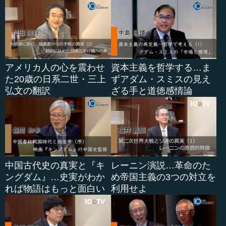
アメリカ人の心を震わせ
資本主義を哲学する…ま
た20歳の日系二世・三上
ずアダム・スミスの見え
弘文の翻訳
ざる手と道徳感情論
中国古代史の真実と『キ
レーニン演説…革命のた
ングダム』…史実がわか
め帝国主義の3つの対立を
れば物語はもっと面白い
利用せよ