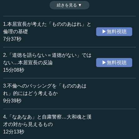
者・太宰春台の主張に対する反論として展開された。その
続きを見る ▼
時間：15分08秒
ような日本の道徳性について、宣長はどのように論じたの
収録日：2023年8月4日
か。儒教や仏教といった教義が明文化された思想と対比し
追加日：2024年1月25日
て解説する。（全4話中第2話）
1.本居宣長が考えた「もののあはれ」と
カテゴリー：
※インタビュアー：川上達史（テンミニッツTV編集長）
倫理の基礎
▶無料視聴
哲学・思想
哲学・思想一般
7分37秒
文化・芸術
日本文化
2.「道徳を語らない＝道徳がない」では
≪全文≫
ない…本居宣長の反論
▶無料視聴
●道徳が語られない日本にも道徳はあった
15分08秒
―― ではそのような、まさに「もののあはれ」的なもの
3.不倫へのバッシングを「もののあは
をベースにした道徳観といいますか、倫理観というのが当
れ」的にはどう考えるか
然、例えば中国であったり、あるいは西洋であったりの道
9分39秒
徳観と違うということで、いろいろな議論が出てくるとい
うことなのですけれども、まず最初に先生にご紹介いただ
4.「なあなあ」と自粛警察…大和魂と漢
きましたのが、本居宣長の『直毘霊』というところです。
才の対から見えるもの
これはどういうご本になるのでしょうか。
12分13秒
板東 これは宣長の主著の『古事記伝』という『古事記』