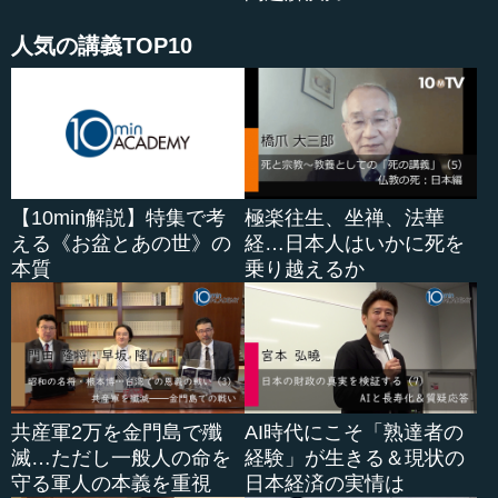
人気の講義TOP10
【10min解説】特集で考
極楽往生、坐禅、法華
える《お盆とあの世》の
経…日本人はいかに死を
本質
乗り越えるか
共産軍2万を金門島で殲
AI時代にこそ「熟達者の
滅…ただし一般人の命を
経験」が生きる＆現状の
守る軍人の本義を重視
日本経済の実情は