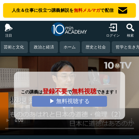
人生＆仕事に役立つ講義解説を
無料メルマガ
で配信
注目
ログイン
検索
芸術と文化
政治と経済
ホーム
歴史と社会
哲学と生き
登録不要
無料視聴
この講義は
で
できます！
▶ 無料視聴する