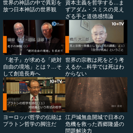
世界の神話の中で異彩を
資本主義を哲学する…ま
です。つまり、日本の古代においては「道」、道徳は存在
放つ日本神話の世界観
ずアダム・スミスの見え
したということです。けれども「道てふ言」、つまり道徳
ざる手と道徳感情論
について言挙げをして議論をすることはなかった。だから
「道てふことなけれど」、道を語ることはなかったけれど
も、道徳そのものは存在したのだということです。
これは当然、中国と逆だというわけです。中国の場合は
たしかに、道徳の議論というのは（『論語』に代表され
る）儒教以来ずっとあるわけですが、日本は明らかに中国
『老子』が求める「絶対
世界の宗教は死をどう考
ほど道徳の議論をしていません。
自由の境地」とは？…そ
えるか…科学では死はわ
して創造長寿へ
からない
だから春台は、日本には道徳はなくて、それは全て中国
から教えてもらった輸入物だと語ったわけですが、宣長は
そうではなくて、道徳についての議論はなかったけれど
も、道徳はあったのだと考えました。それは「あはれに基
づくような...
ヨーロッパ哲学の伝統は
江戸城無血開城で日本の
プラトン哲学の脚注だ
危機を救った西郷隆盛の
問題解決力