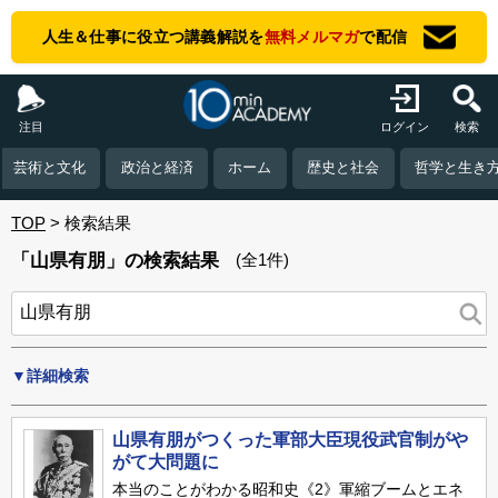
人生＆仕事に役立つ講義解説を
無料メルマガ
で配信
注目
ログイン
検索
芸術と文化
政治と経済
ホーム
歴史と社会
哲学と生き
TOP
検索結果
「山県有朋」の検索結果
(全1件)
▼詳細検索
山県有朋がつくった軍部大臣現役武官制がや
がて大問題に
本当のことがわかる昭和史《2》軍縮ブームとエネ