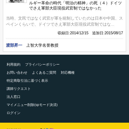
ルギー革命の時代「明治の精神」の死（４）ドイツ
でさえ軍部大臣現役武官制ではなかった
当時、文民ではなく武官が軍を統制していたのは日本や中国、ス
ペインくらいで、ドイツでさえ軍部大臣現役武官制ではな...
収録日:2014/12/15 追加日:2015/08/17
渡部昇一
上智大学名誉教授
利用規約
プライバシーポリシー
お問い合わせ
よくあるご質問
対応機種
特定商取引法に基づく表示
講師リクエスト
法人窓口
マイメニュー削除(spモード決済)
ログイン