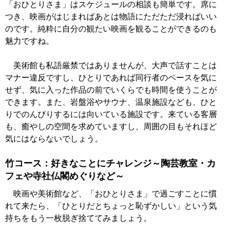
「おひとりさま」はスケジュールの相談も簡単です。席に
つき、映画がはじまればあとは物語にただただ浸ればいい
のです。純粋に自分の観たい映画を観ることができるのも
魅力ですね。
美術館も私語厳禁ではありませんが、大声で話すことは
マナー違反ですし、ひとりであれば同行者のペースを気に
せず、気に入った作品の前でいくらでも時間を使うことが
できます。また、岩盤浴やサウナ、温泉施設なども、ひと
りでのんびりするには向いている施設です。来ている客層
も、癒やしの空間を求めていますし、周囲の目もそれほど
気にはならないでしょう。
竹コース：好きなことにチャレンジ～陶芸教室・カ
フェや寺社仏閣めぐりなど～
映画や美術館など、「おひとりさま」で過ごすことに慣
れて来たら、「ひとりだとちょっと恥ずかしい」という気
持ちをもう一枚脱ぎ捨ててみましょう。