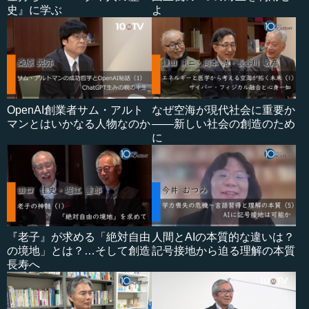
史』に学ぶ
よ
OpenAI創業者サム・アルト
なぜ空海が現代社会に重要か
マンとはいかなる人物なのか
――新しい社会の創造のため
に
『老子』が求める「絶対自由
人間とAIの本質的な違いは？
の境地」とは？…そして創造
記号接地から迫る理解の本質
長寿へ