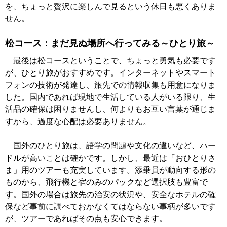
を、ちょっと贅沢に楽しんで見るという休日も悪くありま
せん。
松コース：まだ見ぬ場所へ行ってみる～ひとり旅～
最後は松コースということで、ちょっと勇気も必要です
が、ひとり旅がおすすめです。インターネットやスマート
フォンの技術が発達し、旅先での情報収集も用意になりま
した。国内であれば現地で生活している人がいる限り、生
活品の確保は困りませんし、何よりもお互い言葉が通じま
すから、過度な心配は必要ありません。
国外のひとり旅は、語学の問題や文化の違いなど、ハー
ドルが高いことは確かです。しかし、最近は「おひとりさ
ま」用のツアーも充実しています。添乗員が動向する形の
ものから、飛行機と宿のみのパックなど選択肢も豊富で
す。国外の場合は旅先の治安の状況や、安全なホテルの確
保など事前に調べておかなくてはならない事柄が多いです
が、ツアーであればその点も安心できます。