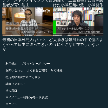
ファーストリテイリングで経
満洲で「五族協和」に命を懸
営者が育つ理由
けた小澤征爾の父・小澤開作
最初の日本列島人はいつ、ど
太陽系は銀河系の中で塵のよ
うやって日本に渡ってきたの
うに小さな存在でしかない
か
利用規約
プライバシーポリシー
お問い合わせ
よくあるご質問
対応機種
特定商取引法に基づく表示
講師リクエスト
法人窓口
マイメニュー削除(spモード決済)
ログイン