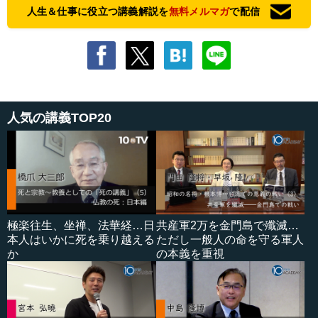
人生＆仕事に役立つ講義解説を
無料メルマガ
で配信
人気の講義TOP20
極楽往生、坐禅、法華経…日
共産軍2万を金門島で殲滅…
本人はいかに死を乗り越える
ただし一般人の命を守る軍人
か
の本義を重視