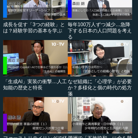
成長を促す「3つの経験」と
毎年100万人ずつ減少…急降
は？経験学習の基本を学ぶ
下する日本の人口問題を考え
る
「生成AI」実装の衝撃…人工
なぜ組織に「心理学」が必要
知能の歴史と特長
か？多様化と個の時代の処方
箋