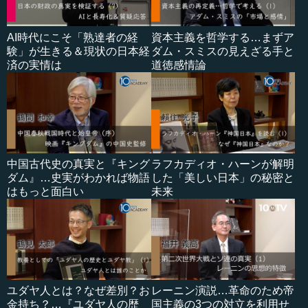
AI時代にこそ「熟達者の経
資本主義を哲学する…まずア
験」が生きる＆現状の日本経
ダム・スミスの見えざる手と
済の実情は
道徳感情論
中国古代史の真実と『キング
ラフカディオ・ハーンが解明
ダム』…史実がわかれば物語
した「美しい日本」の秘密と
はもっと面白い
未来
ユダヤ人とは？なぜ差別？お
レーニン演説…革命のため帝
金持ち？…『ユダヤ人の歴
国主義の3つの対立を利用せ