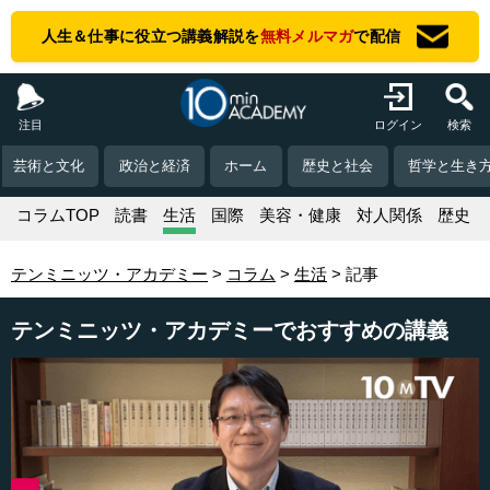
人生＆仕事に役立つ講義解説を
無料メルマガ
で配信
注目
ログイン
検索
芸術と文化
政治と経済
ホーム
歴史と社会
哲学と生き
コラムTOP
読書
生活
国際
美容・健康
対人関係
歴史
テンミニッツ・アカデミー
コラム
生活
記事
テンミニッツ・アカデミーでおすすめの講義