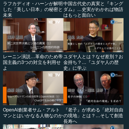
ラフカディオ・ハーンが解明
中国古代史の真実と『キング
した「美しい日本」の秘密と
ダム』…史実がわかれば物語
未来
はもっと面白い
レーニン演説…革命のため帝
ユダヤ人とは？なぜ差別？お
国主義の3つの対立を利用せ
金持ち？…『ユダヤ人の歴
よ
史』に学ぶ
OpenAI創業者サム・アルト
『老子』が求める「絶対自由
マンとはいかなる人物なのか
の境地」とは？…そして創造
長寿へ