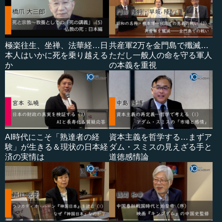
極楽往生、坐禅、法華経…日
共産軍2万を金門島で殲滅…
本人はいかに死を乗り越える
ただし一般人の命を守る軍人
か
の本義を重視
AI時代にこそ「熟達者の経
資本主義を哲学する…まずア
験」が生きる＆現状の日本経
ダム・スミスの見えざる手と
済の実情は
道徳感情論