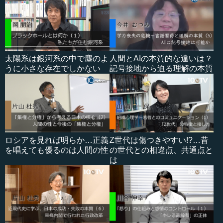
太陽系は銀河系の中で塵のよ
人間とAIの本質的な違いは？
うに小さな存在でしかない
記号接地から迫る理解の本質
ロシアを見れば明らか…正義
Z世代は傷つきやすい!?…昔
を唱えても優るのは人間の性
の世代との相違点、共通点と
は