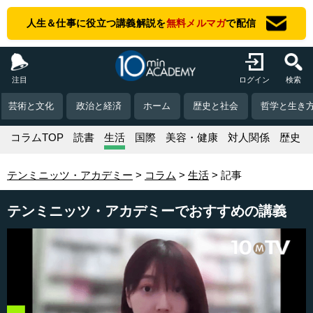
人生＆仕事に役立つ講義解説を
無料メルマガ
で配信
注目
ログイン
検索
芸術と文化
政治と経済
ホーム
歴史と社会
哲学と生き
コラムTOP
読書
生活
国際
美容・健康
対人関係
歴史
テンミニッツ・アカデミー
コラム
生活
記事
テンミニッツ・アカデミーでおすすめの講義