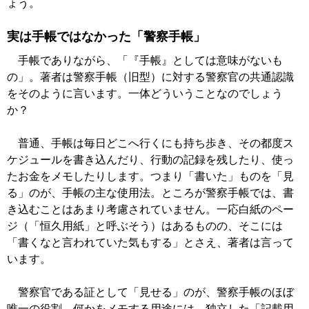
ょう。
実は手帳ではなかった「警察手帳」
手帳でありながら、「『手帳』としては意味がないも
の」。著者は警察手帳（旧型）に対する警察官の共通認識
をそのように言います。一体どういうことなのでしょう
か？
普通、手帳は毎日どこへ行くにも持ち歩き、その都度ス
ケジュールを書き込んだり、行動の記録を残したり、使っ
たお金をメモしたりします。つまり「書いた」ものを「見
る」のが、手帳の主な使用法。ところが警察手帳では、書
き込むことはあまり考慮されていません。一応白紙のペー
ジ（「恒久用紙」と呼ぶそう）はあるものの、そこには
「書くなと言われていた気もする」とさえ、著者は言って
います。
警察官である証として「見せる」のが、警察手帳のほぼ
唯一の役割。何かをメモする用途には、独立した「記載用