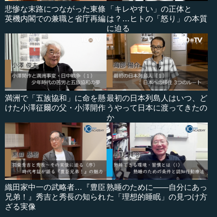
悲惨な末路につながった東條
「キレやすい」の正体と
英機内閣での兼職と省庁再編
は？…ヒトの「怒り」の本質
に迫る
満洲で「五族協和」に命を懸
最初の日本列島人はいつ、ど
けた小澤征爾の父・小澤開作
うやって日本に渡ってきたの
か
織田家中一の武略者…『豊臣
熟睡のために――自分にあっ
兄弟！』秀吉と秀長の知られ
た「理想的睡眠」の見つけ方
ざる実像