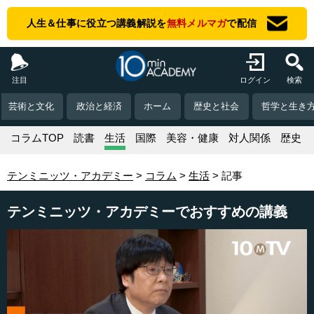
人生＆仕事に役立つ講義解説を
無料メルマガ
で配信
注目
ログイン
検索
芸術と文化
政治と経済
ホーム
歴史と社会
哲学と生き
コラムTOP
読書
生活
国際
美容・健康
対人関係
歴史
テンミニッツ・アカデミー
コラム
生活
記事
テンミニッツ・アカデミーでおすすめの講義