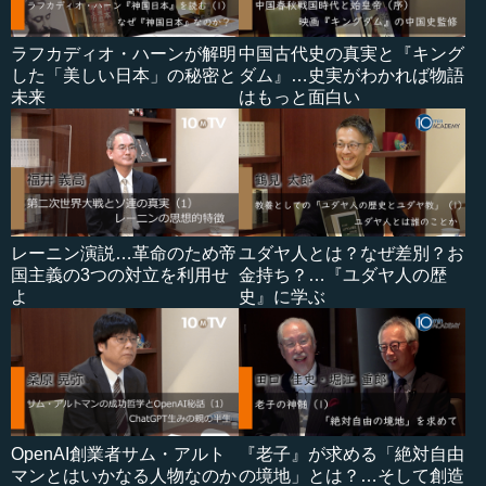
ラフカディオ・ハーンが解明
中国古代史の真実と『キング
した「美しい日本」の秘密と
ダム』…史実がわかれば物語
未来
はもっと面白い
レーニン演説…革命のため帝
ユダヤ人とは？なぜ差別？お
国主義の3つの対立を利用せ
金持ち？…『ユダヤ人の歴
よ
史』に学ぶ
OpenAI創業者サム・アルト
『老子』が求める「絶対自由
マンとはいかなる人物なのか
の境地」とは？…そして創造