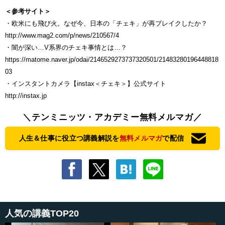
＜参考サイト＞
・欧米にも飛び火。なぜ今、日本の「チェキ」が再ブレイクしたか？
http://www.mag2.com/p/news/210567/4
・闇が深い…V系界のチェキ事情とは…？
https://matome.naver.jp/odai/2146529273737320501/21483280196448818
03
・インスタントカメラ【instax＜チェキ＞】公式サイト
http://instax.jp
＼テンミニッツ・アカデミー無料メルマガ／
人生＆仕事に役立つ講義解説を
無料メルマガ
で配信
人気の講義TOP20