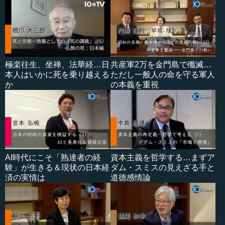
極楽往生、坐禅、法華経…日
共産軍2万を金門島で殲滅…
本人はいかに死を乗り越える
ただし一般人の命を守る軍人
か
の本義を重視
AI時代にこそ「熟達者の経
資本主義を哲学する…まずア
験」が生きる＆現状の日本経
ダム・スミスの見えざる手と
済の実情は
道徳感情論