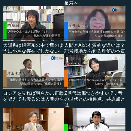
長寿へ
太陽系は銀河系の中で塵のよ
人間とAIの本質的な違いは？
うに小さな存在でしかない
記号接地から迫る理解の本質
ロシアを見れば明らか…正義
Z世代は傷つきやすい!?…昔
を唱えても優るのは人間の性
の世代との相違点、共通点と
は