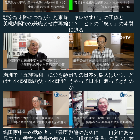
悲惨な末路につながった東條
「キレやすい」の正体と
英機内閣での兼職と省庁再編
は？…ヒトの「怒り」の本質
に迫る
満洲で「五族協和」に命を懸
最初の日本列島人はいつ、ど
けた小澤征爾の父・小澤開作
うやって日本に渡ってきたの
か
織田家中一の武略者…『豊臣
熟睡のために――自分にあっ
兄弟！』秀吉と秀長の知られ
た「理想的睡眠」の見つけ方