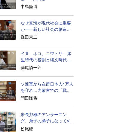
becoming
中島隆博
なぜ空海が現代社会に重要
か――新しい社会の創造の
ために
鎌田東二
イヌ、ネコ、ニワトリ…弥
生時代の役割と縄文時代と
の違い
藤尾慎一郎
ソ連軍から在留日本人4万人
を守れ…内蒙古での「戦
後」の激闘
門田隆将
米長邦雄のアンラーニン
グ、弟子の弟子になってV字
成長
松尾睦