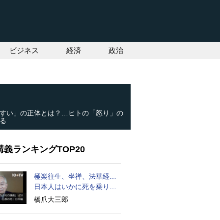
ビジネス
経済
政治
すい」の正体とは？…ヒトの「怒り」の
る
義ランキングTOP20
極楽往生、坐禅、法華経…
日本人はいかに死を乗り越
えるか
橋爪大三郎