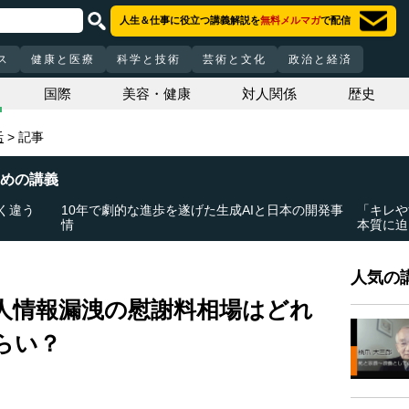
人生＆仕事に役立つ講義解説を
無料メルマガ
で配信
ス
健康と医療
科学と技術
芸術と文化
政治と経済
国際
美容・健康
対人関係
歴史
活
記事
めの講義
く違う
10年で劇的な進歩を遂げた生成AIと日本の開発事
「キレや
情
本質に迫
人気の講
人情報漏洩の慰謝料相場はどれ
らい？