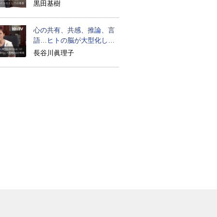
生は？
黒田基樹
心の共有、共感、推論、言
語…ヒトの脳が大型化した
理由
長谷川眞理子