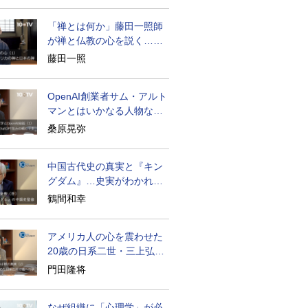
「禅とは何か」藤田一照師
が禅と仏教の心を説く…自
発性を重んじる
藤田一照
OpenAI創業者サム・アルト
マンとはいかなる人物なの
か
桑原晃弥
中国古代史の真実と『キン
グダム』…史実がわかれば
物語はもっと面白い
鶴間和幸
アメリカ人の心を震わせた
20歳の日系二世・三上弘文
の翻訳
門田隆将
なぜ組織に「心理学」が必