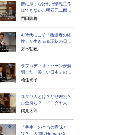
情に厚くなければ情報工作
はできない…明石元二郎の
対露工作の教訓
門田隆将
AI時代にこそ「熟達者の経
験」が生きる＆現状の日本
経済の実情は
宮本弘曉
ラフカディオ・ハーンが解
明した「美しい日本」の秘
密と未来
賴住光子
ユダヤ人とは？なぜ差別？
お金持ち？…『ユダヤ人の
歴史』に学ぶ
鶴見太郎
「共生」の本当の意味と
は？…人間はHuman Co-