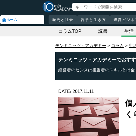
ホーム
歴史と社会
哲学と生き方
経営ビジネ
コラムTOP
読書
生活
テンミニッツ・アカデミー
コラム
生
テンミニッツ・アカデミーでおすす
経営者のセンスは担当者のスキルとは全
DATE/ 2017.11.11
個
く