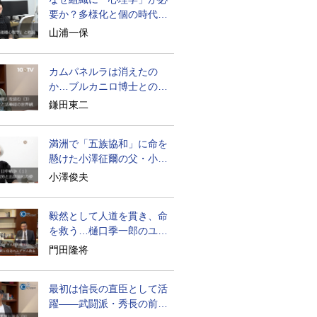
要か？多様化と個の時代の
処方箋
山浦一保
カムパネルラは消えたの
か…ブルカニロ博士との対
話の意味
鎌田東二
満洲で「五族協和」に命を
懸けた小澤征爾の父・小澤
開作
小澤俊夫
毅然として人道を貫き、命
を救う…樋口季一郎のユダ
ヤ人救出
門田隆将
最初は信長の直臣として活
躍――武闘派・秀長の前半