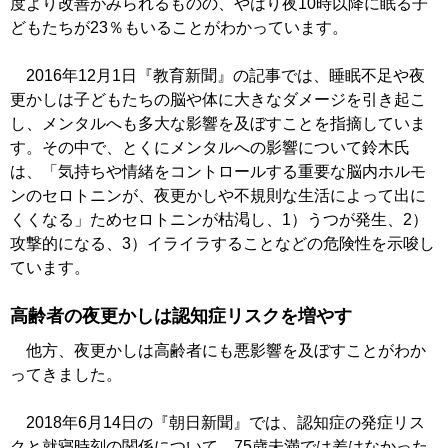
度より改善がみられるものの、やはり夜10時以降に眠る子
どもたちが23％もいることがわかっています。
2016年12月1日『教育新聞』の記事では、睡眠不足や夜
更かしは子どもたちの脳や体に大きなダメージを引き起こ
し、メンタルへも多大な影響を及ぼすことを指摘していま
す。その中で、とくにメンタルへの影響について鈴木氏
は、「気持ちや情緒をコントロールする重要な脳内ホルモ
ンのセロトニンが、夜更かしや不規則な生活によって出に
くくなる」ためセロトニンが枯渇し、1）うつが発生、2）
攻撃的になる、3）イライラすることなどの危険性を示唆し
ています。
高齢者の夜更かしは認知症リスクを増やす
他方、夜更かしは高齢者にも悪影響を及ぼすことがわか
ってきました。
2018年6月14日の『朝日新聞』では、認知症の発症リス
クと就寝時刻の関係について、75歳未満では差はなかった