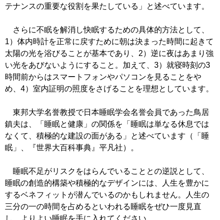
テナンスの重要な役割を果たしている」と述べています。
さらに不眠を解消し快眠するための具体的方法として、
1）体内時計を正常に戻すために朝は決まった時間に起きて
太陽の光を浴びることが基本であり、2）逆に夜はあまり強
い光をあびないようにすること。加えて、3）就寝時刻の3
時間前からはスマートフォンやパソコンを見ることをや
め、4）室内証明の照度をさげることを理想としています。
東邦大学名誉教授で日本睡眠学会名誉会員であった鳥居
鎮夫は、「睡眠と健康」の関係を「睡眠は単なる休息では
なくて、積極的な建設の面がある」と述べています（「睡
眠」、『世界大百科事典』平凡社）。
睡眠不足がリスクをはらんでいることとの逆説として、
睡眠の創造的構築や積極的なデザインには、人生を豊かに
するベネフィットが潜んでいるのかもしれません。人生の
三分の一の時間を占めるといわれる睡眠をぜひ一度見直
し、よりよい睡眠を手に入れてください。