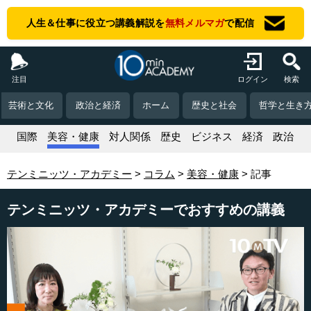
人生＆仕事に役立つ講義解説を
無料メルマガ
で配信
注目
ログイン
検索
芸術と文化
政治と経済
ホーム
歴史と社会
哲学と生き
活
国際
美容・健康
対人関係
歴史
ビジネス
経済
政治
テンミニッツ・アカデミー
コラム
美容・健康
記事
テンミニッツ・アカデミーでおすすめの講義