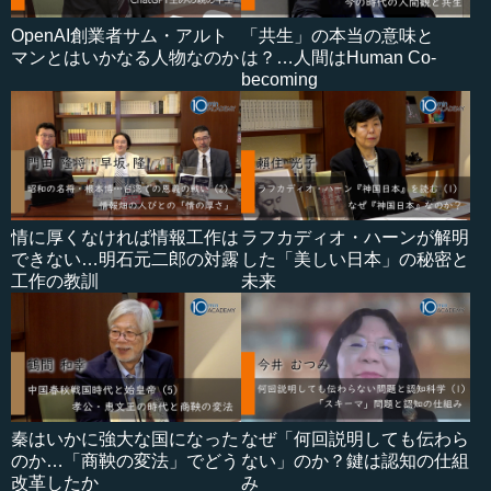
OpenAI創業者サム・アルト
「共生」の本当の意味と
マンとはいかなる人物なのか
は？…人間はHuman Co-
becoming
情に厚くなければ情報工作は
ラフカディオ・ハーンが解明
できない…明石元二郎の対露
した「美しい日本」の秘密と
工作の教訓
未来
秦はいかに強大な国になった
なぜ「何回説明しても伝わら
のか…「商鞅の変法」でどう
ない」のか？鍵は認知の仕組
改革したか
み