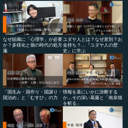
なぜ組織に「心理学」が必要
ユダヤ人とは？なぜ差別？お
か？多様化と個の時代の処方
金持ち？…『ユダヤ人の歴
箋
史』に学ぶ
「国生み・国作り・国譲り・
情報を基にいかに決断する
国治め」と「むすひ」の力
か…その深い葛藤と「南泉猫
を斬る」