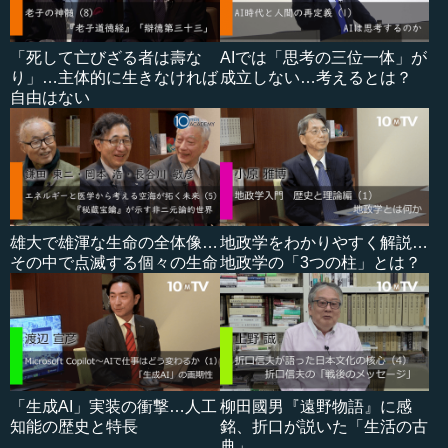
「死して亡びざる者は壽な
AIでは「思考の三位一体」が
り」…主体的に生きなければ
成立しない…考えるとは？
自由はない
雄大で雄渾な生命の全体像…
地政学をわかりやすく解説…
その中で点滅する個々の生命
地政学の「3つの柱」とは？
「生成AI」実装の衝撃…人工
柳田國男『遠野物語』に感
知能の歴史と特長
銘、折口が説いた「生活の古
典」