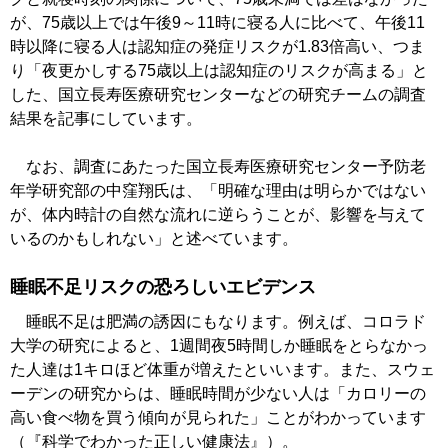
が、75歳以上では午後9～11時に寝る人に比べて、午後11
時以降に寝る人は認知症の発症リスクが1.83倍高い、つま
り「夜更かしする75歳以上は認知症のリスクが高まる」と
した、国立長寿医療研究センターなどの研究チームの調査
結果を記事にしています。
なお、調査にあたった国立長寿医療研究センター予防老
年学研究部の中窪翔氏は、「明確な理由は明らかではない
が、体内時計の自然な流れに逆らうことが、影響を与えて
いるのかもしれない」と述べています。
睡眠不足リスクの恐ろしいエビデンス
睡眠不足は肥満の誘因にもなります。例えば、コロラド
大学の研究によると、1週間夜5時間しか睡眠をとらなかっ
た人達は1キロほど体重が増えたといいます。また、スウェ
ーデンの研究からは、睡眠時間が少ない人は「カロリーの
高い食べ物を買う傾向が見られた」ことがわかっています
（『科学でわかった正しい健康法』）。