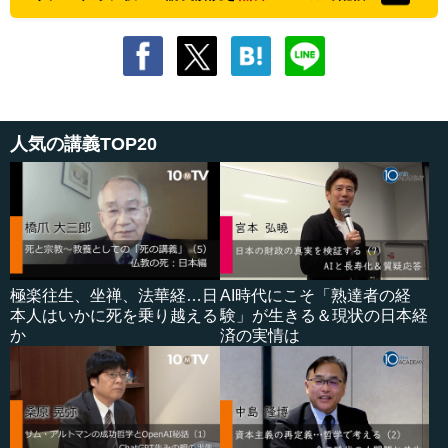
人気の講義TOP20
極楽往生、坐禅、法華経…日
AI時代にこそ「熟達者の経
本人はいかに死を乗り越える
験」が生きる＆現状の日本経
か
済の実情は