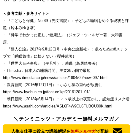
＜参考文献・参考サイト＞
・『こどもと保健』No.89（光文書院）：子どもの睡眠をめぐる現状と課
題（鈴木みゆき著）
・『科学でわかった正しい健康法』（ジェフ・ウィルザー著、大和書
房）
・『婦人公論』2017年9月12日号（中央公論新社）：眠るための8ステッ
プで「睡眠負債」に怯えない（櫻井武著）
・『世界大百科事典』（平凡社）：睡眠（鳥居鎮夫著）
・ITmedia：日本人の睡眠時間、主要28カ国で最短
http://www.itmedia.co.jp/news/articles/1804/09/news097.html
・教育新聞（2016年12月1日）：小さな積み重ねが改善に
https://www.kyobun.co.jp/feature1/pf20161201_01/
・朝日新聞（2018年6月14日）：７５歳以上の夜更かし、認知症リスク増
https://www.asahi.com/articles/ASL6F4W9GL6FUBQU00K.html
＼テンミニッツ・アカデミー無料メルマガ／
人生＆仕事に役立つ講義解説を
無料メルマガ
で配信