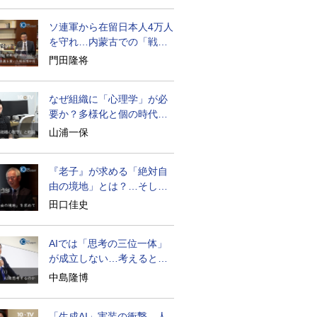
ソ連軍から在留日本人4万人
を守れ…内蒙古での「戦
後」の激闘
門田隆将
なぜ組織に「心理学」が必
要か？多様化と個の時代の
処方箋
山浦一保
『老子』が求める「絶対自
由の境地」とは？…そして
創造長寿へ
田口佳史
AIでは「思考の三位一体」
が成立しない…考えると
は？
中島隆博
「生成AI」実装の衝撃…人