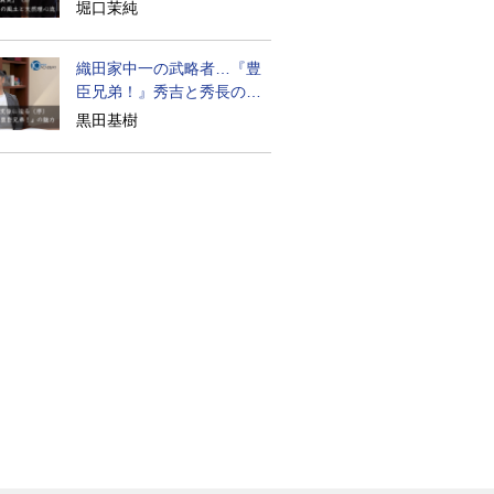
道の気風
堀口茉純
織田家中一の武略者…『豊
臣兄弟！』秀吉と秀長の知
られざる実像
黒田基樹