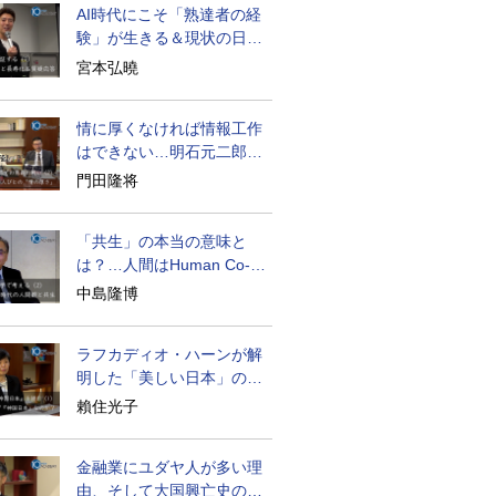
AI時代にこそ「熟達者の経
験」が生きる＆現状の日本
経済の実情は
宮本弘曉
情に厚くなければ情報工作
はできない…明石元二郎の
対露工作の教訓
門田隆将
「共生」の本当の意味と
は？…人間はHuman Co-
becoming
中島隆博
ラフカディオ・ハーンが解
明した「美しい日本」の秘
密と未来
賴住光子
金融業にユダヤ人が多い理
由、そして大国興亡史の裏