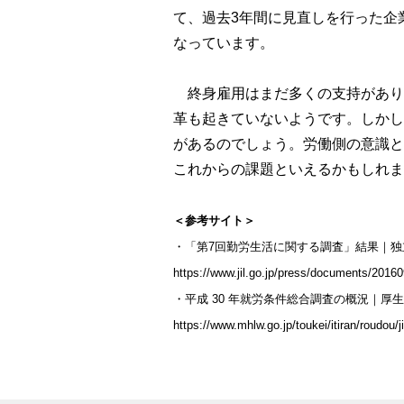
て、過去3年間に見直しを行った企業
なっています。
終身雇用はまだ多くの支持があり
革も起きていないようです。しかし
があるのでしょう。労働側の意識と
これからの課題といえるかもしれま
＜参考サイト＞
・「第7回勤労生活に関する調査」結果｜
https://www.jil.go.jp/press/documents/2016
・平成 30 年就労条件総合調査の概況｜厚
https://www.mhlw.go.jp/toukei/itiran/roudou/