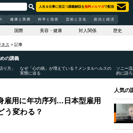
人生＆仕事に役立つ講義解説を
無料メルマガ
で配信
ス
健康と医療
科学と技術
芸術と文化
政治と経済
国際
美容・健康
対人関係
歴史
ジネス
記事
めの講義
語り方」
なぜ「心の病」が増えている？メンタルヘルスの
ソニー流
実態に迫る
的に語ろ
人気の講
身雇用に年功序列…日本型雇用
どう変わる？