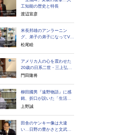
工知能の歴史と特長
渡辺宣彦
米長邦雄のアンラーニン
グ、弟子の弟子になってV字
成長
松尾睦
アメリカ人の心を震わせた
20歳の日系二世・三上弘文
の翻訳
門田隆将
柳田國男『遠野物語』に感
銘、折口が説いた「生活の
古典」
上野誠
田舎のヤンキー像は大違
い…日野の豊かさと文武両