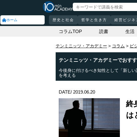
ホーム
歴史と社会
哲学と生き方
経営ビジネ
コラムTOP
読書
生活
テンミニッツ・アカデミー
コラム
ビ
テンミニッツ・アカデミーでおすす
今後身に付けるべき知性として「新しい
を考える
DATE/ 2019.06.20
終
は