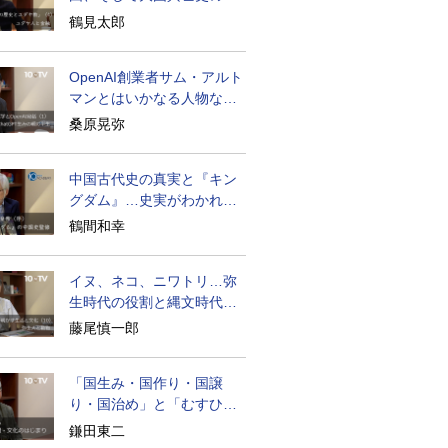
面のユダヤ人
鶴見太郎
OpenAI創業者サム・アルト
マンとはいかなる人物なの
か
桑原晃弥
中国古代史の真実と『キン
グダム』…史実がわかれば
物語はもっと面白い
鶴間和幸
イヌ、ネコ、ニワトリ…弥
生時代の役割と縄文時代と
の違い
藤尾慎一郎
「国生み・国作り・国譲
り・国治め」と「むすひ」
の力
鎌田東二