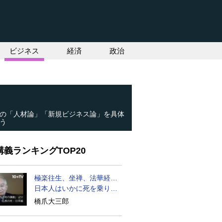
ビジネス
経済
政治
の「人材論」「新規ビジネス論」を具体
う
義ランキングTOP20
極楽往生、坐禅、法華経…
日本人はいかに死を乗り越
えるか
橋爪大三郎