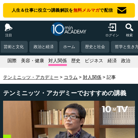
人生＆仕事に役立つ講義解説を
無料メルマガ
で配信
注目
ログイン
検索
芸術と文化
政治と経済
ホーム
歴史と社会
哲学と生き
活
国際
美容・健康
対人関係
歴史
ビジネス
経済
政治
テンミニッツ・アカデミー
コラム
対人関係
記事
テンミニッツ・アカデミーでおすすめの講義