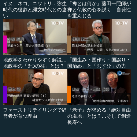
イヌ、ネコ、ニワトリ…弥生
「禅とは何か」藤田一照師が
時代の役割と縄文時代との違
禅と仏教の心を説く…自発性
い
を重んじる
地政学をわかりやすく解説…
「国生み・国作り・国譲り・
地政学の「3つの柱」とは？
国治め」と「むすひ」の力
ファーストリテイリングで経
『老子』が求める「絶対自由
営者が育つ理由
の境地」とは？…そして創造
長寿へ