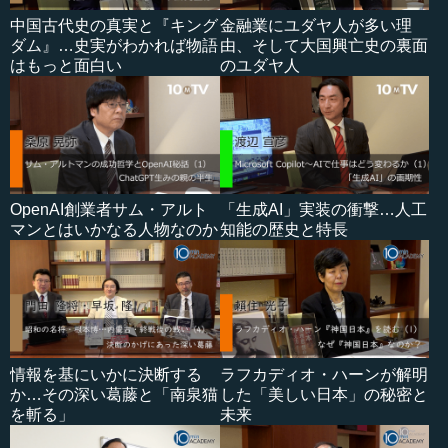
中国古代史の真実と『キング
金融業にユダヤ人が多い理
ダム』…史実がわかれば物語
由、そして大国興亡史の裏面
はもっと面白い
のユダヤ人
OpenAI創業者サム・アルト
「生成AI」実装の衝撃…人工
マンとはいかなる人物なのか
知能の歴史と特長
情報を基にいかに決断する
ラフカディオ・ハーンが解明
か…その深い葛藤と「南泉猫
した「美しい日本」の秘密と
を斬る」
未来