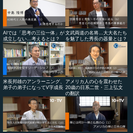
AIでは「思考の三位一体」が
文武両道の名将…大大名たち
成立しない…考えるとは？
を魅了した秀長の器量とは？
米長邦雄のアンラーニング、
アメリカ人の心を震わせた
弟子の弟子になってV字成長
20歳の日系二世・三上弘文
の翻訳