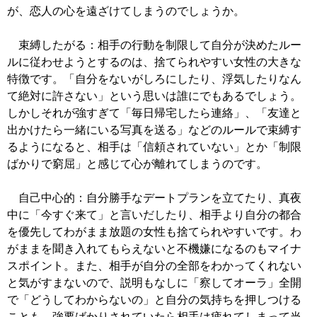
が、恋人の心を遠ざけてしまうのでしょうか。
束縛したがる：相手の行動を制限して自分が決めたルー
ルに従わせようとするのは、捨てられやすい女性の大きな
特徴です。「自分をないがしろにしたり、浮気したりなん
て絶対に許さない」という思いは誰にでもあるでしょう。
しかしそれが強すぎて「毎日帰宅したら連絡」、「友達と
出かけたら一緒にいる写真を送る」などのルールで束縛す
るようになると、相手は「信頼されていない」とか「制限
ばかりで窮屈」と感じて心が離れてしまうのです。
自己中心的：自分勝手なデートプランを立てたり、真夜
中に「今すぐ来て」と言いだしたり、相手より自分の都合
を優先してわがまま放題の女性も捨てられやすいです。わ
がままを聞き入れてもらえないと不機嫌になるのもマイナ
スポイント。また、相手が自分の全部をわかってくれない
と気がすまないので、説明もなしに「察してオーラ」全開
で「どうしてわからないの」と自分の気持ちを押しつける
ことも。強要ばかりされていたら相手は疲れてしまって当