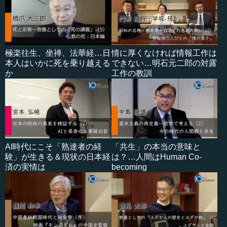
極楽往生、坐禅、法華経…日
情に厚くなければ情報工作は
本人はいかに死を乗り越える
できない…明石元二郎の対露
か
工作の教訓
AI時代にこそ「熟達者の経
「共生」の本当の意味と
験」が生きる＆現状の日本経
は？…人間はHuman Co-
済の実情は
becoming